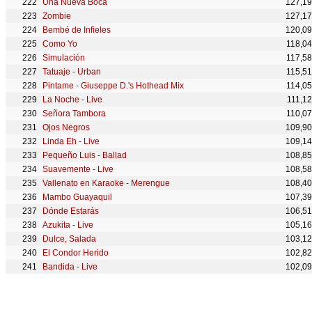
Una Nueva Boca
127,1
Zombie
127,1
Bembé de Infieles
120,0
Como Yo
118,0
Simulación
117,5
Tatuaje - Urban
115,5
Pintame - Giuseppe D.'s Hothead Mix
114,0
La Noche - Live
111,1
Señora Tambora
110,0
Ojos Negros
109,9
Linda Eh - Live
109,1
Pequeño Luis - Ballad
108,8
Suavemente - Live
108,5
Vallenato en Karaoke - Merengue
108,4
Mambo Guayaquil
107,3
Dónde Estarás
106,5
Azukita - Live
105,1
Dulce, Salada
103,1
El Condor Herido
102,8
Bandida - Live
102,0