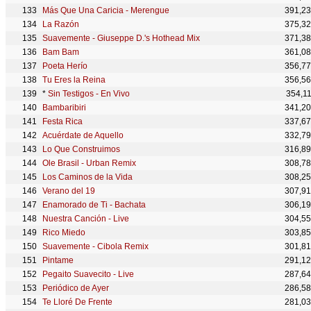
Más Que Una Caricia - Merengue
391,2
La Razón
375,3
Suavemente - Giuseppe D.'s Hothead Mix
371,3
Bam Bam
361,0
Poeta Herío
356,7
Tu Eres la Reina
356,5
*
Sin Testigos - En Vivo
354,1
Bambaribiri
341,2
Festa Rica
337,6
Acuérdate de Aquello
332,7
Lo Que Construimos
316,8
Ole Brasil - Urban Remix
308,7
Los Caminos de la Vida
308,2
Verano del 19
307,9
Enamorado de Ti - Bachata
306,1
Nuestra Canción - Live
304,5
Rico Miedo
303,8
Suavemente - Cibola Remix
301,8
Pintame
291,1
Pegaito Suavecito - Live
287,6
Periódico de Ayer
286,5
Te Lloré De Frente
281,0