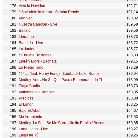
Viva la Navidad
192,7
*
Sacúdete la Arena - Samba Remix
191,1
Veo Veo
190,8
Nuestra Canción - Live
189,5
Bailalo
189,5
Llorando
188,7
Bandida - Live
186,7
La Juntera
185,7
*
Chuleta, Tostones
183,3
Lloré y Lloré - Bachata
179,1
Lo Niego Todo
178,2
*
Pica (feat. Henry Fong) - Laidback Luke Remix
176,9
Medley: Ven / No Se Que Paso / Enamorado de Ti - Live
173,9
Playa Bonita
168,7
Vallenato en Karaoke
168,3
Preciosa
168,3
El Limón
168,2
Bajo El Arbol
164,6
Me Arrepiento
161,5
Medley: La Foto Se Me Borro / Ito Ito Bonito / Besos de Coral - Live
159,8
Luna Llena - Live
159,2
Llegaste Tú
159,2