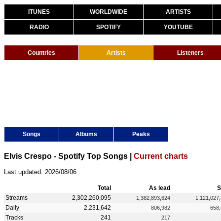
ITUNES
WORLDWIDE
ARTISTS
RADIO
SPOTIFY
YOUTUBE
Countries
Artists
Listeners
Songs
Albums
Peaks
Elvis Crespo - Spotify Top Songs |
Current charts
Last updated: 2026/08/06
Total
As lead
S
Streams
2,302,260,095
1,382,893,624
1,121,027
Daily
2,231,642
806,982
658
Tracks
241
217