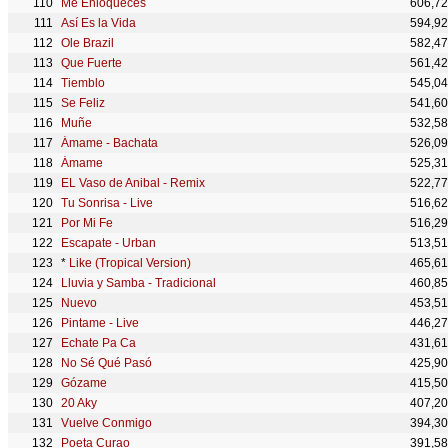
Me Enloqueces
606,7
Así Es la Vida
594,9
Ole Brazil
582,4
Que Fuerte
561,4
Tiemblo
545,0
Se Feliz
541,6
Muñe
532,5
Ámame - Bachata
526,0
Ámame
525,3
EL Vaso de Anibal - Remix
522,7
Tu Sonrisa - Live
516,6
Por Mi Fe
516,2
Escapate - Urban
513,5
*
Like (Tropical Version)
465,6
Lluvia y Samba - Tradicional
460,8
Nuevo
453,5
Pintame - Live
446,2
Echate Pa Ca
431,6
No Sé Qué Pasó
425,9
Gózame
415,5
20 Aky
407,2
Vuelve Conmigo
394,3
Poeta Curao
391,5