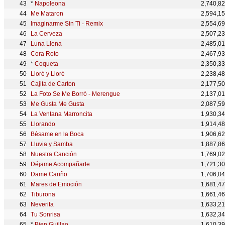
*
Napoleona
2,740,8
Me Mataron
2,594,1
Imaginarme Sin Ti - Remix
2,554,6
La Cerveza
2,507,2
Luna Llena
2,485,0
Cora Roto
2,467,9
*
Coqueta
2,350,3
Lloré y Lloré
2,238,4
Cajita de Carton
2,177,5
La Foto Se Me Borró - Merengue
2,137,0
Me Gusta Me Gusta
2,087,5
La Ventana Marroncita
1,930,3
Llorando
1,914,4
Bésame en la Boca
1,906,6
Lluvia y Samba
1,887,8
Nuestra Canción
1,769,0
Déjame Acompañarte
1,721,3
Dame Cariño
1,706,0
Mares de Emoción
1,681,4
Tiburona
1,661,4
Neverita
1,633,2
Tu Sonrisa
1,632,3
*
Bien Guillao
1,610,3