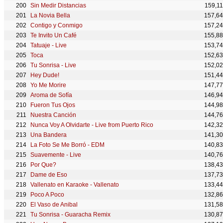
Sin Medir Distancias
159,1
La Novia Bella
157,6
Contigo y Conmigo
157,2
Te Invito Un Café
155,8
Tatuaje - Live
153,7
Toca
152,6
Tu Sonrisa - Live
152,0
Hey Dude!
151,4
Yo Me Morire
147,7
Aroma de Sofía
146,9
Fueron Tus Ojos
144,9
Nuestra Canción
144,7
Nunca Voy A Olvidarte - Live from Puerto Rico
142,3
Una Bandera
141,3
La Foto Se Me Borró - EDM
140,8
Suavemente - Live
140,7
Por Que?
138,4
Dame de Eso
137,7
Vallenato en Karaoke - Vallenato
133,4
Poco A Poco
132,8
El Vaso de Anibal
131,5
Tu Sonrisa - Guaracha Remix
130,8