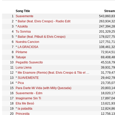
Song Title
Stream
Suavemente
543,860,8
*
Bailar (feat. Elvis Crespo) - Radio Edit
263,934,3
*
Azukita
247,394,2
Tu Sonrisa
201,329,2
*
Bailar (feat. Pitbull & Elvis Crespo)
178,027,7
Nuestra Cancion
127,751,7
*
LA GRACIOSA
108,461,3
Píntame
72,914,5
Tatuaje
69,408,4
Pegadito Suavecito
45,516,7
Luna Llena
39,931,7
*
Me Enamore (Remix) [feat. Elvis Crespo & Tito el Bambino]
31,779,4
*
SUAVEMENTE
29,442,7
*
Pica
23,735,0
Para Darte Mi Vida (with Milly Quezada)
20,803,1
Suavemente - Edm
18,020,1
Imaginarme Sin Ti
17,897,0
Ella Me Besó
13,621,9
*
la patadita
12,824,8
Princesita
12,756,1