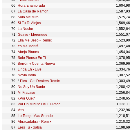
Hora Enamorada
1,604,9
La Casa de Ramon
1,587,9
Solo Me Miro
1,575,7
Si Tu Te Alejas
1,569,4
La Noche
1,552,6
Guayo - Merengue
1,551,0
Ella Me Beso - Remix
1,523,9
Yo Me Moriré
1,497,4
Abeja Blanca
1,454,0
Solo Pienso En Ti
1,378,9
Borrón y Cuenta Nueva
1,369,9
Linda Eh - Live
1,334,7
Novia Bella
1,307,5
*
Pica - Cat Dealers Remix
1,303,4
No Soy Un Santo
1,280,4
Mi Fracaso
1,256,8
¿Por Qué?
1,248,6
Por Un Minuto De Tu Amor
1,238,1
Ven
1,232,9
Lo Tengo Mas Grande
1,218,5
Abracadabra - Remix
1,210,3
Eres Tu - Salsa
1,198,6