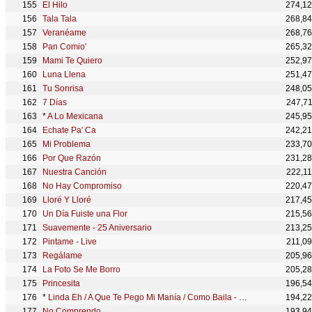
El Hilo
274,1
Tala Tala
268,8
Veranéame
268,7
Pan Comio'
265,3
Mami Te Quiero
252,9
Luna Llena
251,4
Tu Sonrisa
248,0
7 Días
247,7
*
A Lo Mexicana
245,9
Echate Pa' Ca
242,2
Mi Problema
233,7
Por Que Razón
231,2
Nuestra Canción
222,1
No Hay Compromiso
220,4
Lloré Y Lloré
217,4
Un Día Fuiste una Flor
215,5
Suavemente - 25 Aniversario
213,2
Pintame - Live
211,0
Regálame
205,9
La Foto Se Me Borro
205,2
Princesita
196,5
*
Linda Eh / A Que Te Pego Mi Manía / Como Baila - Manía Medley
194,2
No Comprendo
193,9