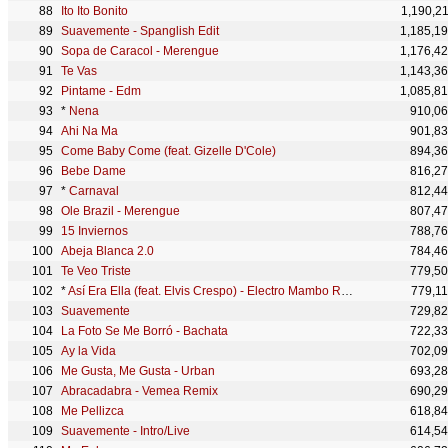
Ito Ito Bonito
1,190,2
Suavemente - Spanglish Edit
1,185,1
Sopa de Caracol - Merengue
1,176,4
Te Vas
1,143,3
Pintame - Edm
1,085,8
*
Nena
910,0
Ahi Na Ma
901,8
Come Baby Come (feat. Gizelle D'Cole)
894,3
Bebe Dame
816,2
*
Carnaval
812,4
Ole Brazil - Merengue
807,4
15 Inviernos
788,7
Abeja Blanca 2.0
784,4
Te Veo Triste
779,5
*
Así Era Ella (feat. Elvis Crespo) - Electro Mambo Remix
779,1
Suavemente
729,8
La Foto Se Me Borró - Bachata
722,3
Ay la Vida
702,0
Me Gusta, Me Gusta - Urban
693,2
Abracadabra - Vemea Remix
690,2
Me Pellizca
618,8
Suavemente - Intro/Live
614,5