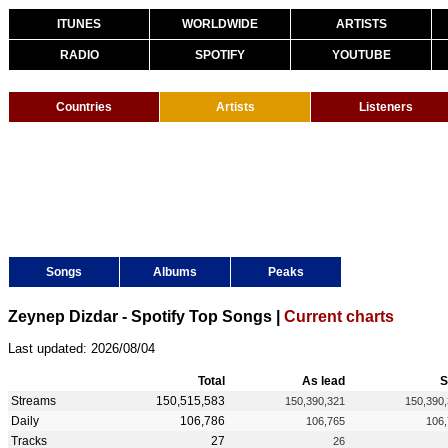
ITUNES
WORLDWIDE
ARTISTS
RADIO
SPOTIFY
YOUTUBE
Countries
Artists
Listeners
Songs
Albums
Peaks
Zeynep Dizdar - Spotify Top Songs |
Current charts
Last updated: 2026/08/04
Total
As lead
S
Streams
150,515,583
150,390,321
150,390
Daily
106,786
106,765
106
Tracks
27
26