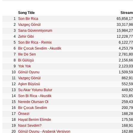
Song Title
Stream
Son Bir Rica
65,858,1
Vazgeç Gönül
33,317,9
Sana Güvenmiyorum
15,984,2
Zehir Gibi
12,228,7
Son Bir Rica - Remix
6,122,7
Bir Çocuk Sevdim - Akustik
4,253,7
Ille De Sen
2,781,8
Bi Gülüşü
2,156,6
Yok Yok
2,123,0
Gönül Oyunu
1,509,5
Vazgeç Gönül
862,9
Aşkın Büyüsü
552,5
Su Akar Yolunu Bulur
449,8
Son Bi Rica - Akustik
321,8
Nerede Olursan Ol
259,4
Bir Çocuk Sevdim
200,7
Önsezi
188,2
Hayat Benim Elimde
175,5
Nasıl Sevdim?
168,9
Gönül Oyunu - Arabesk Versiyon
162,8