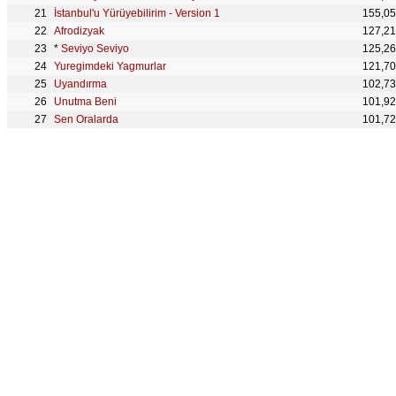
İstanbul'u Yürüyebilirim - Version 1
155,0
Afrodizyak
127,2
*
Seviyo Seviyo
125,2
Yuregimdeki Yagmurlar
121,7
Uyandırma
102,7
Unutma Beni
101,9
Sen Oralarda
101,7