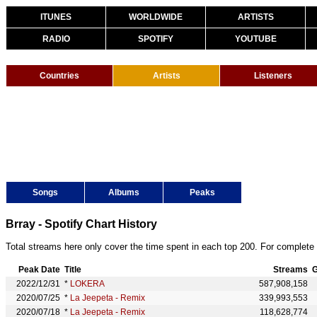
ITUNES
WORLDWIDE
ARTISTS
RADIO
SPOTIFY
YOUTUBE
Countries
Artists
Listeners
Songs
Albums
Peaks
Brray - Spotify Chart History
Total streams here only cover the time spent in each top 200. For complete 
Peak Date
Title
Streams
G
2022/12/31
*
LOKERA
587,908,158
2020/07/25
*
La Jeepeta - Remix
339,993,553
2020/07/18
*
La Jeepeta - Remix
118,628,774