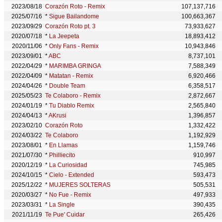
2023/08/18
Corazón Roto - Remix
107,137,716
2025/07/16
*
Sigue Bailandome
100,663,367
2023/09/29
Corazón Roto pt. 3
73,933,627
2020/07/18
*
La Jeepeta
18,893,412
2020/11/06
*
Only Fans - Remix
10,943,846
2023/09/01
*
ABC
8,737,101
2022/04/29
*
MARIMBA GRINGA
7,588,349
2022/04/09
*
Matatan - Remix
6,920,466
2024/04/26
*
Double Team
6,358,517
2025/05/23
Te Colaboro - Remix
2,872,667
2024/01/19
*
Tu Diablo Remix
2,565,840
2024/04/13
*
AKrusi
1,396,857
2023/02/10
Corazón Roto
1,332,422
2024/03/22
Te Colaboro
1,192,929
2023/08/01
*
En Llamas
1,159,746
2021/07/30
*
Philliecito
910,997
2020/12/19
*
La Curiosidad
745,985
2024/10/15
*
Cielo - Extended
593,473
2025/12/22
*
MUJERES SOLTERAS
505,531
2020/03/27
*
No Fue - Remix
497,933
2023/03/31
*
La Single
390,435
2021/11/19
Te Pue' Cuidar
265,426