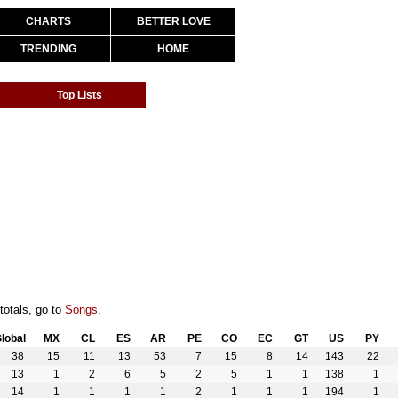
CHARTS
BETTER LOVE
TRENDING
HOME
Top Lists
totals, go to
Songs
.
lobal
MX
CL
ES
AR
PE
CO
EC
GT
US
PY
38
15
11
13
53
7
15
8
14
143
22
13
1
2
6
5
2
5
1
1
138
1
14
1
1
1
1
2
1
1
1
194
1