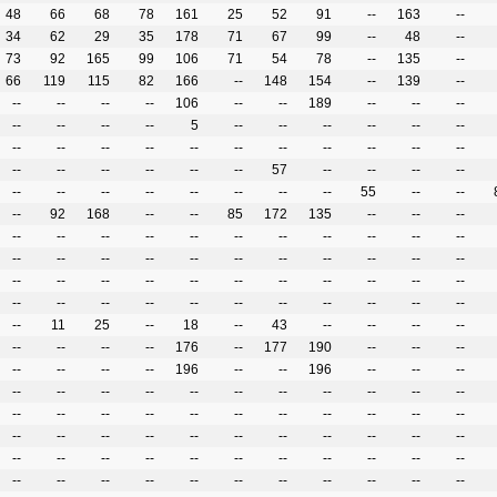
48
66
68
78
161
25
52
91
--
163
--
34
62
29
35
178
71
67
99
--
48
--
73
92
165
99
106
71
54
78
--
135
--
66
119
115
82
166
--
148
154
--
139
--
--
--
--
--
106
--
--
189
--
--
--
--
--
--
--
5
--
--
--
--
--
--
--
--
--
--
--
--
--
--
--
--
--
--
--
--
--
--
--
57
--
--
--
--
--
--
--
--
--
--
--
--
55
--
--
--
92
168
--
--
85
172
135
--
--
--
--
--
--
--
--
--
--
--
--
--
--
--
--
--
--
--
--
--
--
--
--
--
--
--
--
--
--
--
--
--
--
--
--
--
--
--
--
--
--
--
--
--
--
--
--
11
25
--
18
--
43
--
--
--
--
--
--
--
--
176
--
177
190
--
--
--
--
--
--
--
196
--
--
196
--
--
--
--
--
--
--
--
--
--
--
--
--
--
--
--
--
--
--
--
--
--
--
--
--
--
--
--
--
--
--
--
--
--
--
--
--
--
--
--
--
--
--
--
--
--
--
--
--
--
--
--
--
--
--
--
--
--