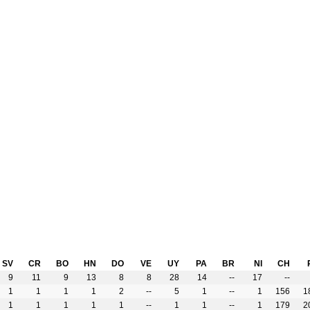
SV
CR
BO
HN
DO
VE
UY
PA
BR
NI
CH
9
11
9
13
8
8
28
14
--
17
--
1
1
1
1
2
--
5
1
--
1
156
1
1
1
1
1
1
--
1
1
--
1
179
2