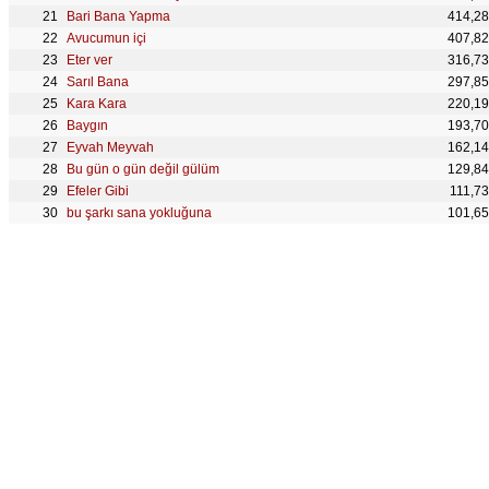
Bari Bana Yapma
414,2
Avucumun içi
407,8
Eter ver
316,7
Sarıl Bana
297,8
Kara Kara
220,1
Baygın
193,7
Eyvah Meyvah
162,1
Bu gün o gün değil gülüm
129,8
Efeler Gibi
111,7
bu şarkı sana yokluğuna
101,6