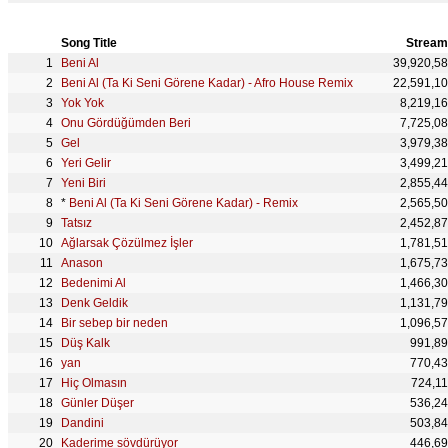
Song Title
Stream
Beni Al
39,920,5
Beni Al (Ta Ki Seni Görene Kadar) - Afro House Remix
22,591,1
Yok Yok
8,219,1
Onu Gördüğümden Beri
7,725,0
Gel
3,979,3
Yeri Gelir
3,499,2
Yeni Biri
2,855,4
*
Beni Al (Ta Ki Seni Görene Kadar) - Remix
2,565,5
Tatsız
2,452,8
Ağlarsak Çözülmez İşler
1,781,5
Anason
1,675,7
Bedenimi Al
1,466,3
Denk Geldik
1,131,7
Bir sebep bir neden
1,096,5
Düş Kalk
991,8
yan
770,4
Hiç Olmasın
724,1
Günler Düşer
536,2
Dandini
503,8
Kaderime sövdürüyor
446,6