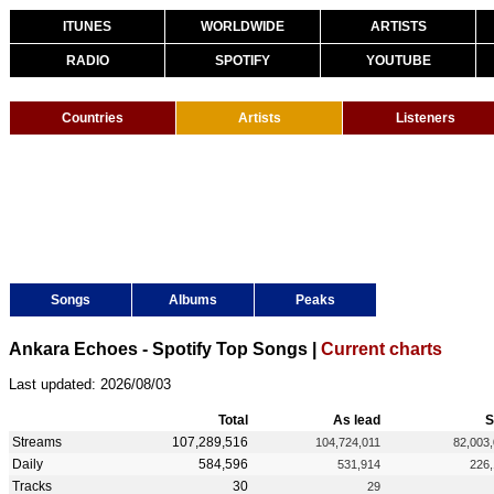
ITUNES
WORLDWIDE
ARTISTS
RADIO
SPOTIFY
YOUTUBE
Countries
Artists
Listeners
Songs
Albums
Peaks
Ankara Echoes - Spotify Top Songs |
Current charts
Last updated: 2026/08/03
Total
As lead
S
Streams
107,289,516
104,724,011
82,003
Daily
584,596
531,914
226
Tracks
30
29