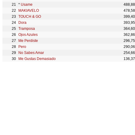
*
Usame
488,8
MAKIAVELO
478,5
TOUCH & GO
399,4
Dora
393,9
Tramposa
364,6
Ojos Azules
362,8
Me Perdiste
296,7
Pero
290,0
No Sabes Amar
254,6
Me Gustas Demasiado
136,3