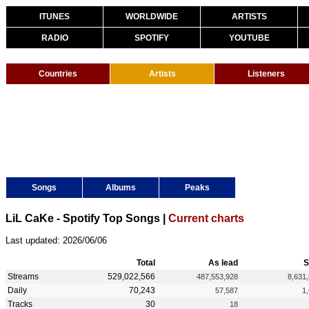
ITUNES
WORLDWIDE
ARTISTS
RADIO
SPOTIFY
YOUTUBE
Countries
Artists
Listeners
Songs
Albums
Peaks
LiL CaKe - Spotify Top Songs |
Current charts
Last updated: 2026/06/06
Total
As lead
S
Streams
529,022,566
487,553,928
8,631
Daily
70,243
57,587
1
Tracks
30
18