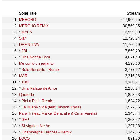
Song Title
Stream
MERCHO
417,966,5
MERCHO REMIX
30,569,3
*
MALA
12,999,3
Star
12,728,2
DEFINITIVA
11,706,2
*
JBL
7,859,2
*
Una Noche Loca
4,671,4
Me contó un pajarito
4,195,6
*
Solo Necesito - Remix
3,777,9
MAR
3,316,9
*
Tusi
2,368,2
*
Una Ráfaga de Amor
2,258,2
Quererte
1,858,4
*
Piel a Piel - Remix
1,624,7
*
La Buena Vida (feat. Tayson Kryss)
1,572,8
Para Ti (feat. Maikel Delacalle & Omar Varela)
1,343,4
*
GFP
1,308,4
*
Si Alguien Me Ve
1,297,1
*
Champagne Frances - Remix
1,242,0
LOCO
891,7