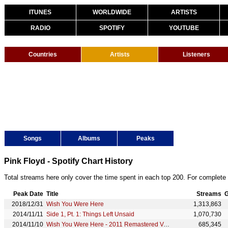
ITUNES
WORLDWIDE
ARTISTS
RADIO
SPOTIFY
YOUTUBE
Countries
Artists
Listeners
Songs
Albums
Peaks
Pink Floyd - Spotify Chart History
Total streams here only cover the time spent in each top 200. For complete 
Peak Date
Title
Streams
G
2018/12/31
Wish You Were Here
1,313,863
2014/11/11
Side 1, Pt. 1: Things Left Unsaid
1,070,730
2014/11/10
Wish You Were Here - 2011 Remastered Version
685,345