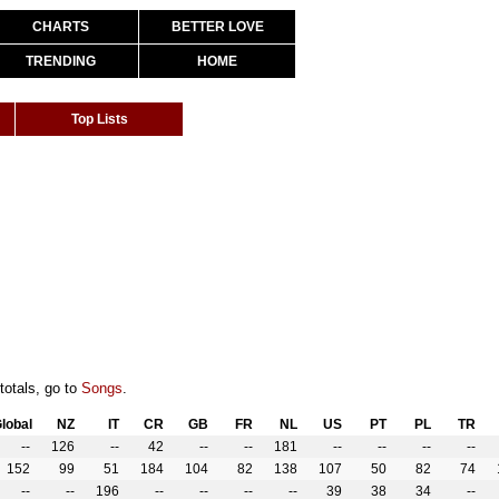
CHARTS
BETTER LOVE
TRENDING
HOME
Top Lists
totals, go to
Songs
.
lobal
NZ
IT
CR
GB
FR
NL
US
PT
PL
TR
--
126
--
42
--
--
181
--
--
--
--
152
99
51
184
104
82
138
107
50
82
74
--
--
196
--
--
--
--
39
38
34
--