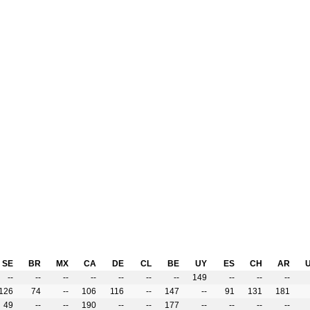
SE
BR
MX
CA
DE
CL
BE
UY
ES
CH
AR
--
--
--
--
--
--
--
149
--
--
--
126
74
--
106
116
--
147
--
91
131
181
49
--
--
190
--
--
177
--
--
--
--