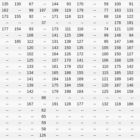
135
130
67
--
144
93
170
--
59
100
91
162
--
99
197
199
119
179
--
77
163
131
173
155
92
--
171
118
113
--
68
118
122
--
--
--
37
--
--
--
--
--
178
191
177
154
93
--
173
111
116
--
74
121
120
--
--
108
--
141
125
199
--
99
148
94
--
185
112
--
131
138
127
--
95
147
148
--
--
120
--
143
150
135
--
105
158
167
--
--
102
--
164
126
172
--
100
150
127
--
--
125
--
157
170
141
--
106
168
129
--
--
133
--
161
179
152
--
110
175
142
--
--
134
--
165
188
155
--
115
185
152
--
--
141
--
164
118
169
--
121
189
145
--
--
139
--
175
194
159
--
120
187
146
--
--
142
--
179
198
164
--
125
194
158
--
--
--
88
--
--
--
--
--
--
--
--
--
167
--
191
128
177
--
132
118
186
--
--
--
62
--
--
--
--
--
--
--
--
--
--
65
--
--
--
--
--
--
--
--
--
--
59
--
--
--
--
--
--
--
--
--
--
58
--
--
--
--
--
--
--
--
--
--
126
--
--
--
--
--
--
--