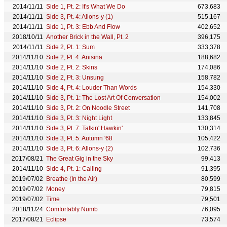
2014/11/11
Side 1, Pt. 2: It's What We Do
673,683
2014/11/11
Side 3, Pt. 4: Allons-y (1)
515,167
2014/11/11
Side 1, Pt. 3: Ebb And Flow
402,652
2018/10/11
Another Brick in the Wall, Pt. 2
396,175
2014/11/11
Side 2, Pt. 1: Sum
333,378
2014/11/10
Side 2, Pt. 4: Anisina
188,682
2014/11/10
Side 2, Pt. 2: Skins
174,086
2014/11/10
Side 2, Pt. 3: Unsung
158,782
2014/11/10
Side 4, Pt. 4: Louder Than Words
154,330
2014/11/10
Side 3, Pt. 1: The Lost Art Of Conversation
154,002
2014/11/10
Side 3, Pt. 2: On Noodle Street
141,708
2014/11/10
Side 3, Pt. 3: Night Light
133,845
2014/11/10
Side 3, Pt. 7: Talkin' Hawkin'
130,314
2014/11/10
Side 3, Pt. 5: Autumn '68
105,422
2014/11/10
Side 3, Pt. 6: Allons-y (2)
102,736
2017/08/21
The Great Gig in the Sky
99,413
2014/11/10
Side 4, Pt. 1: Calling
91,395
2019/07/02
Breathe (In the Air)
80,599
2019/07/02
Money
79,815
2019/07/02
Time
79,501
2018/11/24
Comfortably Numb
76,095
2017/08/21
Eclipse
73,574