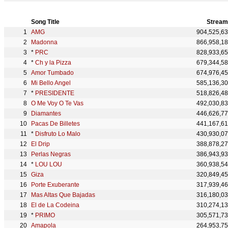
Song Title
Stream
AMG
904,525,6
Madonna
866,958,1
*
PRC
828,933,6
*
Ch y la Pizza
679,344,5
Amor Tumbado
674,976,4
Mi Bello Angel
585,136,3
*
PRESIDENTE
518,826,4
O Me Voy O Te Vas
492,030,8
Diamantes
446,626,7
Pacas De Billetes
441,167,6
*
Disfruto Lo Malo
430,930,0
El Drip
388,878,2
Perlas Negras
386,943,9
*
LOU LOU
360,938,5
Giza
320,849,4
Porte Exuberante
317,939,4
Mas Altas Que Bajadas
316,180,0
El de La Codeina
310,274,1
*
PRIMO
305,571,7
Amapola
264,953,7