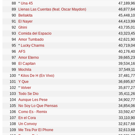
*
Una 45
47,189,9
Llenas Las Cuentas (feat. Oscar Maydon)
46,877,6
Bellakita
45,448,1
El Nayer
44,413,9
Ghini
43,735,0
Comida del Espacio
43,323,4
Amor Tumbado
42,621,9
*
Lucky Charms
40,719,0
AFS
40,176,4
Amor Eterno
39,665,2
El Capitan
39,534,1
Mochila
37,549,1
*
Kilos De H (En Vivo)
37,481,7
Y Que
36,695,8
*
Volver
35,877,2
Todo Se Dio
35,411,2
Aunque Les Pese
34,902,7
No Soy Lo Que Piensas
34,854,0
Como Es - Remix
33,592,4
En el Cora
33,110,9
Un Convoy
32,817,6
Me Tira Por El Phone
32,613,6