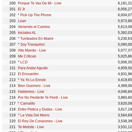
Porque Te Vas De Mi - Live
6,191,3
El Jr
6,056,2
*
Pick Up The Phone
6,004,0
Lean
5,973,9
Abriendo el Camino
5,613,0
Iniciales AL
5,392,0
*
Tumbados En Miami
5,230,6
*
Soy Tranquilon
5,090,0
Alto Mando - Live
5,077,3
Me Critican
5,025,8
*
LCD
5,006,3
Para Andar Agusto
4,959,5
El Encuentro
4,931,9
*
Ya Yo Lo Enrole
4,419,6
Bien Guerrero - Live
4,369,0
Hablemos - Live
4,046,8
Por No Perderte Te Perdi - Live
3,860,6
*
Carnalito
3,620,0
Entre Platica y Dudas - Live
3,617,1
*
La Vida Del Morro
3,564,6
El Rey De Corazones - Live
3,538,3
Te Metiste - Live
3,531,1