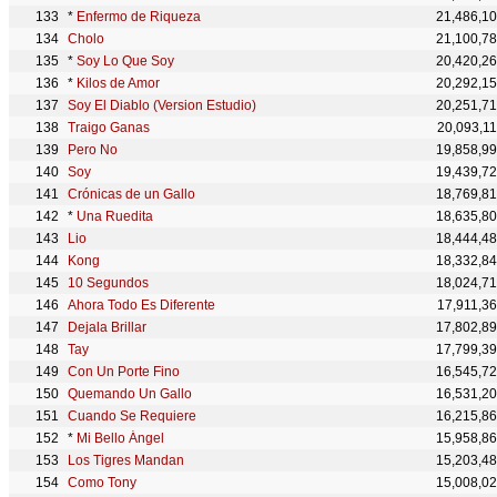
*
Enfermo de Riqueza
21,486,1
Cholo
21,100,7
*
Soy Lo Que Soy
20,420,2
*
Kilos de Amor
20,292,1
Soy El Diablo (Version Estudio)
20,251,7
Traigo Ganas
20,093,1
Pero No
19,858,9
Soy
19,439,7
Crónicas de un Gallo
18,769,8
*
Una Ruedita
18,635,8
Lio
18,444,4
Kong
18,332,8
10 Segundos
18,024,7
Ahora Todo Es Diferente
17,911,3
Dejala Brillar
17,802,8
Tay
17,799,3
Con Un Porte Fino
16,545,7
Quemando Un Gallo
16,531,2
Cuando Se Requiere
16,215,8
*
Mi Bello Ángel
15,958,8
Los Tigres Mandan
15,203,4
Como Tony
15,008,0