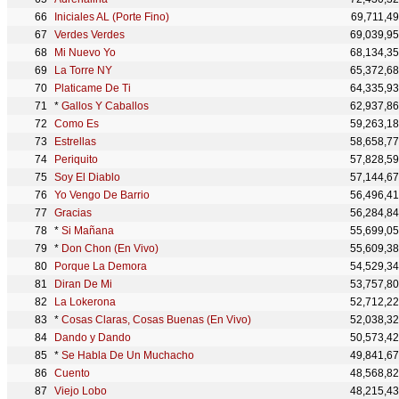
Iniciales AL (Porte Fino)
69,711,4
Verdes Verdes
69,039,9
Mi Nuevo Yo
68,134,3
La Torre NY
65,372,6
Platicame De Ti
64,335,9
*
Gallos Y Caballos
62,937,8
Como Es
59,263,1
Estrellas
58,658,7
Periquito
57,828,5
Soy El Diablo
57,144,6
Yo Vengo De Barrio
56,496,4
Gracias
56,284,8
*
Si Mañana
55,699,0
*
Don Chon (En Vivo)
55,609,3
Porque La Demora
54,529,3
Diran De Mi
53,757,8
La Lokerona
52,712,2
*
Cosas Claras, Cosas Buenas (En Vivo)
52,038,3
Dando y Dando
50,573,4
*
Se Habla De Un Muchacho
49,841,6
Cuento
48,568,8
Viejo Lobo
48,215,4