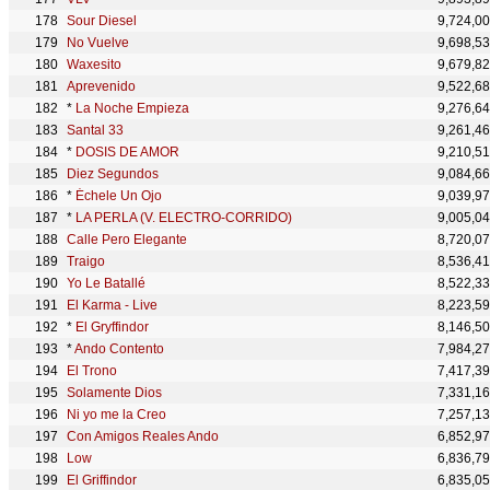
Sour Diesel
9,724,0
No Vuelve
9,698,5
Waxesito
9,679,8
Aprevenido
9,522,6
*
La Noche Empieza
9,276,6
Santal 33
9,261,4
*
DOSIS DE AMOR
9,210,5
Diez Segundos
9,084,6
*
Échele Un Ojo
9,039,9
*
LA PERLA (V. ELECTRO-CORRIDO)
9,005,0
Calle Pero Elegante
8,720,0
Traigo
8,536,4
Yo Le Batallé
8,522,3
El Karma - Live
8,223,5
*
El Gryffindor
8,146,5
*
Ando Contento
7,984,2
El Trono
7,417,3
Solamente Dios
7,331,1
Ni yo me la Creo
7,257,1
Con Amigos Reales Ando
6,852,9
Low
6,836,7
El Griffindor
6,835,0