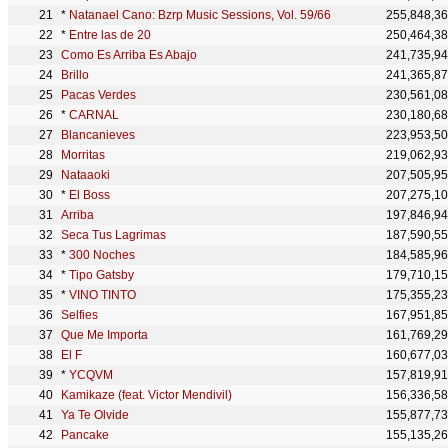
*
Natanael Cano: Bzrp Music Sessions, Vol. 59/66
255,848,3
*
Entre las de 20
250,464,3
Como Es Arriba Es Abajo
241,735,9
Brillo
241,365,8
Pacas Verdes
230,561,0
*
CARNAL
230,180,6
Blancanieves
223,953,5
Morritas
219,062,9
Nataaoki
207,505,9
*
El Boss
207,275,1
Arriba
197,846,9
Seca Tus Lagrimas
187,590,5
*
300 Noches
184,585,9
*
Tipo Gatsby
179,710,1
*
VINO TINTO
175,355,2
Selfies
167,951,8
Que Me Importa
161,769,2
El F
160,677,0
*
YCQVM
157,819,9
Kamikaze (feat. Victor Mendivil)
156,336,5
Ya Te Olvide
155,877,7
Pancake
155,135,2