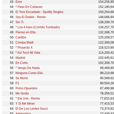
Eres
154,256,9
*
Paso En Culiacan
152,180,6
El Toro Encartado - Spotify Singles
150,254,6
Soy El Diablo - Remix
148,066,9
Sin Ti
138,209,7
*
Los 4 Ases (Corrido Tumbado)
134,257,7
Pienso en Ella
132,306,7
Carlitos
125,209,5
Compa Bladi
122,300,0
*
Proyecto X
116,523,9
*
Así Tocó Mi Vida
114,200,4
Madrid
102,445,6
En Corto
102,309,7
*
Vengo De Nada
99,489,8
Ninguna Como Ella
99,210,6
Se Murió
90,569,6
F1
90,504,2
Polos Opuestos
87,499,9
Me Gusta
78,356,5
*
Ele Uve - Remix
77,815,6
Y Si Me Miran
77,415,5
El De Los Lentes Gucci
73,374,6
Adrenalina
72,430,3