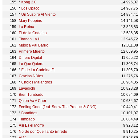
*
Kong 2.0
14,995,0
*
Los Opaco
14,967,7
*
Un Suspiró Al Viento
14,884,4
Mary Poppins
14,141,5
La Reina
13,828,8
El de la Codeina
13,586,3
Tirando La H
12,945,7
Música Pal Barrio
12,811,8
Primero Muerto
12,659,9
Dinero Digital
11,655,2
Lo Que Quiero
11,308,7
*
El de La Codeina Ft
11,306,7
Gracias A Dios
11,275,7
*
Cholos Malandros
10,984,8
Lavadichi
10,823,2
Bien Tumbado
10,694,6
Quien Va A Caer
10,634,6
Feeling Good (feat. Snow Tha Product & CNG)
10,449,4
*
Bandidos
10,101,0
Tumbado
10,084,4
Asi Es el Morro
9,928,1
No Se por Que Tanto Enredo
9,910,2
VLV
9,893,8