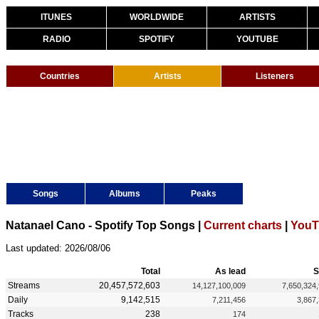
ITUNES
WORLDWIDE
ARTISTS
RADIO
SPOTIFY
YOUTUBE
Countries
Artists
Listeners
Songs
Albums
Peaks
Natanael Cano - Spotify Top Songs |
Current charts
|
YouT
Last updated: 2026/08/06
Total
As lead
S
Streams
20,457,572,603
14,127,100,009
7,650,324
Daily
9,142,515
7,211,456
3,867
Tracks
238
174