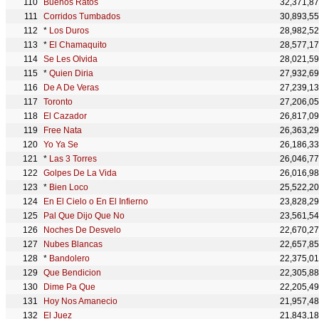
Buenos Ratos
32,371,8
Corridos Tumbados
30,893,5
*
Los Duros
28,982,5
*
El Chamaquito
28,577,1
Se Les Olvida
28,021,5
*
Quien Diria
27,932,6
De A De Veras
27,239,1
Toronto
27,206,0
El Cazador
26,817,0
Free Nata
26,363,2
Yo Ya Se
26,186,3
*
Las 3 Torres
26,046,7
Golpes De La Vida
26,016,9
*
Bien Loco
25,522,2
En El Cielo o En El Infierno
23,828,2
Pal Que Dijo Que No
23,561,5
Noches De Desvelo
22,670,2
Nubes Blancas
22,657,8
*
Bandolero
22,375,0
Que Bendicion
22,305,8
Dime Pa Que
22,205,4
Hoy Nos Amanecio
21,957,4
El Juez
21,843,1