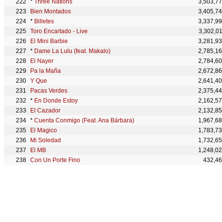
*
Three Nations
3,503,7
Bien Montados
3,405,7
*
Billetes
3,337,9
Toro Encartado - Live
3,302,0
El Mini Barbie
3,281,9
*
Dame La Lulu (feat. Makalo)
2,785,1
El Nayer
2,784,6
Pa la Maña
2,672,8
Y Que
2,641,4
Pacas Verdes
2,375,4
*
En Donde Estoy
2,162,5
El Cazador
2,132,8
*
Cuenta Conmigo (Feat. Ana Bárbara)
1,967,6
El Magico
1,783,7
Mi Soledad
1,732,6
El MB
1,248,0
Con Un Porte Fino
432,4