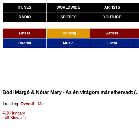
ITUNES
WORLDWIDE
ARTISTS
RADIO
SPOTIFY
YOUTUBE
Latest
Trending
Artists
Overall
Music
Local
Bódi Margó & Nótár Mary - Az én virágom már elhervad
Trending:
Overall
·
Music
#19 Hungary
#48 Slovakia