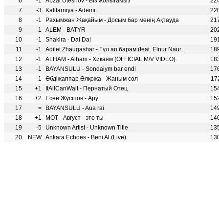
6
-1
Abzal Uteshov - Біз жолығамыз
22
7
-3
Kalifarniya - Ademi
22
8
-1
Рахымжан Жақайым - Досым бар менің Ақтауда
21
9
-1
ALEM - BATYR
20
10
-1
Shakira - Dai Dai
19
11
-1
Adilet Zhaugashar - Гүл ап барам (feat. Elnur Nauryzbek)
18
12
-1
ALHAM - Alham - Хикаям (OFFICIAL M/V VIDEO).
18
13
-1
BAYANSULU - Sondaiym bar endi
17
14
-1
Әбдіжаппар Әлқожа - Жаным сол
17
15
+1
ItAllCanWait - Пернатый Отец
15
16
+2
Есен Жүсіпов - Ару
15
17
=
BAYANSULU - Aua rai
14
18
+1
MOT - Август - это ты
14
19
-5
Unknown Artist - Unknown Title
13
20
NEW
Ankara Echoes - Beni Al (Live)
13