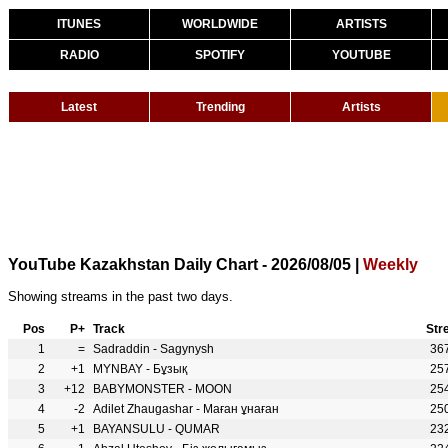
ITUNES
WORLDWIDE
ARTISTS
RADIO
SPOTIFY
YOUTUBE
Latest
Trending
Artists
YouTube Kazakhstan Daily Chart - 2026/08/05 |
Weekly
Showing streams in the past two days.
Pos
P+
Track
Str
1
=
Sadraddin - Sagynysh
36
2
+1
MYNBAY - Бұзық
25
3
+12
BABYMONSTER - MOON
25
4
-2
Adilet Zhaugashar - Маған ұнаған
25
5
+1
BAYANSULU - QUMAR
23