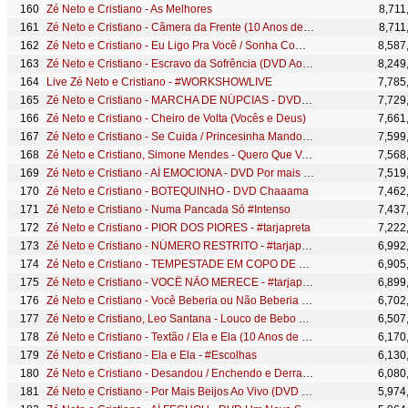
Zé Neto e Cristiano - As Melhores
8,711
Zé Neto e Cristiano - Câmera da Frente (10 Anos de Sucesso) #MagiaDasEstrelas
8,711
Zé Neto e Cristiano - Eu Ligo Pra Você / Sonha Comigo (10 Anos de Sucesso) #MagiaDasEstrelas
8,587
Zé Neto e Cristiano - Escravo da Sofrência (DVD Ao vivo em São José do Rio Preto)
8,249
Live Zé Neto e Cristiano - #WORKSHOWLIVE
7,785
Zé Neto e Cristiano - MARCHA DE NÚPCIAS - DVD Chaaama
7,729
Zé Neto e Cristiano - Cheiro de Volta (Vocês e Deus)
7,661
Zé Neto e Cristiano - Se Cuida / Princesinha Mandona (10 Anos de Sucesso) #MagiaDasEstrelas
7,599
Zé Neto e Cristiano, Simone Mendes - Quero Que Você Se... #Intenso
7,568
Zé Neto e Cristiano - AÍ EMOCIONA - DVD Por mais beijos ao vivo
7,519
Zé Neto e Cristiano - BOTEQUINHO - DVD Chaaama
7,462
Zé Neto e Cristiano - Numa Pancada Só #Intenso
7,437
Zé Neto e Cristiano - PIOR DOS PIORES - #tarjapreta
7,222
Zé Neto e Cristiano - NÚMERO RESTRITO - #tarjapreta
6,992
Zé Neto e Cristiano - TEMPESTADE EM COPO DE CERVEJA - DVD Por mais beijos ao vivo
6,905
Zé Neto e Cristiano - VOCÊ NÃO MERECE - #tarjapreta
6,899
Zé Neto e Cristiano - Você Beberia ou Não Beberia - #Escolhas
6,702
Zé Neto e Cristiano, Leo Santana - Louco de Bebo #Intenso
6,507
Zé Neto e Cristiano - Textão / Ela e Ela (10 Anos de Sucesso) #MagiaDasEstrelas
6,170
Zé Neto e Cristiano - Ela e Ela - #Escolhas
6,130
Zé Neto e Cristiano - Desandou / Enchendo e Derramando (10 Anos de Sucesso) #MagiaDasEstrelas
6,080
Zé Neto e Cristiano - Por Mais Beijos Ao Vivo (DVD Completo)
5,974