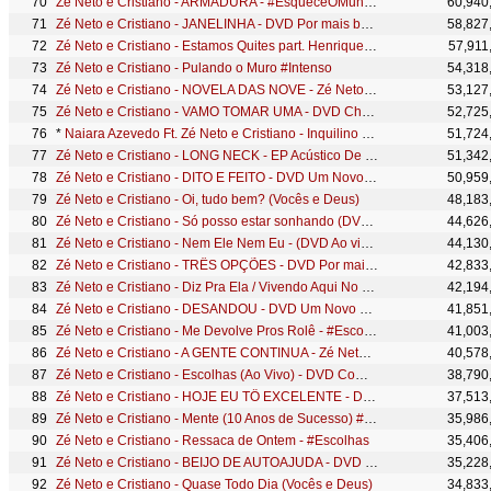
Zé Neto e Cristiano - ARMADURA - #EsqueceOMundoLaFora
60,940
Zé Neto e Cristiano - JANELINHA - DVD Por mais beijos ao vivo
58,827
Zé Neto e Cristiano - Estamos Quites part. Henrique e Juliano
57,911
Zé Neto e Cristiano - Pulando o Muro #Intenso
54,318
Zé Neto e Cristiano - NOVELA DAS NOVE - Zé Neto e Cristiano Acústico
53,127
Zé Neto e Cristiano - VAMO TOMAR UMA - DVD Chaaama
52,725
*
Naiara Azevedo Ft. Zé Neto e Cristiano - Inquilino (Clipe Oficial)
51,724
Zé Neto e Cristiano - LONG NECK - EP Acústico De Novo
51,342
Zé Neto e Cristiano - DITO E FEITO - DVD Um Novo Sonho
50,959
Zé Neto e Cristiano - Oi, tudo bem? (Vocês e Deus)
48,183
Zé Neto e Cristiano - Só posso estar sonhando (DVD Ao vivo em São José do Rio Preto)
44,626
Zé Neto e Cristiano - Nem Ele Nem Eu - (DVD Ao vivo em São José do Rio Preto)
44,130
Zé Neto e Cristiano - TRÊS OPÇÕES - DVD Por mais beijos ao vivo
42,833
Zé Neto e Cristiano - Diz Pra Ela / Vivendo Aqui No Mato (10 Anos de Sucesso) #MagiaDasEstrelas
42,194
Zé Neto e Cristiano - DESANDOU - DVD Um Novo Sonho
41,851
Zé Neto e Cristiano - Me Devolve Pros Rolê - #Escolhas
41,003
Zé Neto e Cristiano - A GENTE CONTINUA - Zé Neto e Cristiano Acústico
40,578
Zé Neto e Cristiano - Escolhas (Ao Vivo) - DVD Completo #Escolhas
38,790
Zé Neto e Cristiano - HOJE EU TÔ EXCELENTE - DVD Um Novo Sonho
37,513
Zé Neto e Cristiano - Mente (10 Anos de Sucesso) #MagiaDasEstrelas
35,986
Zé Neto e Cristiano - Ressaca de Ontem - #Escolhas
35,406
Zé Neto e Cristiano - BEIJO DE AUTOAJUDA - DVD Por mais beijos ao vivo
35,228
Zé Neto e Cristiano - Quase Todo Dia (Vocês e Deus)
34,833