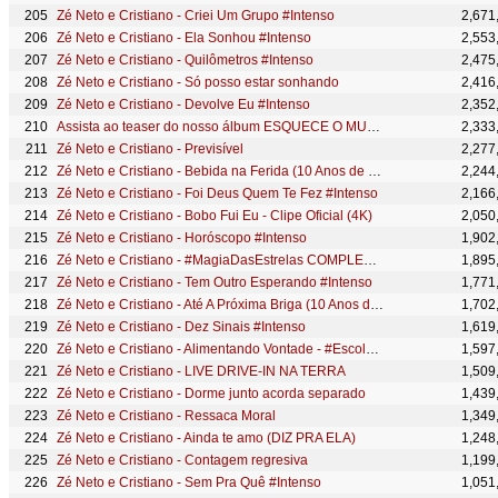
Zé Neto e Cristiano - Criei Um Grupo #Intenso
2,671
Zé Neto e Cristiano - Ela Sonhou #Intenso
2,553
Zé Neto e Cristiano - Quilômetros #Intenso
2,475
Zé Neto e Cristiano - Só posso estar sonhando
2,416
Zé Neto e Cristiano - Devolve Eu #Intenso
2,352
Assista ao teaser do nosso álbum ESQUECE O MUNDO LÁ FORA
2,333
Zé Neto e Cristiano - Previsível
2,277
Zé Neto e Cristiano - Bebida na Ferida (10 Anos de Sucesso) #MagiaDasEstrelas
2,244
Zé Neto e Cristiano - Foi Deus Quem Te Fez #Intenso
2,166
Zé Neto e Cristiano - Bobo Fui Eu - Clipe Oficial (4K)
2,050
Zé Neto e Cristiano - Horóscopo #Intenso
1,902
Zé Neto e Cristiano - #MagiaDasEstrelas COMPLETO (10 Anos de Sucesso)
1,895
Zé Neto e Cristiano - Tem Outro Esperando #Intenso
1,771
Zé Neto e Cristiano - Até A Próxima Briga (10 Anos de Sucesso) #MagiaDasEstrelas
1,702
Zé Neto e Cristiano - Dez Sinais #Intenso
1,619
Zé Neto e Cristiano - Alimentando Vontade - #Escolhas
1,597
Zé Neto e Cristiano - LIVE DRIVE-IN NA TERRA
1,509
Zé Neto e Cristiano - Dorme junto acorda separado
1,439
Zé Neto e Cristiano - Ressaca Moral
1,349
Zé Neto e Cristiano - Ainda te amo (DIZ PRA ELA)
1,248
Zé Neto e Cristiano - Contagem regresiva
1,199
Zé Neto e Cristiano - Sem Pra Quê #Intenso
1,051