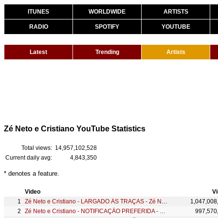
ITUNES
WORLDWIDE
ARTISTS
RADIO
SPOTIFY
YOUTUBE
Latest
Trending
Artists
Zé Neto e Cristiano YouTube Statistics
Total views:
14,957,102,528
Current daily avg:
4,843,350
* denotes a feature.
Video
V
Zé Neto e Cristiano - LARGADO ÀS TRAÇAS - Zé Neto e Cristiano Acústico
1,047,008
Zé Neto e Cristiano - NOTIFICAÇÃO PREFERIDA - #EsqueceOMundoLaFora
997,570