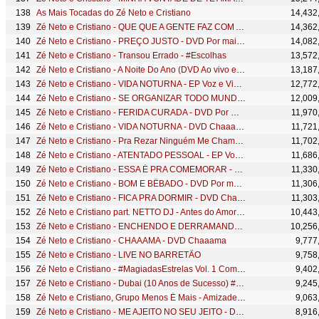
As Mais Tocadas do Zé Neto e Cristiano
14,432
Zé Neto e Cristiano - QUE QUE A GENTE FAZ COM A GENTE - DVD Um Novo Sonho HD
14,362
Zé Neto e Cristiano - PREÇO JUSTO - DVD Por mais beijos ao vivo
14,082
Zé Neto e Cristiano - Transou Errado - #Escolhas
13,572
Zé Neto e Cristiano - A Noite Do Ano (DVD Ao vivo em São José do Rio Preto)
13,187
Zé Neto e Cristiano - VIDA NOTURNA - EP Voz e Violão
12,772
Zé Neto e Cristiano - SE ORGANIZAR TODO MUNDO BEIJA - DVD Um Novo Sonho
12,009
Zé Neto e Cristiano - FERIDA CURADA - DVD Por mais beijos ao vivo
11,970
Zé Neto e Cristiano - VIDA NOTURNA - DVD Chaaama
11,721
Zé Neto e Cristiano - Pra Rezar Ninguém Me Chama - Part. Humberto e Ronaldo
11,702
Zé Neto e Cristiano - ATENTADO PESSOAL - EP Voz e Violão
11,686
Zé Neto e Cristiano - ESSA É PRA COMEMORAR - DVD Um Novo Sonho
11,330
Zé Neto e Cristiano - BOM E BÊBADO - DVD Por mais beijos ao vivo
11,306
Zé Neto e Cristiano - FICA PRA DORMIR - DVD Chaaama
11,303
Zé Neto e Cristiano part. NETTO DJ - Antes do Amor Virar Saudade (Vocês e Deus)
10,443
Zé Neto e Cristiano - ENCHENDO E DERRAMANDO - DVD Por mais beijos ao vivo
10,256
Zé Neto e Cristiano - CHAAAMA - DVD Chaaama
9,777
Zé Neto e Cristiano - LIVE NO BARRETÃO
9,758
Zé Neto e Cristiano - #MagiadasEstrelas Vol. 1 Completo (10 anos de Sucesso)
9,402
Zé Neto e Cristiano - Dubai (10 Anos de Sucesso) #MagiaDasEstrelas
9,245
Zé Neto e Cristiano, Grupo Menos É Mais - Amizade Com Ex #Intenso
9,063
Zé Neto e Cristiano - ME AJEITO NO SEU JEITO - DVD Um Novo Sonho
8,916