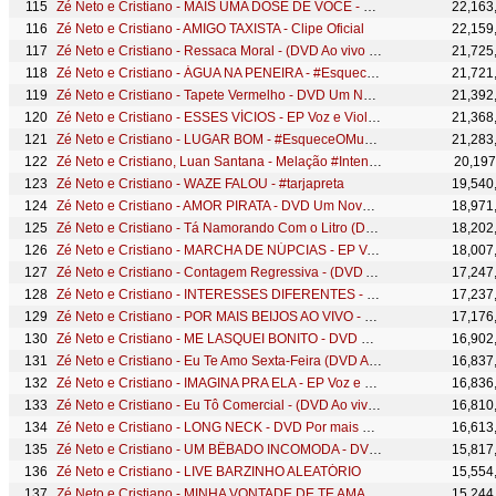
Zé Neto e Cristiano - MAIS UMA DOSE DE VOCÊ - DVD Por mais beijos ao vivo
22,163
Zé Neto e Cristiano - AMIGO TAXISTA - Clipe Oficial
22,159
Zé Neto e Cristiano - Ressaca Moral - (DVD Ao vivo em São José do Rio Preto)
21,725
Zé Neto e Cristiano - ÁGUA NA PENEIRA - #EsqueceOMundoLaFora
21,721
Zé Neto e Cristiano - Tapete Vermelho - DVD Um Novo Sonho
21,392
Zé Neto e Cristiano - ESSES VÍCIOS - EP Voz e Violão
21,368
Zé Neto e Cristiano - LUGAR BOM - #EsqueceOMundoLaFora
21,283
Zé Neto e Cristiano, Luan Santana - Melação #Intenso
20,197
Zé Neto e Cristiano - WAZE FALOU - #tarjapreta
19,540
Zé Neto e Cristiano - AMOR PIRATA - DVD Um Novo Sonho
18,971
Zé Neto e Cristiano - Tá Namorando Com o Litro (DVD Ao vivo em São José do Rio Preto)
18,202
Zé Neto e Cristiano - MARCHA DE NÚPCIAS - EP Voz e Violão
18,007
Zé Neto e Cristiano - Contagem Regressiva - (DVD Ao vivo em São José do Rio Preto)
17,247
Zé Neto e Cristiano - INTERESSES DIFERENTES - DVD Por mais beijos ao vivo
17,237
Zé Neto e Cristiano - POR MAIS BEIJOS AO VIVO - DVD Por mais beijos ao vivo
17,176
Zé Neto e Cristiano - ME LASQUEI BONITO - DVD Por mais beijos ao vivo
16,902
Zé Neto e Cristiano - Eu Te Amo Sexta-Feira (DVD Ao vivo em São José do Rio Preto)
16,837
Zé Neto e Cristiano - IMAGINA PRA ELA - EP Voz e Violão
16,836
Zé Neto e Cristiano - Eu Tô Comercial - (DVD Ao vivo em São José do Rio Preto)
16,810
Zé Neto e Cristiano - LONG NECK - DVD Por mais beijos ao vivo
16,613
Zé Neto e Cristiano - UM BÊBADO INCOMODA - DVD Por mais beijos ao vivo
15,817
Zé Neto e Cristiano - LIVE BARZINHO ALEATÓRIO
15,554
Zé Neto e Cristiano - MINHA VONTADE DE TE AMAR - DVD Chaaama
15,244