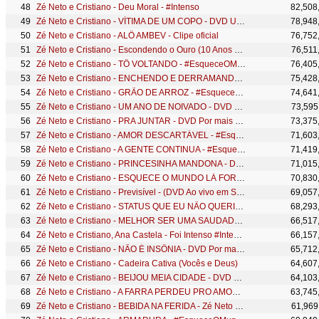
Zé Neto e Cristiano - Deu Moral - #Intenso
82,508
Zé Neto e Cristiano - VÍTIMA DE UM COPO - DVD Um Novo Sonho
78,948
Zé Neto e Cristiano - ALÔ AMBEV - Clipe oficial
76,752
Zé Neto e Cristiano - Escondendo o Ouro (10 Anos de Sucesso) #MagiaDasEstrelas
76,511
Zé Neto e Cristiano - TÔ VOLTANDO - #EsqueceOMundoLaFora
76,405
Zé Neto e Cristiano - ENCHENDO E DERRAMANDO - EP Acústico De Novo
75,428
Zé Neto e Cristiano - GRÃO DE ARROZ - #EsqueceOMundoLaFora
74,641
Zé Neto e Cristiano - UM ANO DE NOIVADO - DVD Um Novo Sonho
73,595
Zé Neto e Cristiano - PRA JUNTAR - DVD Por mais beijos ao vivo
73,375
Zé Neto e Cristiano - AMOR DESCARTÁVEL - #EsqueceOMundoLaFora
71,603
Zé Neto e Cristiano - A GENTE CONTINUA - #EsqueceOMundoLaFora
71,419
Zé Neto e Cristiano - PRINCESINHA MANDONA - DVD Um Novo Sonho
71,015
Zé Neto e Cristiano - ESQUECE O MUNDO LÁ FORA - #EsqueceOMundoLaFora
70,830
Zé Neto e Cristiano - Previsível - (DVD Ao vivo em São José do Rio Preto)
69,057
Zé Neto e Cristiano - STATUS QUE EU NÃO QUERIA - Zé Neto e Cristiano Acústico
68,293
Zé Neto e Cristiano - MELHOR SER UMA SAUDADE - #tarjapreta
66,517
Zé Neto e Cristiano, Ana Castela - Foi Intenso #Intenso
66,157
Zé Neto e Cristiano - NÃO É INSÔNIA - DVD Por mais beijos ao vivo
65,712
Zé Neto e Cristiano - Cadeira Cativa (Vocês e Deus)
64,607
Zé Neto e Cristiano - BEIJOU MEIA CIDADE - DVD Chaaama
64,103
Zé Neto e Cristiano - A FARRA PERDEU PRO AMOR - #EsqueceOMundoLaFora
63,745
Zé Neto e Cristiano - BEBIDA NA FERIDA - Zé Neto e Cristiano Acústico
61,969