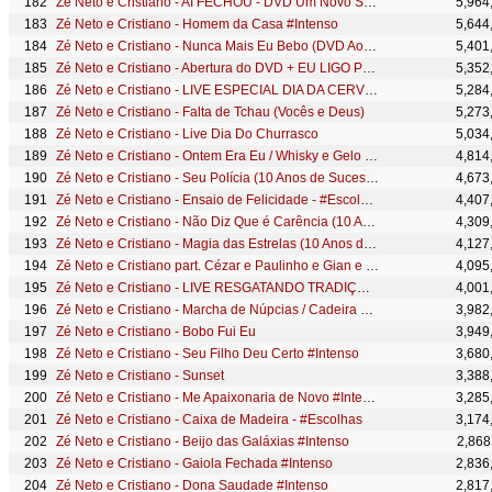
Zé Neto e Cristiano - AÍ FECHOU - DVD Um Novo Sonho
5,964
Zé Neto e Cristiano - Homem da Casa #Intenso
5,644
Zé Neto e Cristiano - Nunca Mais Eu Bebo (DVD Ao vivo em São José do Rio Preto)
5,401
Zé Neto e Cristiano - Abertura do DVD + EU LIGO PRA VOCÊ - DVD Um Novo Sonho
5,352
Zé Neto e Cristiano - LIVE ESPECIAL DIA DA CERVEJA
5,284
Zé Neto e Cristiano - Falta de Tchau (Vocês e Deus)
5,273
Zé Neto e Cristiano - Live Dia Do Churrasco
5,034
Zé Neto e Cristiano - Ontem Era Eu / Whisky e Gelo (10 Anos de Sucesso) #MagiaDasEstrelas
4,814
Zé Neto e Cristiano - Seu Polícia (10 Anos de Sucesso) #MagiaDasEstrelas
4,673
Zé Neto e Cristiano - Ensaio de Felicidade - #Escolhas
4,407
Zé Neto e Cristiano - Não Diz Que é Carência (10 Anos de Sucesso) #MagiaDasEstrelas
4,309
Zé Neto e Cristiano - Magia das Estrelas (10 Anos de Sucesso) #MagiaDasEstrelas
4,127
Zé Neto e Cristiano part. Cézar e Paulinho e Gian e Giovani - Intenso Ao Vivo em São Paulo COMPLETO
4,095
Zé Neto e Cristiano - LIVE RESGATANDO TRADIÇÕES
4,001
Zé Neto e Cristiano - Marcha de Núpcias / Cadeira de Aço (10 Anos de Sucesso) #MagiaDasEstrelas
3,982
Zé Neto e Cristiano - Bobo Fui Eu
3,949
Zé Neto e Cristiano - Seu Filho Deu Certo #Intenso
3,680
Zé Neto e Cristiano - Sunset
3,388
Zé Neto e Cristiano - Me Apaixonaria de Novo #Intenso
3,285
Zé Neto e Cristiano - Caixa de Madeira - #Escolhas
3,174
Zé Neto e Cristiano - Beijo das Galáxias #Intenso
2,868
Zé Neto e Cristiano - Gaiola Fechada #Intenso
2,836
Zé Neto e Cristiano - Dona Saudade #Intenso
2,817