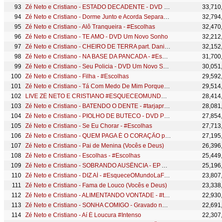
Zé Neto e Cristiano - ESTADO DECADENTE - DVD Por mais beijos ao vivo
33,710
Zé Neto e Cristiano - Dorme Junto e Acorda Separado - (DVD Ao vivo em São José do Rio Preto)
32,794
Zé Neto e Cristiano - Alô Tranqueira - #Escolhas
32,470
Zé Neto e Cristiano - TE AMO - DVD Um Novo Sonho
32,212
Zé Neto e Cristiano - CHEIRO DE TERRA part. Daniel - EP Acústico De Novo
32,152
Zé Neto e Cristiano - NA BASE DA PANCADA - #EsqueceOMundoLaFora
31,700
Zé Neto e Cristiano - Seu Policia - DVD Um Novo Sonho
30,051
Zé Neto e Cristiano - Filha - #Escolhas
29,592
Zé Neto e Cristiano - Tá Com Medo De Mim Porque? - (DVD Ao vivo em São José do Rio Preto)
29,514
LIVE ZÉ NETO E CRISTIANO #ESQUECEOMUNDOLAFORA
28,414
Zé Neto e Cristiano - BATENDO O DENTE - #tarjapreta
28,081
Zé Neto e Cristiano - PIOLHO DE BUTECO - DVD Por mais beijos ao vivo
27,854
Zé Neto e Cristiano - Se Eu Chorar - #Escolhas
27,713
Zé Neto e Cristiano - QUEM PAGA É O CORAÇÃO part Maiara e Maraisa - DVD Um Novo Sonho
27,195
Zé Neto e Cristiano - Pai de Menina (Vocês e Deus)
26,396
Zé Neto e Cristiano - Escolhas - #Escolhas
25,449
Zé Neto e Cristiano - SOBRANDO AUSÊNCIA - EP Acústico De Novo
25,196
Zé Neto e Cristiano - DIZ AÍ - #EsqueceOMundoLaFora
23,807
Zé Neto e Cristiano - Fama de Louco (Vocês e Deus)
23,338
Zé Neto e Cristiano - ALIMENTANDO VONTADE - #tarjapreta
22,930
Zé Neto e Cristiano - SONHA COMIGO - Gravado no Barretão 2016
22,691
Zé Neto e Cristiano - Aí É Loucura #Intenso
22,307