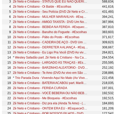
Zé Neto e Cristiano - STATUS QUE EU NÃO QUERIA - #EsqueceOMundoLaFora
588,634
Zé Neto e Cristiano - Oi Balde - #Escolhas
441,616
Zé Neto e Cristiano - Seu Polícia (DVD Zé Neto e Cristiano Ao vivo em São José do Rio Preto)
431,493
Zé Neto e Cristiano - MULHER MARAVILHA - #EsqueceOMundoLaFora
394,241
Zé Neto e Cristiano - AMIGO TAXISTA - DVD Um Novo Sonho
387,994
Zé Neto e Cristiano - BEBIDA NA FERIDA - #EsqueceOMundoLaFora
387,810
Zé Neto e Cristiano - Barulho do Foguete - #Escolhas
383,603
Zé Neto e Cristiano - Pátio do Posto - #Escolhas
371,617
Zé Neto e Cristiano - CADEIRA DE AÇO - DVD Um Novo Sonho
309,623
Zé Neto e Cristiano - DERRETER A ALIANÇA - #EsqueceOMundoLaFora
308,667
Zé Neto e Cristiano - Eu Ligo Pra Você (DVD Ao vivo em São José do Rio Preto)
264,821
*
Wesley Safadão part. Zé Neto & Cristiano - Na Cama Que Eu Paguei [Garota VIP Rio de Janeiro]
264,554
Zé Neto e Cristiano - LARGADO ÀS TRAÇAS - #EsqueceOMundoLaFora
255,595
Zé Neto e Cristiano - BARZINHO ALEATÓRIO - DVD Por Mais Beijos Ao Vivo
252,192
Zé Neto e Cristiano - Te Amo (DVD Ao vivo em São José do Rio Preto) [Vídeo Oficial]
238,886
*
Trio Parada Dura - Vivendo Aqui No Mato (Ao Vivo) ft. Zé Neto & Cristiano
222,458
Zé Neto e Cristiano - BATERIA ACABOU part. Marília Mendonça - DVD Um Novo Sonho
218,035
Zé Neto e Cristiano - FERIDA CURADA
197,001
Zé Neto e Cristiano - VOCÊ BEBERIA OU NÃO BEBERIA? - DVD Chaaama
192,532
Zé Neto e Cristiano - Me Bloqueia - #Escolhas
192,515
Zé Neto e Cristiano - Diz pra ela (Ainda Te Amo) - (DVD Ao vivo em São José do Rio Preto)
184,693
Zé Neto e Cristiano - ONTEM ERA EU - #EsqueceOMundoLaFora
181,209
Zé Neto e Cristiano - POR NOSSOS FILHOS - DVD Um Novo Sonho
177,542