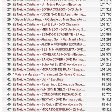
Zé Neto e Cristiano - Um Mês e Pouco - #Escolhas
174,744
Zé Neto e Cristiano - SONHA COMIGO - DVD Um Novo Sonho
174,319
Zé Neto e Cristiano - VOCÊ NÃO É ELA part. Henrique e Juliano - DVD Um Novo Sonho
173,760
*
Diego & Victor Hugo - A Culpa é do Meu Grau (Ao Vivo em Brasília) ft. Zé Neto & Cristiano
160,173
Zé Neto e Cristiano - ELA E ELA - DVD Chaaama
153,314
Zé Neto e Cristiano - MEU MEDO - DVD Um Novo Sonho
145,672
Zé Neto e Cristiano - ESTADO DECADENTE - EP Acústico De Novo
135,887
Zé Neto e Cristiano - Abaixa o Som - Part Marília Mendonça (DVD Ao vivo em São José do Rio Preto)
131,291
Zé Neto e Cristiano - AMOR À PRIMEIRA ESQUINA - #EsqueceOMundoLaFora
130,523
Zé Neto e Cristiano - BEBI MINHA BICICLETA - DVD Por Mais Beijos Ao Vivo
121,404
Zé Neto e Cristiano - NOVELA DAS NOVE - #EsqueceOMundoLaFora
108,578
Zé Neto e Cristiano - BANDA COVER - DVD Por mais beijos ao vivo
108,545
Zé Neto e Cristiano - Bobo Fui Eu (DVD Ao vivo em São José do Rio Preto)
104,219
Zé Neto e Cristiano - MORADOR DE RUA - #EsqueceOMundoLaFora
101,163
*
Maiara e Maraisa - Traí sim part. Zé Neto e Cristiano - DVD Reflexo
98,070
Zé Neto e Cristiano - Uai - #Escolhas
89,933
Zé Neto e Cristiano - Resumindo (10 Anos de Sucesso) #MagiaDasEstrelas
89,162
Zé Neto e Cristiano - WHISKY E GELO - EP Acústico De Novo
87,653
Zé Neto e Cristiano - CONDOMÍNIO FECHADO - DVD Por mais beijos ao vivo
86,776
Zé Neto e Cristiano - TEXTÃO - DVD Por mais beijos ao vivo
84,811
Zé Neto e Cristiano - Se Cuida (DVD Ao vivo em São José do Rio Preto)
83,443
Zé Neto e Cristiano - MOÇA DO ESPELHO - Zé Neto e Cristiano Acústico
83,112