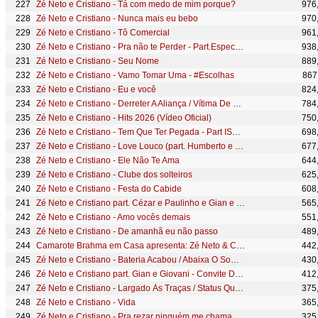
Zé Neto e Cristiano - Tá com medo de mim porque?
976
Zé Neto e Cristiano - Nunca mais eu bebo
970
Zé Neto e Cristiano - Tô Comercial
961
Zé Neto e Cristiano - Pra não te Perder - Part.Especial Cristiano Araújo
938
Zé Neto e Cristiano - Seu Nome
889
Zé Neto e Cristiano - Vamo Tomar Uma - #Escolhas
867
Zé Neto e Cristiano - Eu e você
824
Zé Neto e Cristiano - Derreter A Aliança / Vítima De Um Copo (10 Anos de Sucesso) #MagiaDasEstrelas
784
Zé Neto e Cristiano - Hits 2026 (Vídeo Oficial)
750
Zé Neto e Cristiano - Tem Que Ter Pegada - Part ISRAEL NOVAES
698
Zé Neto e Cristiano - Love Louco (part. Humberto e Ronaldo)
677
Zé Neto e Cristiano - Ele Não Te Ama
644
Zé Neto e Cristiano - Clube dos solteiros
625
Zé Neto e Cristiano - Festa do Cabide
608
Zé Neto e Cristiano part. Cézar e Paulinho e Gian e Giovani - Último Adeus / Avião Das Nove #Intenso
565
Zé Neto e Cristiano - Amo vocês demais
551
Zé Neto e Cristiano - De amanhã eu não passo
489
Camarote Brahma em Casa apresenta: Zé Neto & Cristiano + Zeca Pagodinho
442
Zé Neto e Cristiano - Bateria Acabou / Abaixa O Som (10 Anos de Sucesso) #MagiaDasEstrelas
430
Zé Neto e Cristiano part. Gian e Giovani - Convite De Casamento #Intenso
412
Zé Neto e Cristiano - Largado Às Traças / Status Que Eu Não Queria (10 Anos) #MagiaDasEstrelas
375
Zé Neto e Cristiano - Vida
365
Zé Neto e Cristiano - Pra rezar ninguém me chama
325