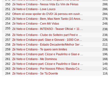
Zé Neto e Cristiano - Nessa Vida Eu Vim de Férias
288
Zé Neto e Cristiano - Love Louco
286
Olhem só esse spoiler do DVD! Já pensou em ouvir essa pancada “Quase Todo Dia” ao vivo?!
284
Zé Neto e Cristiano - Bem, Mas Nem Tanto (10 Anos de Sucesso) #MagiaDasEstrelas
278
Zé Neto e Cristiano - Cem Mil Vidas
248
Zé Neto e Cristiano - INTENSO - Teaser Oficial ⚡ 11 ABR, Aguardem!
238
Zé Neto e Cristiano - Clube do Solteiro part Fred e Gustavo OFICIAL
238
Zé Neto e Cristiano part. Gian e Giovani - 1000 Corações #Intenso
226
Zé Neto e Cristiano - Estado Decadente/Melhor Ser Uma Saudade (10 Anos de Sucesso) #MagiaDasEstrelas
212
Zé Neto e Cristiano - Te quero sem limites
208
Zé Neto e Cristiano part. Cézar e Paulinho e Gian e Giovani - Duas Vezes Você #intenso
196
Zé Neto e Cristiano - Me Dominou
168
Zé Neto e Cristiano part. Cézar e Paulinho e Gian e Giovani - A Loira Do Carro Branco #Intenso
149
Zé Neto e Cristiano - Por Nossos Filhos / Banda Cover (10 Anos de Sucesso) #MagiaDasEstrelas
141
Zé Neto e Cristiano - Se Tá Doente
116