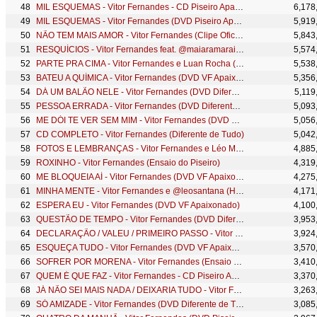
MIL ESQUEMAS - Vitor Fernandes - CD Piseiro Apaixonado 2021
6,178
MIL ESQUEMAS - Vitor Fernandes (DVD Piseiro Apaixonado)
5,919
NÃO TEM MAIS AMOR - Vitor Fernandes (Clipe Oficial)
5,843
RESQUÍCIOS - Vitor Fernandes feat. @maiaramaraisaoficial (Clipe Oficial)
5,574
PARTE PRA CIMA - Vitor Fernandes e Luan Rocha (DVD VF Apaixonado)
5,538
BATEU A QUÍMICA - Vitor Fernandes (DVD VF Apaixonado)
5,356
DÁ UM BALÃO NELE - Vitor Fernandes (DVD Diferente de Tudo)
5,119
PESSOA ERRADA - Vitor Fernandes (DVD Diferente de Tudo)
5,093
ME DÓI TE VER SEM MIM - Vitor Fernandes (DVD Piseiro Apaixonado)
5,056
CD COMPLETO - Vitor Fernandes (Diferente de Tudo)
5,042
FOTOS E LEMBRANÇAS - Vitor Fernandes e Léo Magalhães (DVD Como Nunca)
4,885
ROXINHO - Vitor Fernandes (Ensaio do Piseiro)
4,319
ME BLOQUEIA AÍ - Vitor Fernandes (DVD VF Apaixonado)
4,275
MINHA MENTE - Vitor Fernandes e @leosantana (HIT DO VERÃO)
4,171
ESPERA EU - Vitor Fernandes (DVD VF Apaixonado)
4,100
QUESTÃO DE TEMPO - Vitor Fernandes (DVD Diferente de Tudo)
3,953
DECLARAÇÃO / VALEU / PRIMEIRO PASSO - Vitor Fernandes e Dorgival Dantas (DVD Como Nunca)
3,924
ESQUEÇA TUDO - Vitor Fernandes (DVD VF Apaixonado)
3,570
SOFRER POR MORENA - Vitor Fernandes (Ensaio do Piseiro)
3,410
QUEM É QUE FAZ - Vitor Fernandes - CD Piseiro Apaixonado 2021
3,370
JÁ NÃO SEI MAIS NADA / DEIXARIA TUDO - Vitor Fernandes (DVD Como Nunca)
3,263
SÓ AMIZADE - Vitor Fernandes (DVD Diferente de Tudo)
3,085