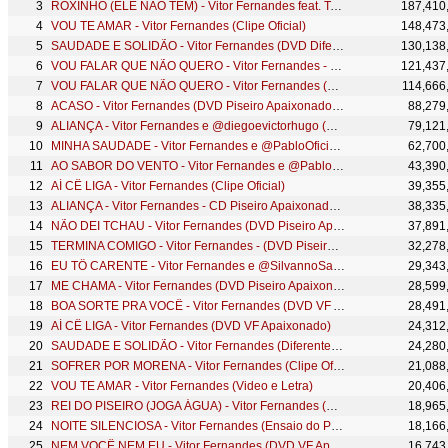
ROXINHO (ELE NÃO TEM) - Vitor Fernandes feat. Tarcísio do Acordeon (Clipe Oficial)
187,410
VOU TE AMAR - Vitor Fernandes (Clipe Oficial)
148,473
SAUDADE E SOLIDÃO - Vitor Fernandes (DVD Diferente de Tudo)
130,138
VOU FALAR QUE NÃO QUERO - Vitor Fernandes - CD Piseiro Apaixonado 2021
121,437
VOU FALAR QUE NÃO QUERO - Vitor Fernandes (DVD Piseiro Apaixonado)
114,666
ACASO - Vitor Fernandes (DVD Piseiro Apaixonado) - Vai Ver Que um Dia a Gente se Encontra
88,279
ALIANÇA - Vitor Fernandes e @diegoevictorhugo (DVD Piseiro Apaixonado)
79,121
MINHA SAUDADE - Vitor Fernandes e @PabloOficial (DVD VF Apaixonado)
62,700
AO SABOR DO VENTO - Vitor Fernandes e @PabloOficial (DVD VF Apaixonado)
43,390
AÍ CÊ LIGA - Vitor Fernandes (Clipe Oficial)
39,355
ALIANÇA - Vitor Fernandes - CD Piseiro Apaixonado 2021
38,335
NÃO DEI TCHAU - Vitor Fernandes (DVD Piseiro Apaixonado)
37,891
TERMINA COMIGO - Vitor Fernandes - (DVD Piseiro Apaixonado)
32,278
EU TÔ CARENTE - Vitor Fernandes e @SilvannoSallesOficial (DVD VF Apaixonado)
29,343
ME CHAMA - Vitor Fernandes (DVD Piseiro Apaixonado)
28,599
BOA SORTE PRA VOCÊ - Vitor Fernandes (DVD VF Apaixonado)
28,491
AÍ CÊ LIGA - Vitor Fernandes (DVD VF Apaixonado)
24,312
SAUDADE E SOLIDÃO - Vitor Fernandes (Diferente de Tudo)
24,280
SOFRER POR MORENA - Vitor Fernandes (Clipe Oficial)
21,088
VOU TE AMAR - Vitor Fernandes (Video e Letra)
20,406
REI DO PISEIRO (JOGA ÁGUA) - Vitor Fernandes (CLIPE OFICIAL)
18,965
NOITE SILENCIOSA - Vitor Fernandes (Ensaio do Piseiro)
18,166
NEM VOCÊ NEM EU - Vitor Fernandes (DVD VF Apaixonado)
16,743