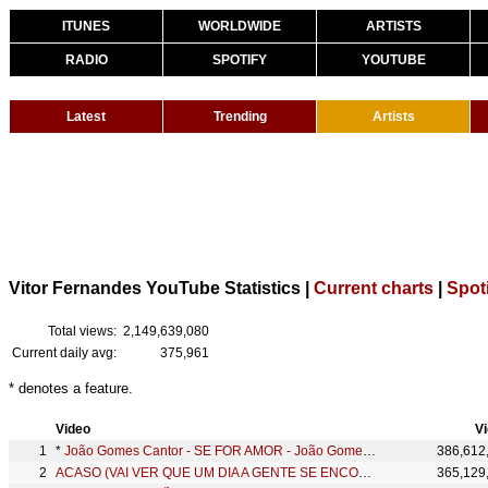
ITUNES
WORLDWIDE
ARTISTS
RADIO
SPOTIFY
YOUTUBE
Latest
Trending
Artists
Vitor Fernandes YouTube Statistics |
Current charts
|
Spoti
Total views:
2,149,639,080
Current daily avg:
375,961
* denotes a feature.
Video
V
*
João Gomes Cantor - SE FOR AMOR - João Gomes e Vitor Fernandes (DVD Ao Vivo em Fortaleza)
386,612
ACASO (VAI VER QUE UM DIA A GENTE SE ENCONTRA) - Vitor Fernandes
365,129