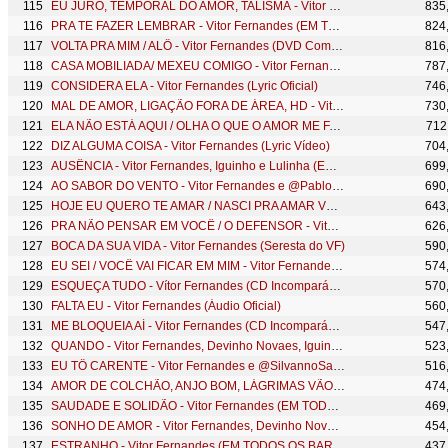
EU JURO, TEMPORAL DO AMOR, TALISMÃ - Vitor Fernandes (Seresta do VF)
835
PRA TE FAZER LEMBRAR - Vitor Fernandes (EM TODOS OS BARES)
824
VOLTA PRA MIM / ALÔ - Vitor Fernandes (DVD Como Nunca)
816
CASA MOBILIADA/ MEXEU COMIGO - Vitor Fernandes e Devinho (EM TODOS OS BARES)
787
CONSIDERA ELA - Vitor Fernandes (Lyric Oficial)
746
MAL DE AMOR, LIGAÇÃO FORA DE ÁREA, HD - Vitor Fernandes (Seresta do VF)
730
ELA NÃO ESTÁ AQUI / OLHA O QUE O AMOR ME FAZ - Vitor Fernandes (DVD Como Nunca)
712
DIZ ALGUMA COISA - Vitor Fernandes (Lyric Vídeo)
704
AUSÊNCIA - Vitor Fernandes, Iguinho e Lulinha (EM TODOS OS BARES)
699
AO SABOR DO VENTO - Vitor Fernandes e @PabloOficial (Seresta do VF)
690
HOJE EU QUERO TE AMAR / NASCI PRA AMAR VOCÊ - Vitor Fernandes (DVD Como Nunca)
643
PRA NÃO PENSAR EM VOCÊ / O DEFENSOR - Vitor Fernandes (EM TODOS OS BARES)
626
BOCA DA SUA VIDA - Vitor Fernandes (Seresta do VF)
590
EU SEI / VOCÊ VAI FICAR EM MIM - Vitor Fernandes (DVD Como Nunca)
574
ESQUEÇA TUDO - Vítor Fernandes (CD Incomparável)
570
FALTA EU - Vitor Fernandes (Áudio Oficial)
560
ME BLOQUEIA AÍ - Vitor Fernandes (CD Incomparável)
547
QUANDO - Vitor Fernandes, Devinho Novaes, Iguinho e Lulinha (EM TODOS OS BARES)
523
EU TÔ CARENTE - Vitor Fernandes e @SilvannoSallesOficial (Seresta do VF)
516
AMOR DE COLCHÃO, ANJO BOM, LÁGRIMAS VÃO E VEM - Vitor Fernandes (Seresta do VF)
474
SAUDADE E SOLIDÃO - Vitor Fernandes (EM TODOS OS BARES)
469
SONHO DE AMOR - Vitor Fernandes, Devinho Novaes, Iguinho e Lulinha e Toque Dez (EM TODOS OS BARES)
454
ESTRANHO - Vitor Fernandes (EM TODOS OS BARES)
437