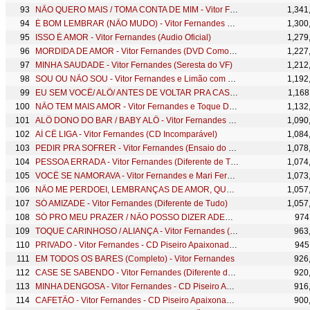
NÃO QUERO MAIS / TOMA CONTA DE MIM - Vitor Fernandes e Limão com Mel (DVD Como Nunca)
1,341
É BOM LEMBRAR (NÃO MUDO) - Vitor Fernandes e Devinho Novaes (EM TODOS OS BARES)
1,300
ISSO É AMOR - Vitor Fernandes (Audio Oficial)
1,279
MORDIDA DE AMOR - Vitor Fernandes (DVD Como Nunca)
1,227
MINHA SAUDADE - Vitor Fernandes (Seresta do VF)
1,212
SOU OU NÃO SOU - Vitor Fernandes e Limão com Mel (DVD Como Nunca)
1,192
EU SEM VOCÊ/ ALÔ/ ANTES DE VOLTAR PRA CASA - Vitor Fernandes e Devinho Novaes (EM TODOS OS BARES)
1,168
NÃO TEM MAIS AMOR - Vitor Fernandes e Toque Dez (EM TODOS OS BARES)
1,132
ALÔ DONO DO BAR / BABY ALÔ - Vitor Fernandes e Devinho Novaes (EM TODOS OS BARES)
1,090
AÍ CÊ LIGA - Vitor Fernandes (CD Incomparável)
1,084
PEDIR PRA SOFRER - Vitor Fernandes (Ensaio do Piseiro)
1,078
PESSOA ERRADA - Vitor Fernandes (Diferente de Tudo)
1,074
VOCÊ SE NAMORAVA - Vitor Fernandes e Mari Fernandez (DVD Como Nunca)
1,073
NÃO ME PERDOEI, LEMBRANÇAS DE AMOR, QUANDO VOCÊ SOME - Vitor Fernandes (Seresta do VF)
1,057
SÓ AMIZADE - Vitor Fernandes (Diferente de Tudo)
1,057
SÓ PRO MEU PRAZER / NÃO POSSO DIZER ADEUS - Vitor Fernandes (DVD Como Nunca)
974
TOQUE CARINHOSO / ALIANÇA - Vitor Fernandes (Como Nunca)
963
PRIVADO - Vitor Fernandes - CD Piseiro Apaixonado 2021
945
EM TODOS OS BARES (Completo) - Vitor Fernandes
926
CASE SE SABENDO - Vitor Fernandes (Diferente de Tudo)
920
MINHA DENGOSA - Vitor Fernandes - CD Piseiro Apaixonado 2021
916
CAFETÃO - Vitor Fernandes - CD Piseiro Apaixonado 2021
900