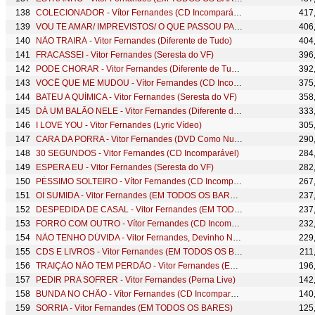
COLECIONADOR - Vítor Fernandes (CD Incomparável)
417
VOU TE AMAR/ IMPREVISTOS/ O QUE PASSOU PASSOU - Vitor Fernandes (EM TODOS OS BARES)
406
NÃO TRAIRÁ - Vitor Fernandes (Diferente de Tudo)
404
FRACASSEI - Vitor Fernandes (Seresta do VF)
396
PODE CHORAR - Vitor Fernandes (Diferente de Tudo)
392
VOCÊ QUE ME MUDOU - Vítor Fernandes (CD Incomparável)
375
BATEU A QUÍMICA - Vitor Fernandes (Seresta do VF)
358
DÁ UM BALÃO NELE - Vitor Fernandes (Diferente de Tudo)
333
I LOVE YOU - Vitor Fernandes (Lyric Vídeo)
305
CARA DA PORRA - Vitor Fernandes (DVD Como Nunca)
290
30 SEGUNDOS - Vitor Fernandes (CD Incomparável)
284
ESPERA EU - Vitor Fernandes (Seresta do VF)
282
PÉSSIMO SOLTEIRO - Vítor Fernandes (CD Incomparável)
267
OI SUMIDA - Vitor Fernandes (EM TODOS OS BARES)
237
DESPEDIDA DE CASAL - Vitor Fernandes (EM TODOS OS BARES)
237
FORRÓ COM OUTRO - Vítor Fernandes (CD Incomparável)
232
NÃO TENHO DÚVIDA - Vitor Fernandes, Devinho Novaes e Iguinho e Lulinha (EM TODOS OS BARES)
229
CDS E LIVROS - Vitor Fernandes (EM TODOS OS BARES)
211
TRAIÇÃO NÃO TEM PERDÃO - Vitor Fernandes (EM TODOS OS BARES)
196
PEDIR PRA SOFRER - Vitor Fernandes (Perna Live)
142
BUNDA NO CHÃO - Vítor Fernandes (CD Incomparável)
140
SORRIA - Vitor Fernandes (EM TODOS OS BARES)
125