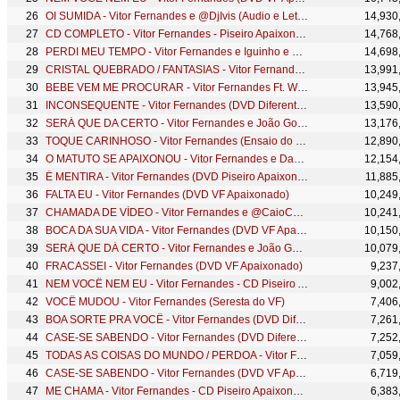
OI SUMIDA - Vitor Fernandes e @DjIvis (Audio e Letra)
14,930
CD COMPLETO - Vitor Fernandes - Piseiro Apaixonado 2021
14,768
PERDI MEU TEMPO - Vitor Fernandes e Iguinho e Lulinha (Clipe Oficial)
14,698
CRISTAL QUEBRADO / FANTASIAS - Vitor Fernandes (DVD Como Nunca)
13,991
BEBE VEM ME PROCURAR - Vitor Fernandes Ft. Wesley Safadão (CLIPE OFICIAL)
13,945
INCONSEQUENTE - Vitor Fernandes (DVD Diferente de Tudo)
13,590
SERÁ QUE DA CERTO - Vitor Fernandes e João Gomes (Diferente de Tudo)
13,176
TOQUE CARINHOSO - Vitor Fernandes (Ensaio do Piseiro)
12,890
O MATUTO SE APAIXONOU - Vitor Fernandes e David Ostentação (Clipe Oficial)
12,154
É MENTIRA - Vitor Fernandes (DVD Piseiro Apaixonado)
11,885
FALTA EU - Vitor Fernandes (DVD VF Apaixonado)
10,249
CHAMADA DE VÍDEO - Vitor Fernandes e @CaioCostta (DVD Piseiro Apaixonado)
10,241
BOCA DA SUA VIDA - Vitor Fernandes (DVD VF Apaixonado)
10,150
SERÁ QUE DÁ CERTO - Vitor Fernandes e João Gomes (Clipe Oficial)
10,079
FRACASSEI - Vitor Fernandes (DVD VF Apaixonado)
9,237
NEM VOCÊ NEM EU - Vitor Fernandes - CD Piseiro Apaixonado 2021
9,002
VOCÊ MUDOU - Vitor Fernandes (Seresta do VF)
7,406
BOA SORTE PRA VOCÊ - Vitor Fernandes (DVD Diferente de Tudo)
7,261
CASE-SE SABENDO - Vitor Fernandes (DVD Diferente de Tudo)
7,252
TODAS AS COISAS DO MUNDO / PERDOA - Vitor Fernandes e Pablo (DVD Como Nunca)
7,059
CASE-SE SABENDO - Vitor Fernandes (DVD VF Apaixonado)
6,719
ME CHAMA - Vitor Fernandes - CD Piseiro Apaixonado 2021
6,383