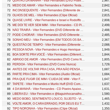
QUATRO DA MANHÃ - Vitor Fernandes (DVD Piseiro Apaixonado)
2,967
MEDO DE AMAR - Vitor Fernandes e Fabinho Testado (DVD VF Apaixonado)
2,842
INCONSEQUENTE - Vitor Fernandes (Diferente de Tudo)
2,841
OLHOS DE MEL - Vitor Fernandes (Clipe Oficial)
2,815
QUASE LIVRE - Vitor Fernandes e Israel e Rodolffo (DVD Como Nunca)
2,808
ME DÓI TE VER SEM MIM - Vitor Fernandes - CD Piseiro Apaixonado 2021
2,499
NÃO TRAIRÁ - Vitor Fernandes (DVD Diferente de Tudo)
2,488
PODE CHORAR - Vitor Fernandes (DVD Diferente de Tudo)
2,485
SONHO MEU - Vitor Fernandes (EM TODOS OS BARES)
2,367
QUESTÃO DE TEMPO - Vitor Fernandes (Diferente de Tudo)
2,088
PESSOA NOVA - Vitor Fernandes e Hugo Henrique (DVD Como Nunca)
1,949
BOA SORTE PRA VOCÊ - Vitor Fernandes (Diferente de Tudo)
1,844
ABRIGO DE AMOR - Vitor Fernandes (DVD Como Nunca)
1,805
PERDOA - Vitor Fernandes (DVD Como Nunca)
1,729
ANTES DE VOLTAR PRA CASA, PRA NÃO PENSAR EM VOCÊ, SUFOCADO - Vitor Fernandes (Seresta do VF)
1,687
PARTE PRA CIMA - Vitor Fernandes (Áudio Oficial)
1,684
PRA QUE FUGIR DE MIM / CUIDA DE MIM - Vitor Fernandes (DVD Como Nunca)
1,647
TAPETE - Vitor Fernandes e Murilo Huff (DVD Como Nunca)
1,637
4 DA MANHÃ - Vitor Fernandes - CD Piseiro Apaixonado 2021
1,631
LIBERA EU - Vitor Fernandes e @tiaguinhocarvalhotc (DVD VF Apaixonado)
1,580
MEDO BOBO, SENTIMENTO LOUCO, SUJEITO - Vitor Fernandes (Seresta do VF)
1,465
VOLTE AMOR, O CARA ERRADO, POR DEUS EU TE AMO - Vitor Fernandes (Seresta do VF)
1,432
TIPO NORONHA - Vitor Fernandes (Clipe Oficial)
1,350