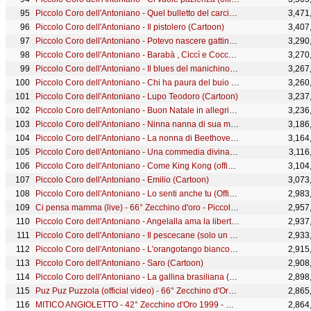
Piccolo Coro dell'Antoniano - Quel bulletto del carciofo (Official Video)
3,471
Piccolo Coro dell'Antoniano - Il pistolero (Cartoon)
3,407
Piccolo Coro dell'Antoniano - Potevo nascere gattino (Cartoon)
3,290
Piccolo Coro dell'Antoniano - Barabà , Ciccì e Coccò (Cartoon)
3,270
Piccolo Coro dell'Antoniano - Il blues del manichino (Cartoon)
3,267
Piccolo Coro dell'Antoniano - Chi ha paura del buio (Official Video)
3,260
Piccolo Coro dell'Antoniano - Lupo Teodoro (Cartoon)
3,237
Piccolo Coro dell'Antoniano - Buon Natale in allegria (Cartoon)
3,236
Piccolo Coro dell'Antoniano - Ninna nanna di sua maestà (Cartoon)
3,186
Piccolo Coro dell'Antoniano - La nonna di Beethoven (Cartoon)
3,164
Piccolo Coro dell'Antoniano - Una commedia divina (Official Video)
3,116
Piccolo Coro dell'Antoniano - Come King Kong (official video) - 65° Zecchino d'oro
3,104
Piccolo Coro dell'Antoniano - Emilio (Cartoon)
3,073
Piccolo Coro dell'Antoniano - Lo senti anche tu (Official Video)
2,983
Ci pensa mamma (live) - 66° Zecchino d'oro - Piccolo Coro dell'Antoniano
2,957
Piccolo Coro dell'Antoniano - Angelalla ama la libertà (Official Video)
2,937
Piccolo Coro dell'Antoniano - Il pescecane (solo un ciao) (Cartoon)
2,933
Piccolo Coro dell'Antoniano - L'orangotango bianco (Cartoon)
2,915
Piccolo Coro dell'Antoniano - Saro (Cartoon)
2,908
Piccolo Coro dell'Antoniano - La gallina brasiliana (Cartoon)
2,898
Puz Puz Puzzola (official video) - 66° Zecchino d'Oro - Piccolo Coro dell'Antoniano
2,865
MITICO ANGIOLETTO - 42° Zecchino d'Oro 1999 - Canzoni Animate
2,864