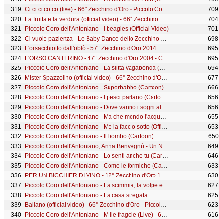
Ci ci ci co co (live) - 66° Zecchino d'Oro - Piccolo Coro dell'Antoniano
709
La frutta e la verdura (official video) - 66° Zecchino d'Oro - Piccolo Coro dell'Antoniano
704
Piccolo Coro dell'Antoniano - I beagles (Official Video)
701
Ci vuole pazienza - Le Baby Dance dello Zecchino d'Oro
698
L'orsacchiotto dall'oblò - 57° Zecchino d'Oro 2014
695
L'ORSO CANTERINO - 47° Zecchino d'Oro 2004 - Canzoni Animate
695
Piccolo Coro dell'Antoniano - La slitta vagabonda (Cartoon)
694
Mister Spazzolino (official video) - 66° Zecchino d'Oro - Piccolo Coro dell'Antoniano
677
Piccolo Coro dell'Antoniano - Superbabbo (Cartoon)
666
Piccolo Coro dell'Antoniano - I pesci parlano (Cartoon)
656
Piccolo Coro dell'Antoniano - Dove vanno i sogni al mattino (Official Video)
656
Piccolo Coro dell'Antoniano - Ma che mondo l'acquario (Cartoon)
655
Piccolo Coro dell'Antoniano - Me la faccio sotto (Official Video)
653
Piccolo Coro dell'Antoniano - Il bombo (Cartoon)
650
Piccolo Coro dell'Antoniano, Anna Benvegnù - Un Natale infinito (Official Video)
649
Piccolo Coro dell'Antoniano - Lo senti anche tu (Cartoon)
646
Piccolo Coro dell'Antoniano - Come le formiche (Cartoon) - 63° Zecchino d'Oro
633
PER UN BICCHIER DI VINO - 12° Zecchino d'Oro 1970 - Canzoni Animate
630
Piccolo Coro dell'Antoniano - La scimmia, la volpe e le scarpe (Cartoon)
627
Piccolo Coro dell'Antoniano - La casa stregata
625
Ballano (official video) - 66° Zecchino d'Oro - Piccolo Coro dell'Antoniano
623
Piccolo Coro dell'Antoniano - Mille fragole (Live) - 65° Zecchino d'Oro
616