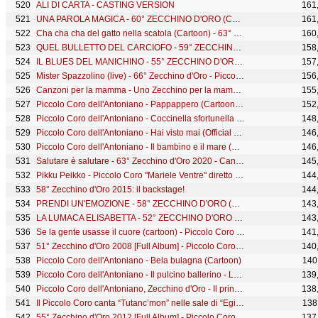
ALI DI CARTA - CASTING VERSION
161
UNA PAROLA MAGICA - 60° ZECCHINO D'ORO (CASTING TOUR 2020 VERSION)
161
Cha cha cha del gatto nella scatola (Cartoon) - 63° Zecchino d'Oro
160
QUEL BULLETTO DEL CARCIOFO - 59° ZECCHINO D'ORO (CASTING TOUR VERSION)
158
IL BLUES DEL MANICHINO - 55° ZECCHINO D'ORO (CASTING TOUR VERSION)
157
Mister Spazzolino (live) - 66° Zecchino d'Oro - Piccolo Coro dell'Antoniano
156
Canzoni per la mamma - Uno Zecchino per la mamma 2017
155
Piccolo Coro dell'Antoniano - Pappappero (Cartoon) - 63° Zecchino d'Oro
152
Piccolo Coro dell'Antoniano - Coccinella sfortunella (Cartoon - 67° Zecchino d'Oro)
148
Piccolo Coro dell'Antoniano - Hai visto mai (Official Videoclip) - 63° Zecchino d'Oro
146
Piccolo Coro dell'Antoniano - Il bambino e il mare (Official Video) - 63 Zecchino d'Oro
146
Salutare è salutare - 63° Zecchino d'Oro 2020 - Canzoni Animate
145
Pikku Peikko - Piccolo Coro "Mariele Ventre" diretto da Sabrina Simoni
144
58° Zecchino d'Oro 2015: il backstage!
144
PRENDI UN'EMOZIONE - 58° ZECCHINO D'ORO (CASTING TOUR VERSION)
143
LA LUMACA ELISABETTA - 52° ZECCHINO D'ORO (CASTING TOUR 2020 VERSION)
143
Se la gente usasse il cuore (cartoon) - Piccolo Coro dell'Antoniano
141
51° Zecchino d'Oro 2008 [Full Album] - Piccolo Coro Antoniano
140
Piccolo Coro dell'Antoniano - Bela bulagna (Cartoon)
140
Piccolo Coro dell'Antoniano - Il pulcino ballerino - Le Baby Dance dello Zecchino d'Oro
139
Piccolo Coro dell'Antoniano, Zecchino d'Oro - Il principe Futù (Cartoon - 67° Zecchino d'Oro)
138
Il Piccolo Coro canta “Tutanc’mon” nelle sale di “Egitto. Splendore Millenario”
138
55° Zecchino d'Oro 2012 [Full Album] - Piccolo Coro dell'Antoniano
137