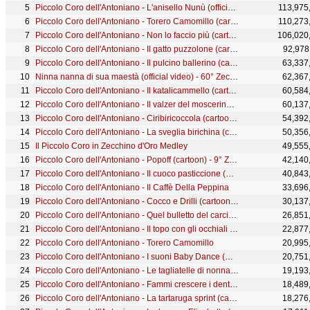
Piccolo Coro dell'Antoniano - L'anisello Nunù (official video) - 60° Zecchino d'oro
113,975
Piccolo Coro dell'Antoniano - Torero Camomillo (cartoon) - 10° Zecchino d'Oro
110,273
Piccolo Coro dell'Antoniano - Non lo faccio più (cartoon) - 5° Zecchino d'Oro
106,020
Piccolo Coro dell'Antoniano - Il gatto puzzolone (cartoon) - 47° Zecchino d'Oro
92,978
Piccolo Coro dell'Antoniano - Il pulcino ballerino (cartoon) - 6 ° Zecchino d'Oro
63,337
Ninna nanna di sua maestà (official video) - 60° Zecchino d'oro
62,367
Piccolo Coro dell'Antoniano - Il katalicammello (cartoon) - 40° Zecchino d'Oro
60,584
Piccolo Coro dell'Antoniano - Il valzer del moscerino (cartoon) - 10° Zecchino d'Oro
60,137
Piccolo Coro dell'Antoniano - Ciribiricoccola (cartoon) - 16° Zecchino d'Oro
54,392
Piccolo Coro dell'Antoniano - La sveglia birichina (cartoon) - 15° Zecchino d'oro
50,356
Il Piccolo Coro in Zecchino d'Oro Medley
49,555
Piccolo Coro dell'Antoniano - Popoff (cartoon) - 9° Zecchino d'Oro
42,140
Piccolo Coro dell'Antoniano - Il cuoco pasticcione (Cartoon) - 43° Zecchino d'Oro
40,843
Piccolo Coro dell'Antoniano - Il Caffè Della Peppina
33,696
Piccolo Coro dell'Antoniano - Cocco e Drilli (cartoon) - 16° Zecchino d'Oro
30,137
Piccolo Coro dell'Antoniano - Quel bulletto del carciofo (Cartoon) - 59 ° Zecchino d'Oro
26,851
Piccolo Coro dell'Antoniano - Il topo con gli occhiali (cartoon) - 44° Zecchino d'Oro
22,877
Piccolo Coro dell'Antoniano - Torero Camomillo
20,995
Piccolo Coro dell'Antoniano - I suoni Baby Dance (Official Video)
20,751
Piccolo Coro dell'Antoniano - Le tagliatelle di nonna Pina (Cartoon)
19,193
Piccolo Coro dell'Antoniano - Fammi crescere i denti davanti (cartoon) - 4° Zecchino d'Oro
18,489
Piccolo Coro dell'Antoniano - La tartaruga sprint (cartoon) - 15° Zecchino d'Oro
18,276