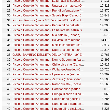
Piccolo Coro dell'Antoniano - La lumaca Elisabetta (Cartoon) - 52° Zecchino d'Oro
17,911
Piccolo Coro dell'Antoniano - Una parola magica (Official Video) - 60° Zecchino d'Oro
17,413
Piccolo Coro dell'Antoniano - Prendi un'emozione (Official Video)
16,875
Piccolo Coro dell'Antoniano - Scuola Rap (Cartoon)
15,842
Puz Puz Puzzola (live) - 66° Zecchino d'Oro - Piccolo Coro dell'Antoniano
14,304
Piccolo Coro dell'Antoniano - Per un ditino nel telefono (cartoon) - 9° Zecchino d'Oro
14,295
Piccolo Coro dell'Antoniano - La ballata dei calzini spaiati (Cartoon)
13,868
Piccolo Coro dell'Antoniano - Mio fratello (Cartoon)
13,678
Piccolo Coro dell'Antoniano - Ho visto un re (cartoon) - 32° Zecchino d'Oro
13,113
Piccolo Coro dell'Antoniano - Metti la canottiera (cartoon) - 37° Zecchino d'Oro
12,617
Piccolo Coro dell'Antoniano - Dagli una spinta (cartoon) - 7° Zecchino d'Oro
12,314
GUGÙ, BAMBINO DELL'ETÀ DELLA PIETRA - 19° Zecchino d'Oro 1976 - Canzoni Animate
11,766
Piccolo Coro dell'Antoniano - Nonno Superman (cartoon) - 33° Zecchino d'Oro
11,397
Piccolo Coro dell'Antoniano - Chi lo dice che (Cartoon)
10,917
Piccolo Coro dell'Antoniano - Wolfango Amedeo (Cartoon)
10,726
Piccolo Coro dell'Antoniano - Il pescecane (solo un ciao) (Official Video)
10,299
Piccolo Coro dell'Antoniano - Zanzara (official video) - 65° Zecchino d'oro
10,190
Piccolo Coro dell'Antoniano - Radio criceto (Criceto baby dance)
10,168
Piccolo Coro dell'Antoniano - Corri topolino (cartoon) - 32° Zecchino d'Oro
10,018
Piccolo Coro dell'Antoniano - Il lungo, il corto e il pacioccone (Cartoon)
9,060
Piccolo Coro dell'Antoniano - Goccia dopo goccia (Cartoon)
8,785
Piccolo Coro dell'Antoniano - Cane e gatto (cartoon) - 31° Zecchino d'Oro
8,587
Piccolo Coro dell'Antoniano - Il maggiolino cicciaboccia (Cartoon)
8,225