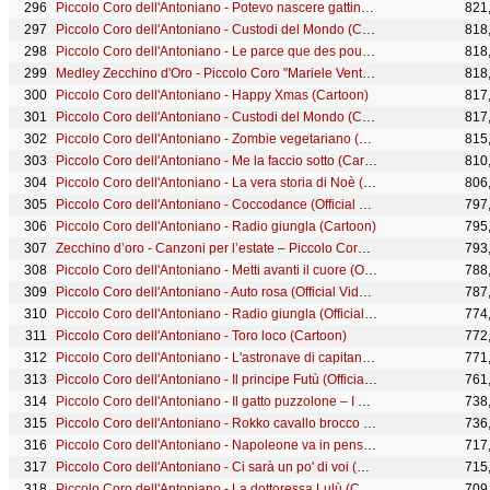
Piccolo Coro dell'Antoniano - Potevo nascere gattino (Official Video)
821
Piccolo Coro dell'Antoniano - Custodi del Mondo (Cartoon) - 63° Zecchino d'Oro
818
Piccolo Coro dell'Antoniano - Le parce que des pourquoi (Official Video)
818
Medley Zecchino d'Oro - Piccolo Coro "Mariele Ventre" dell'Antoniano
818
Piccolo Coro dell'Antoniano - Happy Xmas (Cartoon)
817
Piccolo Coro dell'Antoniano - Custodi del Mondo (Cartoon) - 63° Zecchino d'Oro
817
Piccolo Coro dell'Antoniano - Zombie vegetariano (Official Video)
815
Piccolo Coro dell'Antoniano - Me la faccio sotto (Cartoon)
810
Piccolo Coro dell'Antoniano - La vera storia di Noè (Official Video)
806
Piccolo Coro dell'Antoniano - Coccodance (Official video - 67° Zecchino d'Oro)
797
Piccolo Coro dell'Antoniano - Radio giungla (Cartoon)
795
Zecchino d’oro - Canzoni per l’estate – Piccolo Coro dell’Antoniano
793
Piccolo Coro dell'Antoniano - Metti avanti il cuore (Official Video)
788
Piccolo Coro dell'Antoniano - Auto rosa (Official Video)
787
Piccolo Coro dell'Antoniano - Radio giungla (Official Video)
774
Piccolo Coro dell'Antoniano - Toro loco (Cartoon)
772
Piccolo Coro dell'Antoniano - L'astronave di capitan Rottame (Cartoon)
771
Piccolo Coro dell'Antoniano - Il principe Futù (Official video - 67° Zecchino d'Oro)
761
Piccolo Coro dell'Antoniano - Il gatto puzzolone – I grandi classici dello Zecchino d’Oro
738
Piccolo Coro dell'Antoniano - Rokko cavallo brocco (Cartoon)
736
Piccolo Coro dell'Antoniano - Napoleone va in pensione (Official Video)
717
Piccolo Coro dell'Antoniano - Ci sarà un po' di voi (Cartoon)
715
Piccolo Coro dell'Antoniano - La dottoressa Lulù (Cartoon)
709