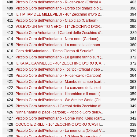
Piccolo Coro dell'Antoniano - Ri-cer-ca-to (Official Video)
403
Piccolo Coro dell'Antoniano - L'orso col ghiacciolo (Live) - 65° Zecchino d'Oro
396
IL TIP TAP DEL MILLEPIEDI - 46° Zecchino d'Oro 2003 - Canzoni Animate
394
Piccolo Coro dell'Antoniano - Clap clap (Cartoon)
392
VOLEVO UN GATTO NERO - 11° ZECCHINO D'ORO (CASTING TOUR VERSION)
390
Piccolo Coro Antoniano - I Cartoni dello Zecchino d'Oro - Volume 3
389
Piccolo Coro dell'Antoniano - Nero nero (Cartoon)
384
Piccolo Coro dell'Antoniano - La marmellata innamorata (Cartoon)
380
Coro dell'Antoniano - "Primo Giorno di Scuola"
379
Piccolo Coro dell'Antoniano - Le galline fanno surf (Official video - 68° Zecchino d'Oro)
372
IL KATALICAMMELLO - 40° ZECCHINO D'ORO (CASTING TOUR VERSION)
372
Piccolo Coro dell'Antoniano - Toc toc (Official video - 68° Zecchino d'Oro)
366
Piccolo Coro dell'Antoniano - Ri-cer-ca-to (Cartoon)
364
Piccolo Coro dell'Antoniano - Mambo rimambo (cartoon) - 65° Zecchino d'oro
363
Piccolo Coro dell'Antoniano - La canzone della settimana (cartoon) - 65° Zecchino d'oro
361
Piccolo Coro dell'Antoniano - Il bambino e il mare (Cartoon) - 63° Zecchino d'Oro
359
Piccolo Coro dell'Antoniano - We Are the World (Chinese Lunar Year 2022)
356
Piccolo Coro Antoniano - I Cartoni dello Zecchino d'Oro - Volume 6
349
Ninna nanna di pace (cartoon) - Piccolo Coro dell'Antoniano
347
Piccolo Coro dell'Antoniano - Come King Kong (cartoon) - 65° Zecchino d'oro
342
COCCO E DRILLI - 16° ZECCHINO D'ORO (CASTING TOUR 2020 VERSION)
338
Piccolo Coro dell'Antoniano - La memoria (Official Video)
338
Piccolo Coro dell'Antoniano - NG New Generation (Cartoon)
336