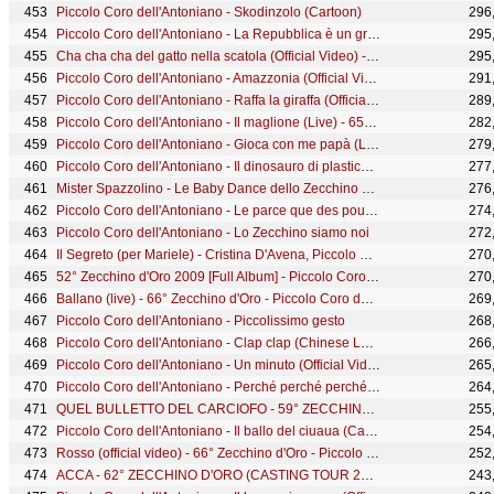
Piccolo Coro dell'Antoniano - Skodinzolo (Cartoon)
296
Piccolo Coro dell'Antoniano - La Repubblica è un grande coro (Official video)
295
Cha cha cha del gatto nella scatola (Official Video) - 63° Zecchino d'Oro
295
Piccolo Coro dell'Antoniano - Amazzonia (Official Video) ft. Orietta Berti
291
Piccolo Coro dell'Antoniano - Raffa la giraffa (Official video - 68° Zecchino d'Oro)
289
Piccolo Coro dell'Antoniano - Il maglione (Live) - 65° Zecchino d'Oro
282
Piccolo Coro dell'Antoniano - Gioca con me papà (Live) - 65° Zecchino d'Oro
279
Piccolo Coro dell'Antoniano - Il dinosauro di plastica (Il dinosauro babydance)
277
Mister Spazzolino - Le Baby Dance dello Zecchino d'Oro
276
Piccolo Coro dell'Antoniano - Le parce que des pourquoi (Cartoon)
274
Piccolo Coro dell'Antoniano - Lo Zecchino siamo noi
272
Il Segreto (per Mariele) - Cristina D'Avena, Piccolo Coro & Verdi Note dell'Antoniano di Bologna
270
52° Zecchino d'Oro 2009 [Full Album] - Piccolo Coro Antoniano
270
Ballano (live) - 66° Zecchino d'Oro - Piccolo Coro dell'Antoniano
269
Piccolo Coro dell'Antoniano - Piccolissimo gesto
268
Piccolo Coro dell'Antoniano - Clap clap (Chinese Lunar Year 2022)
266
Piccolo Coro dell'Antoniano - Un minuto (Official Video) - 63° Zecchino d'Oro
265
Piccolo Coro dell'Antoniano - Perché perché perché (Official video - 68° Zecchino d'Oro)
264
QUEL BULLETTO DEL CARCIOFO - 59° ZECCHINO D'ORO (CASTING TOUR 2020 VERSION)
255
Piccolo Coro dell'Antoniano - Il ballo del ciuaua (Cartoon)
254
Rosso (official video) - 66° Zecchino d'Oro - Piccolo Coro dell'Antoniano
252
ACCA - 62° ZECCHINO D'ORO (CASTING TOUR 2020 VERSION)
243