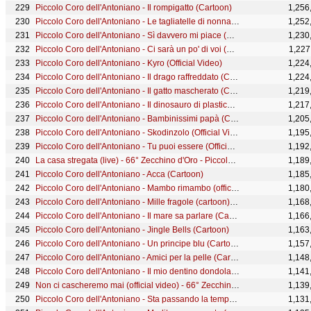
Piccolo Coro dell'Antoniano - Il rompigatto (Cartoon)
1,256
Piccolo Coro dell'Antoniano - Le tagliatelle di nonna Pina (Cartoon New Version)
1,252
Piccolo Coro dell'Antoniano - Sì davvero mi piace (Official Video)
1,230
Piccolo Coro dell'Antoniano - Ci sarà un po' di voi (Official Video)
1,227
Piccolo Coro dell'Antoniano - Kyro (Official Video)
1,224
Piccolo Coro dell'Antoniano - Il drago raffreddato (Cartoon)
1,224
Piccolo Coro dell'Antoniano - Il gatto mascherato (Cartoon)
1,219
Piccolo Coro dell'Antoniano - Il dinosauro di plastica (Cartoon)
1,217
Piccolo Coro dell'Antoniano - Bambinissimi papà (Cartoon) - 34° Zecchino d'Oro
1,205
Piccolo Coro dell'Antoniano - Skodinzolo (Official Video)
1,195
Piccolo Coro dell'Antoniano - Tu puoi essere (Official video - 68° Zecchino d'Oro)
1,192
La casa stregata (live) - 66° Zecchino d'Oro - Piccolo Coro dell'Antoniano
1,189
Piccolo Coro dell'Antoniano - Acca (Cartoon)
1,185
Piccolo Coro dell'Antoniano - Mambo rimambo (official video) - 65° Zecchino d'oro
1,180
Piccolo Coro dell'Antoniano - Mille fragole (cartoon) - 65° Zecchino d'oro
1,168
Piccolo Coro dell'Antoniano - Il mare sa parlare (Cartoon)
1,166
Piccolo Coro dell'Antoniano - Jingle Bells (Cartoon)
1,163
Piccolo Coro dell'Antoniano - Un principe blu (Cartoon)
1,157
Piccolo Coro dell'Antoniano - Amici per la pelle (Cartoon)
1,148
Piccolo Coro dell'Antoniano - Il mio dentino dondola (Cartoon)
1,141
Non ci cascheremo mai (official video) - 66° Zecchino d'Oro - Piccolo Coro dell'Antoniano
1,139
Piccolo Coro dell'Antoniano - Sta passando la tempesta (Official Video)
1,131