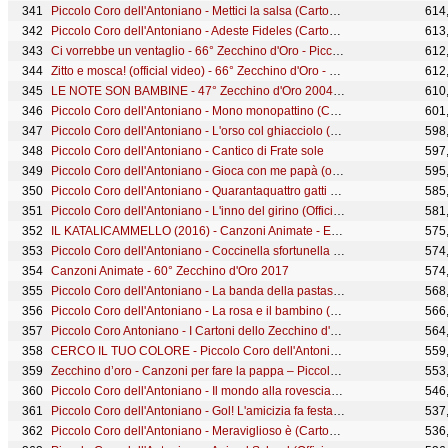
Piccolo Coro dell'Antoniano - Mettici la salsa (Cartoon)
614
Piccolo Coro dell'Antoniano - Adeste Fideles (Cartoon)
613
Ci vorrebbe un ventaglio - 66° Zecchino d'Oro - Piccolo Coro dell'Antoniano
612
Zitto e mosca! (official video) - 66° Zecchino d'Oro - Piccolo Coro dell'Antoniano
612
LE NOTE SON BAMBINE - 47° Zecchino d'Oro 2004 - Canzoni Animate
610
Piccolo Coro dell'Antoniano - Mono monopattino (Cartoon)
601
Piccolo Coro dell'Antoniano - L'orso col ghiacciolo (official video) - 65° Zecchino d'oro
598
Piccolo Coro dell'Antoniano - Cantico di Frate sole
597
Piccolo Coro dell'Antoniano - Gioca con me papà (official video) - 65° Zecchino d'oro
595
Piccolo Coro dell'Antoniano - Quarantaquattro gatti Baby Dance (Official Video)
585
Piccolo Coro dell'Antoniano - L'inno del girino (Official Video)
581
IL KATALICAMMELLO (2016) - Canzoni Animate - English Version
575
Piccolo Coro dell'Antoniano - Coccinella sfortunella (Official video - 67° Zecchino d'Oro)
574
Canzoni Animate - 60° Zecchino d'Oro 2017
574
Piccolo Coro dell'Antoniano - La banda della pastasciutta (Cartoon)
568
Piccolo Coro dell'Antoniano - La rosa e il bambino (Official Video)
566
Piccolo Coro Antoniano - I Cartoni dello Zecchino d'Oro - Volume 1
564
CERCO IL TUO COLORE - Piccolo Coro dell'Antoniano - Canzoni Animate
559
Zecchino d’oro - Canzoni per fare la pappa – Piccolo Coro dell’Antoniano
553
Piccolo Coro dell'Antoniano - Il mondo alla rovescia - 65° Zecchino d'oro
546
Piccolo Coro dell'Antoniano - Gol! L'amicizia fa festa (Official video - 67° Zecchino d'Oro)
537
Piccolo Coro dell'Antoniano - Meraviglioso è (Cartoon)
536