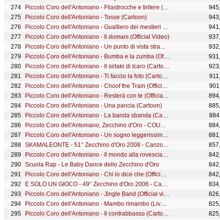
Piccolo Coro dell'Antoniano - Filastrocche e tiritere (Cartoon)
945
Piccolo Coro dell'Antoniano - Tosse (Cartoon)
943
Piccolo Coro dell'Antoniano - Gualtiero dei mestieri (Official Video)
941
Piccolo Coro dell'Antoniano - Il domani (Official Video)
937
Piccolo Coro dell'Antoniano - Un punto di vista strambo (Cartoon)
932
Piccolo Coro dell'Antoniano - Bumba e la zumba (Official Video)
931
Piccolo Coro dell'Antoniano - Il sirtaki di Icaro (Cartoon)
923
Piccolo Coro dell'Antoniano - Ti faccio la foto (Cartoon)
911
Piccolo Coro dell'Antoniano - Choof the Train (Official Video)
901
Piccolo Coro dell'Antoniano - Resterà con te (Official Video)
894
Piccolo Coro dell'Antoniano - Una pancia (Cartoon)
885
Piccolo Coro dell'Antoniano - La banda sbanda (Cartoon)
884
Piccolo Coro dell'Antoniano, Zecchino d'Oro - COUNTRYMAMMA
884
Piccolo Coro dell'Antoniano - Un sogno leggerissimo (Official Video)
881
SKAMALEONTE - 51° Zecchino d'Oro 2008 - Canzoni Animate
857
Piccolo Coro dell'Antoniano - Il mondo alla rovescia (official video) - 65° Zecchino d'oro
842
Scuola Rap - Le Baby Dance dello Zecchino d'Oro
842
Piccolo Coro dell'Antoniano - Chi lo dice che (Official Video)
842
È SOLO UN GIOCO - 49° Zecchino d'Oro 2006 - Canzoni Animate
834
Piccolo Coro dell'Antoniano - Jingle Band (Official video - 67° Zecchino d'Oro)
826
Piccolo Coro dell'Antoniano - Mambo rimambo (Live) - 65° Zecchino d'Oro
825
Piccolo Coro dell'Antoniano - Il contrabbasso (Cartoon)
825