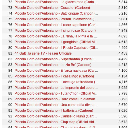
Piccolo Coro dell'Antoniano - La giacca rotta (Cartoon)
5,314
Piccolo Coro dell'Antoniano - Coccole! (Cartoon)
5,310
Piccolo Coro dell'Antoniano - Batti cinque (Cartoon) - 41° Zecchino d'Oro
5,216
Piccolo Coro dell'Antoniano - Prendi un'emozione (Cartoon)
5,081
Piccolo Coro dell'Antoniano - Il cane capellone (Cartoon)
4,866
Piccolo Coro dell'Antoniano - Il singhiozzo (Cartoon)
4,848
Piccolo Coro dell'Antoniano - La Nina, la Pinta e la Santa Maria (Cartoon)
4,693
Piccolo Coro dell'Antoniano - Il gonghista (Official Video)
4,513
Piccolo Coro dell'Antoniano - Il Riccio Capriccio (Official Video)
4,499
44 Gatti, la serie TV - Teaser Ufficiale
4,453
Piccolo Coro dell'Antoniano - Superbabbo (Official Video)
4,429
Piccolo Coro dell'Antoniano - Lo zio Be' (Cartoon)
4,218
Piccolo Coro dell'Antoniano - E l'arca navigava (Cartoon)
4,160
Piccolo Coro dell'Antoniano - Il casalingo (Cartoon)
4,134
Piccolo Coro dell'Antoniano - L'acciuga raffreddata (official video) - 65° Zecchino d'oro
4,116
Piccolo Coro dell'Antoniano - Le impronte del cuore (Cartoon)
3,925
Piccolo Coro dell'Antoniano - Tutanc'mon (Official Video)
3,798
Piccolo Coro dell'Antoniano - Raro come un diamante (Cartoon)
3,793
Piccolo Coro dell'Antoniano - Una commedia divina (Cartoon)
3,670
Piccolo Coro dell'Antoniano - Il batterista (Cartoon)
3,626
Piccolo Coro dell'Antoniano - L'anisello Nunù (Cartoon)
3,590
Piccolo Coro dell'Antoniano - Clap clap (Official Video)
3,573
Piccolo Coro dell'Antoniano - Ci vuole pazienza (official video) - 65° Zecchino d'oro
3,505