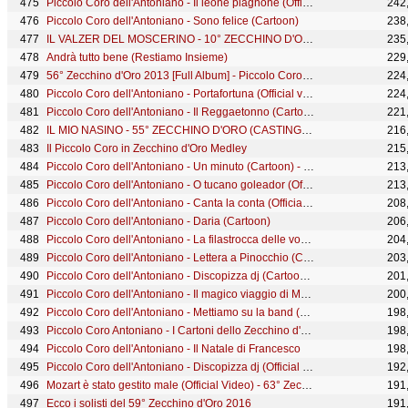
Piccolo Coro dell'Antoniano - Il leone piagnone (Official video - 67° Zecchino d'Oro)
242
Piccolo Coro dell'Antoniano - Sono felice (Cartoon)
238
IL VALZER DEL MOSCERINO - 10° ZECCHINO D'ORO (CASTING TOUR VERSION)
235
Andrà tutto bene (Restiamo Insieme)
229
56° Zecchino d'Oro 2013 [Full Album] - Piccolo Coro dell'Antoniano
224
Piccolo Coro dell'Antoniano - Portafortuna (Official video - 68° Zecchino d'Oro)
224
Piccolo Coro dell'Antoniano - Il Reggaetonno (Cartoon)
221
IL MIO NASINO - 55° ZECCHINO D'ORO (CASTING TOUR VERSION)
216
Il Piccolo Coro in Zecchino d'Oro Medley
215
Piccolo Coro dell'Antoniano - Un minuto (Cartoon) - 63° Zecchino d'Oro
213
Piccolo Coro dell'Antoniano - O tucano goleador (Official Video)
213
Piccolo Coro dell'Antoniano - Canta la conta (Official video - 68° Zecchino d'Oro)
208
Piccolo Coro dell'Antoniano - Daria (Cartoon)
206
Piccolo Coro dell'Antoniano - La filastrocca delle vocali (Cartoon)
204
Piccolo Coro dell'Antoniano - Lettera a Pinocchio (Cartoon)
203
Piccolo Coro dell'Antoniano - Discopizza dj (Cartoon) - 63° Zecchino d'Oro
201
Piccolo Coro dell'Antoniano - Il magico viaggio di Marco Polo (Official video - 67° Zecchino d'Oro)
200
Piccolo Coro dell'Antoniano - Mettiamo su la band (Live) - 65° Zecchino d'Oro
198
Piccolo Coro Antoniano - I Cartoni dello Zecchino d'Oro - Volume 9
198
Piccolo Coro dell'Antoniano - Il Natale di Francesco
198
Piccolo Coro dell'Antoniano - Discopizza dj (Official Video) - 63° Zecchino d'Oro
192
Mozart è stato gestito male (Official Video) - 63° Zecchino d'Oro
191
Ecco i solisti del 59° Zecchino d'Oro 2016
191