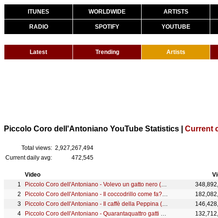
ITUNES
WORLDWIDE
ARTISTS
RADIO
SPOTIFY
YOUTUBE
Latest
Trending
Artists
Piccolo Coro dell'Antoniano YouTube Statistics |
Current 
Total views:
2,927,267,494
Current daily avg:
472,545
Video
V
Piccolo Coro dell'Antoniano - Volevo un gatto nero (cartoon) - 11° Zecchino d'Oro
348,892
Piccolo Coro dell'Antoniano - Il coccodrillo come fa? (cartoon) - 36° Zecchino d'Oro
182,082
Piccolo Coro dell'Antoniano - Il caffè della Peppina (Cartoon) - 13° Zecchino d'Oro
146,428
Piccolo Coro dell'Antoniano - Quarantaquattro gatti (Cartoon)
132,712