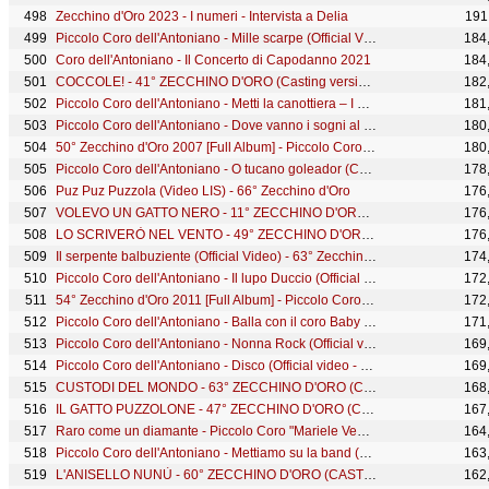
Zecchino d'Oro 2023 - I numeri - Intervista a Delia
191
Piccolo Coro dell'Antoniano - Mille scarpe (Official Video) - 63° Zecchino d'Oro
184
Coro dell'Antoniano - Il Concerto di Capodanno 2021
184
COCCOLE! - 41° ZECCHINO D'ORO (Casting version)
182
Piccolo Coro dell'Antoniano - Metti la canottiera – I grandi classici dello Zecchino d’Oro
181
Piccolo Coro dell'Antoniano - Dove vanno i sogni al mattino (Cartoon)
180
50° Zecchino d'Oro 2007 [Full Album] - Piccolo Coro Antoniano
180
Piccolo Coro dell'Antoniano - O tucano goleador (Cartoon)
178
Puz Puz Puzzola (Video LIS) - 66° Zecchino d'Oro
176
VOLEVO UN GATTO NERO - 11° ZECCHINO D'ORO (CASTING TOUR 2020 VERSION)
176
LO SCRIVERÒ NEL VENTO - 49° ZECCHINO D'ORO (CASTING TOUR 2020 VERSION)
176
Il serpente balbuziente (Official Video) - 63° Zecchino d'Oro
174
Piccolo Coro dell'Antoniano - Il lupo Duccio (Official video - 68° Zecchino d'Oro)
172
54° Zecchino d'Oro 2011 [Full Album] - Piccolo Coro dell'Antoniano
172
Piccolo Coro dell'Antoniano - Balla con il coro Baby Dance (Official Video)
171
Piccolo Coro dell'Antoniano - Nonna Rock (Official video - 67° Zecchino d'Oro)
169
Piccolo Coro dell'Antoniano - Disco (Official video - 68° Zecchino d'Oro)
169
CUSTODI DEL MONDO - 63° ZECCHINO D'ORO (CASTING TOUR VERSION)
168
IL GATTO PUZZOLONE - 47° ZECCHINO D'ORO (CASTING TOUR VERSION)
167
Raro come un diamante - Piccolo Coro "Mariele Ventre" diretto da Sabrina Simoni
164
Piccolo Coro dell'Antoniano - Mettiamo su la band (cartoon) - 65° Zecchino d'oro
163
L'ANISELLO NUNÙ - 60° ZECCHINO D'ORO (CASTING VERSION)
162