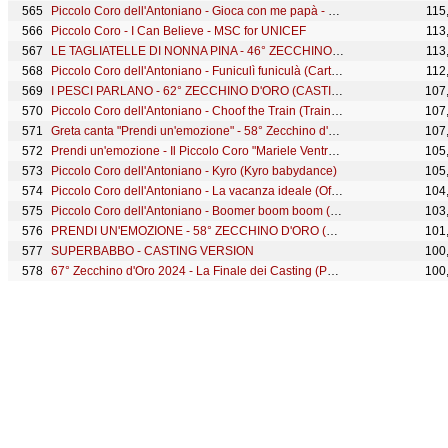
Piccolo Coro dell'Antoniano - Gioca con me papà - 65° Zecchino d'oro
115
Piccolo Coro - I Can Believe - MSC for UNICEF
113
LE TAGLIATELLE DI NONNA PINA - 46° ZECCHINO D'ORO (CASTING TOUR VERSION)
113
Piccolo Coro dell'Antoniano - Funiculì funiculà (Cartoon)
112
I PESCI PARLANO - 62° ZECCHINO D'ORO (CASTING TOUR VERSION)
107
Piccolo Coro dell'Antoniano - Choof the Train (Train baby dance)
107
Greta canta "Prendi un'emozione" - 58° Zecchino d'Oro 2015
107
Prendi un'emozione - Il Piccolo Coro "Mariele Ventre" dell'Antoniano di Bologna
105
Piccolo Coro dell'Antoniano - Kyro (Kyro babydance)
105
Piccolo Coro dell'Antoniano - La vacanza ideale (Official Video) - 63° Zecchino d'Oro
104
Piccolo Coro dell'Antoniano - Boomer boom boom (Live - 68° Zecchino d'Oro)
103
PRENDI UN'EMOZIONE - 58° ZECCHINO D'ORO (CASTING TOUR 2020 VERSION)
101
SUPERBABBO - CASTING VERSION
100
67° Zecchino d'Oro 2024 - La Finale dei Casting (Puntata 1)
100