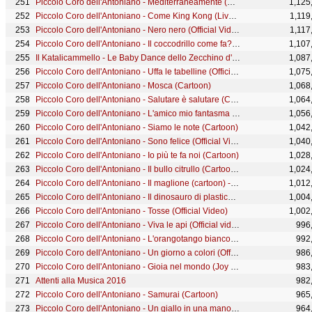
Piccolo Coro dell'Antoniano - Mediterraneamente (Cartoon)
1,125
Piccolo Coro dell'Antoniano - Come King Kong (Live) - 65° Zecchino d'Oro
1,119
Piccolo Coro dell'Antoniano - Nero nero (Official Video)
1,117
Piccolo Coro dell'Antoniano - Il coccodrillo come fa? (Official video)
1,107
Il Katalicammello - Le Baby Dance dello Zecchino d'Oro
1,087
Piccolo Coro dell'Antoniano - Uffa le tabelline (Official video - 68° Zecchino d'Oro)
1,075
Piccolo Coro dell'Antoniano - Mosca (Cartoon)
1,068
Piccolo Coro dell'Antoniano - Salutare è salutare (Cartoon) - 63° Zecchino d'Oro
1,064
Piccolo Coro dell'Antoniano - L'amico mio fantasma (Cartoon)
1,056
Piccolo Coro dell'Antoniano - Siamo le note (Cartoon)
1,042
Piccolo Coro dell'Antoniano - Sono felice (Official Video)
1,040
Piccolo Coro dell'Antoniano - Io più te fa noi (Cartoon)
1,028
Piccolo Coro dell'Antoniano - Il bullo citrullo (Cartoon) - 50° Zecchino d'Oro
1,024
Piccolo Coro dell'Antoniano - Il maglione (cartoon) - 65° Zecchino d'oro
1,012
Piccolo Coro dell'Antoniano - Il dinosauro di plastica (Official Video)
1,004
Piccolo Coro dell'Antoniano - Tosse (Official Video)
1,002
Piccolo Coro dell'Antoniano - Viva le api (Official video - 68° Zecchino d'Oro)
996
Piccolo Coro dell'Antoniano - L'orangotango bianco (Official Video)
992
Piccolo Coro dell'Antoniano - Un giorno a colori (Official Video)
986
Piccolo Coro dell'Antoniano - Gioia nel mondo (Joy to the World) (Cartoon)
983
Attenti alla Musica 2016
982
Piccolo Coro dell'Antoniano - Samurai (Cartoon)
965
Piccolo Coro dell'Antoniano - Un giallo in una mano (Cartoon)
964