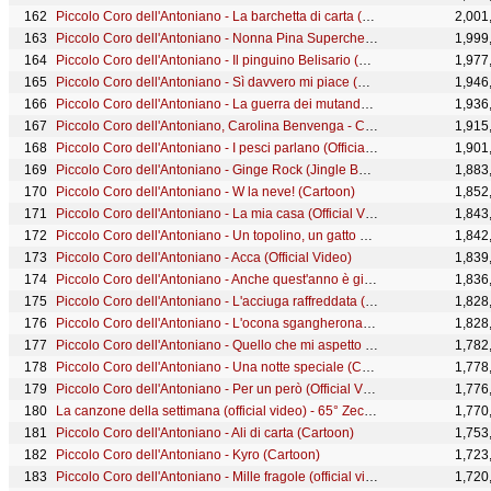
Piccolo Coro dell'Antoniano - La barchetta di carta (Cartoon)
2,001
Piccolo Coro dell'Antoniano - Nonna Pina Superchef Baby Dance (Official Video)
1,999
Piccolo Coro dell'Antoniano - Il pinguino Belisario (Cartoon)
1,977
Piccolo Coro dell'Antoniano - Sì davvero mi piace (Cartoon)
1,946
Piccolo Coro dell'Antoniano - La guerra dei mutandoni (Cartoon)
1,936
Piccolo Coro dell'Antoniano, Carolina Benvenga - Carnevale siamo noi
1,915
Piccolo Coro dell'Antoniano - I pesci parlano (Official Video)
1,901
Piccolo Coro dell'Antoniano - Ginge Rock (Jingle Bell Rock) (Cartoon)
1,883
Piccolo Coro dell'Antoniano - W la neve! (Cartoon)
1,852
Piccolo Coro dell'Antoniano - La mia casa (Official Video)
1,843
Piccolo Coro dell'Antoniano - Un topolino, un gatto e... un grande papà (Cartoon)
1,842
Piccolo Coro dell'Antoniano - Acca (Official Video)
1,839
Piccolo Coro dell'Antoniano - Anche quest'anno è già Natale (Cartoon)
1,836
Piccolo Coro dell'Antoniano - L'acciuga raffreddata (Live) - 65° Zecchino d'Oro
1,828
Piccolo Coro dell'Antoniano - L'ocona sgangherona (Cartoon)
1,828
Piccolo Coro dell'Antoniano - Quello che mi aspetto da te (Cartoon)
1,782
Piccolo Coro dell'Antoniano - Una notte speciale (Cartoon)
1,778
Piccolo Coro dell'Antoniano - Per un però (Official Video)
1,776
La canzone della settimana (official video) - 65° Zecchino d'oro
1,770
Piccolo Coro dell'Antoniano - Ali di carta (Cartoon)
1,753
Piccolo Coro dell'Antoniano - Kyro (Cartoon)
1,723
Piccolo Coro dell'Antoniano - Mille fragole (official video) - 65° Zecchino d'oro
1,720