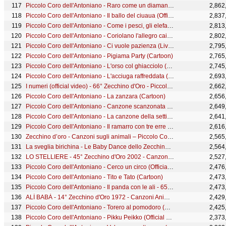
Piccolo Coro dell'Antoniano - Raro come un diamante (Official Video)
2,862
Piccolo Coro dell'Antoniano - Il ballo del ciuaua (Official Video)
2,837
Piccolo Coro dell'Antoniano - Come i pesci, gli elefanti e le tigri (Official Video)
2,813
Piccolo Coro dell'Antoniano - Coriolano l'allegro caimano (Cartoon)
2,802
Piccolo Coro dell'Antoniano - Ci vuole pazienza (Live) - 65° Zecchino d'Oro
2,795
Piccolo Coro dell'Antoniano - Pigiama Party (Cartoon)
2,765
Piccolo Coro dell'Antoniano - L'orso col ghiacciolo (cartoon) - 65° Zecchino d'oro
2,745
Piccolo Coro dell'Antoniano - L'acciuga raffreddata (cartoon) - 65° Zecchino d'oro
2,693
I numeri (official video) - 66° Zecchino d'Oro - Piccolo Coro dell'Antoniano
2,662
Piccolo Coro dell'Antoniano - La zanzara (Cartoon)
2,656
Piccolo Coro dell'Antoniano - Canzone scanzonata (Official Video)
2,649
Piccolo Coro dell'Antoniano - La canzone della settimana (Live) - 65° Zecchino d'Oro
2,641
Piccolo Coro dell'Antoniano - Il ramarro con tre erre (Cartoon)
2,616
Zecchino d’oro - Canzoni sugli animali – Piccolo Coro dell’Antoniano
2,565
La sveglia birichina - Le Baby Dance dello Zecchino d’Oro
2,564
LO STELLIERE - 45° Zecchino d'Oro 2002 - Canzoni Animate
2,527
Piccolo Coro dell'Antoniano - Cerco un circo (Official Video)
2,476
Piccolo Coro dell'Antoniano - Tito e Tato (Cartoon)
2,473
Piccolo Coro dell'Antoniano - Il panda con le ali - 65° Zecchino d'oro
2,473
ALÌ BABÀ - 14° Zecchino d'Oro 1972 - Canzoni Animate
2,429
Piccolo Coro dell'Antoniano - Torero al pomodoro (Cartoon)
2,425
Piccolo Coro dell'Antoniano - Pikku Peikko (Official Video)
2,373