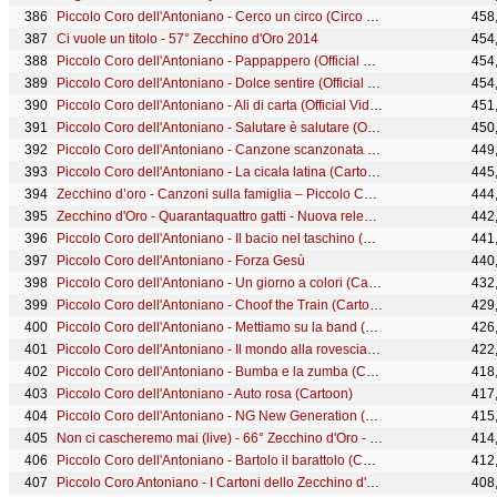
Piccolo Coro dell'Antoniano - Cerco un circo (Circo baby dance)
458
Ci vuole un titolo - 57° Zecchino d'Oro 2014
454
Piccolo Coro dell'Antoniano - Pappappero (Official Video) - 63° Zecchino d'Oro
454
Piccolo Coro dell'Antoniano - Dolce sentire (Official Video)
454
Piccolo Coro dell'Antoniano - Ali di carta (Official Video)
451
Piccolo Coro dell'Antoniano - Salutare è salutare (Official Video) - 63° Zecchino d'Oro
450
Piccolo Coro dell'Antoniano - Canzone scanzonata (Cartoon)
449
Piccolo Coro dell'Antoniano - La cicala latina (Cartoon)
445
Zecchino d’oro - Canzoni sulla famiglia – Piccolo Coro dell’Antoniano
444
Zecchino d'Oro - Quarantaquattro gatti - Nuova release 2015
442
Piccolo Coro dell'Antoniano - Il bacio nel taschino (Official video - 68° Zecchino d'Oro)
441
Piccolo Coro dell'Antoniano - Forza Gesù
440
Piccolo Coro dell'Antoniano - Un giorno a colori (Cartoon)
432
Piccolo Coro dell'Antoniano - Choof the Train (Cartoon)
429
Piccolo Coro dell'Antoniano - Mettiamo su la band (official video) - 65° Zecchino d'oro
426
Piccolo Coro dell'Antoniano - Il mondo alla rovescia (Live) - 65° Zecchino d'Oro
422
Piccolo Coro dell'Antoniano - Bumba e la zumba (Cartoon)
418
Piccolo Coro dell'Antoniano - Auto rosa (Cartoon)
417
Piccolo Coro dell'Antoniano - NG New Generation (Official Video)
415
Non ci cascheremo mai (live) - 66° Zecchino d'Oro - Piccolo Coro dell'Antoniano
414
Piccolo Coro dell'Antoniano - Bartolo il barattolo (Cartoon)
412
Piccolo Coro Antoniano - I Cartoni dello Zecchino d'Oro - Volume 5
408