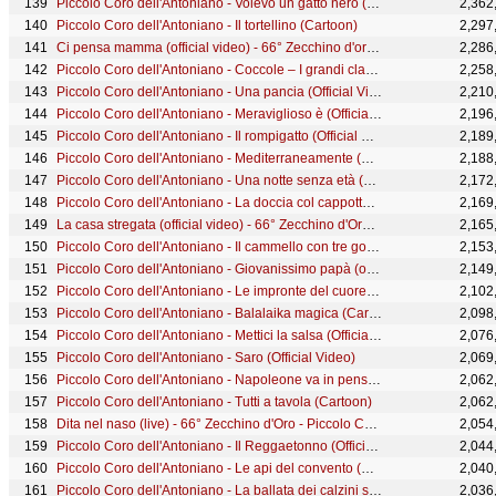
Piccolo Coro dell'Antoniano - Volevo un gatto nero (New Version)
2,362
Piccolo Coro dell'Antoniano - Il tortellino (Cartoon)
2,297
Ci pensa mamma (official video) - 66° Zecchino d'oro - Piccolo Coro dell'Antoniano
2,286
Piccolo Coro dell'Antoniano - Coccole – I grandi classici dello Zecchino d’Oro
2,258
Piccolo Coro dell'Antoniano - Una pancia (Official Video)
2,210
Piccolo Coro dell'Antoniano - Meraviglioso è (Official Video)
2,196
Piccolo Coro dell'Antoniano - Il rompigatto (Official Video)
2,189
Piccolo Coro dell'Antoniano - Mediterraneamente (Official Video)
2,188
Piccolo Coro dell'Antoniano - Una notte senza età (Cartoon)
2,172
Piccolo Coro dell'Antoniano - La doccia col cappotto (Cartoon)
2,169
La casa stregata (official video) - 66° Zecchino d'Oro - Piccolo Coro dell'Antoniano
2,165
Piccolo Coro dell'Antoniano - Il cammello con tre gobbe (Cartoon)
2,153
Piccolo Coro dell'Antoniano - Giovanissimo papà (official video) - 65° Zecchino d'oro
2,149
Piccolo Coro dell'Antoniano - Le impronte del cuore (Official Video)
2,102
Piccolo Coro dell'Antoniano - Balalaika magica (Cartoon)
2,098
Piccolo Coro dell'Antoniano - Mettici la salsa (Official Video)
2,076
Piccolo Coro dell'Antoniano - Saro (Official Video)
2,069
Piccolo Coro dell'Antoniano - Napoleone va in pensione (Cartoon)
2,062
Piccolo Coro dell'Antoniano - Tutti a tavola (Cartoon)
2,062
Dita nel naso (live) - 66° Zecchino d'Oro - Piccolo Coro dell'Antoniano
2,054
Piccolo Coro dell'Antoniano - Il Reggaetonno (Official Video)
2,044
Piccolo Coro dell'Antoniano - Le api del convento (Cartoon)
2,040
Piccolo Coro dell'Antoniano - La ballata dei calzini spaiati (Official Video)
2,036