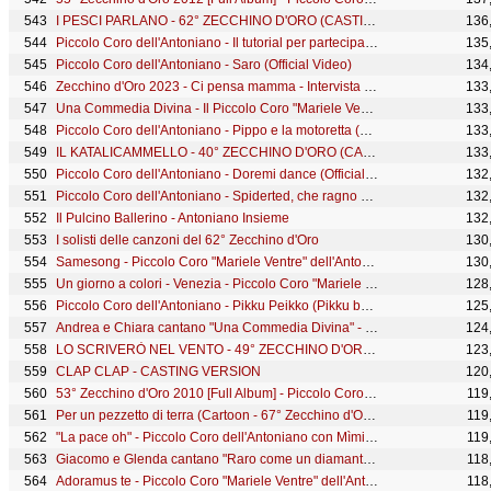
I PESCI PARLANO - 62° ZECCHINO D'ORO (CASTING TOUR 2020 VERSION)
136
Piccolo Coro dell'Antoniano - Il tutorial per partecipare al casting
135
Piccolo Coro dell'Antoniano - Saro (Official Video)
134
Zecchino d'Oro 2023 - Ci pensa mamma - Intervista a Greta
133
Una Commedia Divina - Il Piccolo Coro "Mariele Ventre" dell'Antoniano di Bologna
133
Piccolo Coro dell'Antoniano - Pippo e la motoretta (Cartoon) - 63° Zecchino d'Oro
133
IL KATALICAMMELLO - 40° ZECCHINO D'ORO (CASTING TOUR 2020 VERSION)
133
Piccolo Coro dell'Antoniano - Doremi dance (Official Video)
132
Piccolo Coro dell'Antoniano - Spiderted, che ragno stravagante (Cartoon)
132
Il Pulcino Ballerino - Antoniano Insieme
132
I solisti delle canzoni del 62° Zecchino d'Oro
130
Samesong - Piccolo Coro "Mariele Ventre" dell'Antoniano di Bologna
130
Un giorno a colori - Venezia - Piccolo Coro "Mariele Ventre" dell'Antoniano di Bologna
128
Piccolo Coro dell'Antoniano - Pikku Peikko (Pikku baby dance)
125
Andrea e Chiara cantano "Una Commedia Divina" - 58° Zecchino d'Oro 2015
124
LO SCRIVERÒ NEL VENTO - 49° ZECCHINO D'ORO (CASTING TOUR 2021 VERSION)
123
CLAP CLAP - CASTING VERSION
120
53° Zecchino d'Oro 2010 [Full Album] - Piccolo Coro dell'Antoniano
119
Per un pezzetto di terra (Cartoon - 67° Zecchino d'Oro)
119
"La pace oh" - Piccolo Coro dell'Antoniano con Mìmi e Nartico (La magia del Natale 2025)
119
Giacomo e Glenda cantano "Raro come un diamante" - 59° Zecchino d'Oro 2016
118
Adoramus te - Piccolo Coro "Mariele Ventre" dell'Antoniano e Coro "Fabio da Bologna"
118