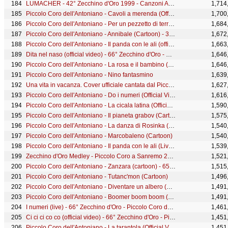
LUMACHER - 42° Zecchino d'Oro 1999 - Canzoni Animate
1,714
Piccolo Coro dell'Antoniano - Cavoli a merenda (Official Video)
1,700
Piccolo Coro dell'Antoniano - Per un pezzetto di terra (Official video - 67° Zecchino d'Oro)
1,684
Piccolo Coro dell'Antoniano - Annibale (Cartoon) - 30° Zecchino d'Oro
1,672
Piccolo Coro dell'Antoniano - Il panda con le ali (official video) - 65° Zecchino d'oro
1,663
Dita nel naso (official video) - 66° Zecchino d'Oro - Piccolo Coro dell'Antoniano
1,646
Piccolo Coro dell'Antoniano - La rosa e il bambino (Cartoon)
1,646
Piccolo Coro dell'Antoniano - Nino fantasmino
1,639
Una vita in vacanza. Cover ufficiale cantata dal Piccolo Coro "Mariele Ventre" dell'Antoniano
1,627
Piccolo Coro dell'Antoniano - Do i numeri (Official Video)
1,616
Piccolo Coro dell'Antoniano - La cicala latina (Official Video)
1,590
Piccolo Coro dell'Antoniano - Il pianeta grabov (Cartoon)
1,575
Piccolo Coro dell'Antoniano - La danza di Rosinka (Cartoon)
1,540
Piccolo Coro dell'Antoniano - Marcobaleno (Cartoon)
1,540
Piccolo Coro dell'Antoniano - Il panda con le ali (Live) - 65° Zecchino d'Oro
1,539
Zecchino d'Oro Medley - Piccolo Coro a Sanremo 2017
1,521
Piccolo Coro dell'Antoniano - Zanzara (cartoon) - 65° Zecchino d'oro
1,515
Piccolo Coro dell'Antoniano - Tutanc'mon (Cartoon)
1,496
Piccolo Coro dell'Antoniano - Diventare un albero (Official video - 67° Zecchino d'Oro)
1,491
Piccolo Coro dell'Antoniano - Boomer boom boom (Official video - 68° Zecchino d'Oro)
1,491
I numeri (live) - 66° Zecchino d'Oro - Piccolo Coro dell'Antoniano
1,461
Ci ci ci co co (official video) - 66° Zecchino d'Oro - Piccolo Coro dell'Antoniano
1,451
Piccolo Coro dell'Antoniano - La tarantola (Official Video)
1,451