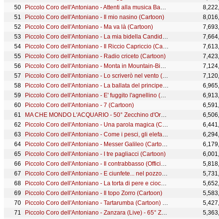
Piccolo Coro dell'Antoniano - Attenti alla musica Baby Dance (Official Video)
8,222
Piccolo Coro dell'Antoniano - Il mio nasino (Cartoon)
8,016
Piccolo Coro dell'Antoniano - Ma va là (Cartoon)
7,693
Piccolo Coro dell'Antoniano - La mia bidella Candida (cartoon) - 42° Zecchino d'Oro
7,664
Piccolo Coro dell'Antoniano - Il Riccio Capriccio (Cartoon)
7,613
Piccolo Coro dell'Antoniano - Radio criceto (Cartoon)
7,423
Piccolo Coro dell'Antoniano - Monta in Mountain-Bike (Cartoon) - 34° Zecchino d'Oro
7,124
Piccolo Coro dell'Antoniano - Lo scriverò nel vento (Cartoon) - 49° Zecchino d'Oro
7,120
Piccolo Coro dell'Antoniano - La ballata del principe azzurro (Cartoon)
6,965
Piccolo Coro dell'Antoniano - E' fuggito l'agnellino (Cartoon)
6,913
Piccolo Coro dell'Antoniano - 7 (Cartoon)
6,591
MA CHE MONDO L'ACQUARIO - 50° Zecchino d'Oro 2007 - Canzoni Animate
6,506
Piccolo Coro dell'Antoniano - Una parola magica (Cartoon)
6,441
Piccolo Coro dell'Antoniano - Come i pesci, gli elefanti e le tigri (Cartoon)
6,294
Piccolo Coro dell'Antoniano - Messer Galileo (Cartoon)
6,179
Piccolo Coro dell'Antoniano - I tre pagliacci (Cartoon)
6,001
Piccolo Coro dell'Antoniano - Il contrabbasso (Official Video)
5,818
Piccolo Coro dell'Antoniano - E ciunfete... nel pozzo (cartoon) - 9° Zecchino d'Oro
5,731
Piccolo Coro dell'Antoniano - La torta di pere e cioccolato (Cartoon)
5,652
Piccolo Coro dell'Antoniano - Il topo Zorro (Cartoon)
5,583
Piccolo Coro dell'Antoniano - Tartarumba (Cartoon) - 54° Zecchino d'Oro
5,427
Piccolo Coro dell'Antoniano - Zanzara (Live) - 65° Zecchino d'Oro
5,363