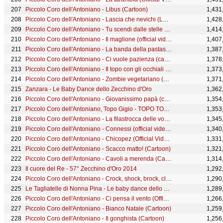
Piccolo Coro dell'Antoniano - Libus (Cartoon)
1,431
Piccolo Coro dell'Antoniano - Lascia che nevichi (Let It Snow) (Cartoon)
1,428
Piccolo Coro dell'Antoniano - Tu scendi dalle stelle (Cartoon)
1,414
Piccolo Coro dell'Antoniano - Il maglione (official video) - 65° Zecchino d'oro
1,407
Piccolo Coro dell'Antoniano - La banda della pastasciutta (Official Video)
1,387
Piccolo Coro dell'Antoniano - Ci vuole pazienza (cartoon) - 65° Zecchino d'oro
1,378
Piccolo Coro dell'Antoniano - Il topo con gli occhiali (Official Video)
1,373
Piccolo Coro dell'Antoniano - Zombie vegetariano (Cartoon)
1,371
Zanzara - Le Baby Dance dello Zecchino d'Oro
1,362
Piccolo Coro dell'Antoniano - Giovanissimo papà (cartoon) - 65° Zecchino d'oro
1,354
Piccolo Coro dell'Antoniano, Topo Gigio - TOPO TOP (Official video)
1,353
Piccolo Coro dell'Antoniano - La filastrocca delle vocali (Official Video)
1,345
Piccolo Coro dell'Antoniano - Connessi (official video) - 65° Zecchino d'oro
1,340
Piccolo Coro dell'Antoniano - Chicopez (Official Video)
1,331
Piccolo Coro dell'Antoniano - Scacco matto! (Cartoon)
1,321
Piccolo Coro dell'Antoniano - Cavoli a merenda (Cartoon)
1,314
Il cuore del Re - 57° Zecchino d'Oro 2014
1,292
Piccolo Coro dell'Antoniano - Crock, shock, brock, clock (Cartoon)
1,290
Le Tagliatelle di Nonna Pina - Le baby dance dello Zecchino d’Oro
1,289
Piccolo Coro dell'Antoniano - Ci pensa il vento (Official video - 68° Zecchino d'Oro)
1,266
Piccolo Coro dell'Antoniano - Bianco Natale (Cartoon)
1,259
Piccolo Coro dell'Antoniano - Il gonghista (Cartoon)
1,256