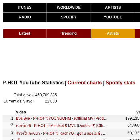
ITUNES
WORLDWIDE
ARTISTS
RADIO
SPOTIFY
YOUTUBE
Latest
Trending
Artists
P-HOT YouTube Statistics |
Current charts
|
Spotify stats
Total views:
460,709,385
Current daily avg:
22,850
Video
V
Bye Bye - P-HOT ft.YOUNGOHM - (Official MV) Prod.DeejayB
199,135
64,460
เบอร์มาดิ - P-HOT ft. Mindset & MVL (Double P) [Official MV] Prod.DeejayB
60,133
รำวงในดงชบา - P-HOT ft. RachYO , ปู่จ๋าน ลองไมค์ , F.HERO [ Official MV ]