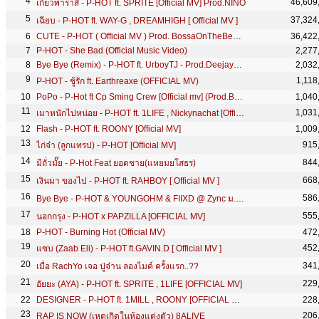
46,609
เกี้ยวพาราสี - P-HOT ft. SPRITE [Official MV] Prod.NINO
37,324
เฉียบ - P-HOT ft. WAY-G , DREAMHIGH [ Official MV ]
CUTE - P-HOT ( Official MV ) Prod. BossaOnTheBeat !!
36,422
P-HOT - She Bad (Official Music Video)
2,277
Bye Bye (Remix) - P-HOT ft. UrboyTJ - Prod.DeejayB [ Official lyric ]
2,032
1,118
P-HOT - ชู้รัก ft. Earthreaxe (OFFICIAL MV)
PoPo - P-Hot ft Cp Sming Crew [Official mv] (Prod.By Roony)
1,040
1,031
เมาหนักไปหน่อย - P-HOT ft. 1LIFE , Nickynachat [Official MV]
Flash - P-HOT ft. ROONY [Official MV]
1,009
915
ไก่จ๋า (ลูกแทรป) - P-HOT [Official MV]
844
มีถั่วมั๊ย - P-Hot Feat ยอดชาย(แหยมยโสธร)
668
เงินมา ของไป - P-HOT ft. RAHBOY [ Official MV ]
586
Bye Bye - P-HOT & YOUNGOHM & FIIXD @ Zync ม.รังสิต [Live]
555
นอกกรุง - P-HOT x PAPZILLA [OFFICIAL MV]
P-HOT - Burning Hot (Official MV)
472
452
แซบ (Zaab Eli) ​- P-HOT ft.GAVIN.D [ Official MV ]
341
เมื่อ RachYo เจอ ปู่จ๋าน ลองไมค์ ครั้งแรก..??
229
อัยยะ (AYA) - P-HOT ft. SPRITE , 1LIFE [OFFICIAL MV]
DESIGNER - P-HOT ft. 1MILL , ROONY [OFFICIAL MV]
228
206
RAP IS NOW (เหตุเกิดในห้องแต่งตัว) 8ALIVE