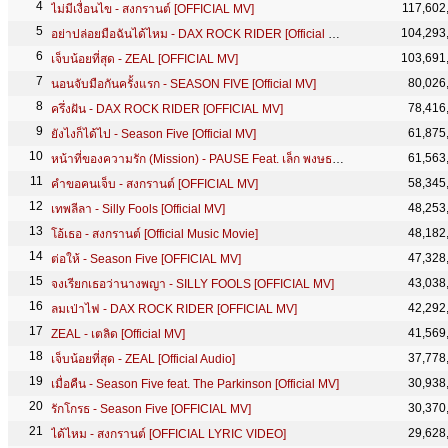
117,602
ไม่มีเงื่อนไข - สงกรานต์ [OFFICIAL MV]
104,293
อย่าปล่อยมือฉันได้ไหม - DAX ROCK RIDER [Official MV]
103,691
เจ็บน้อยที่สุด - ZEAL [OFFICIAL MV]
80,026
นอนจับมือกันครั้งแรก - SEASON FIVE [Official MV]
78,416
ครึ่งฝัน - DAX ROCK RIDER [OFFICIAL MV]
61,875
ยังไงก็ได้ไป - Season Five [Official MV]
61,563
หน้าที่ของความรัก (Mission) - PAUSE Feat. เล็ก พงษธร [OFFICIAL MV]
58,345
คำขอคนเจ็บ - สงกรานต์ [OFFICIAL MV]
48,253
เทพลีลา - Silly Fools [Official MV]
48,182
โอ้เธอ - สงกรานต์ [Official Music Movie]
47,328
ต่อให้ - Season Five [OFFICIAL MV]
43,038
จงเรียกเธอว่านางพญา - SILLY FOOLS [OFFICIAL MV]
42,292
ลมเป่าไฟ - DAX ROCK RIDER [OFFICIAL MV]
41,569
ZEAL - เตลิด [Official MV]
37,778
เจ็บน้อยที่สุด - ZEAL [Official Audio]
30,938
เมื่อคืน - Season Five feat. The Parkinson [Official MV]
30,370
รักโกรธ - Season Five [OFFICIAL MV]
29,628
ได้ไหม - สงกรานต์ [OFFICIAL LYRIC VIDEO]