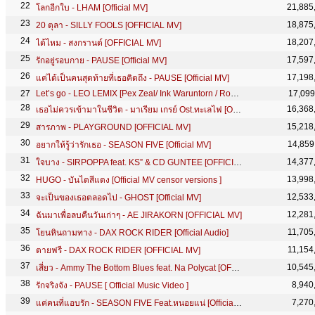
21,885
โลกอีกใบ - LHAM [Official MV]
18,875
20 ตุลา - SILLY FOOLS [OFFICIAL MV]
18,207
ได้ไหม - สงกรานต์ [OFFICIAL MV]
17,597
รักอยู่รอบกาย - PAUSE [Official MV]
17,198
แค่ได้เป็นคนสุดท้ายที่เธอคิดถึง - PAUSE [Official MV]
Let’s go - LEO LEMIX [Pex Zeal/ Ink Waruntorn / Room39 / Na Polycat/ MildVocalist/ Singto Numchok ]
17,099
16,368
เธอไม่ควรเข้ามาในชีวิต - มาเรียม เกรย์ Ost.ทะเลไฟ [Official Audio]
15,218
สารภาพ - PLAYGROUND [OFFICIAL MV]
14,859
อยากให้รู้ว่ารักเธอ - SEASON FIVE [Official MV]
14,377
ใจบาง - SIRPOPPA feat. KS” & CD GUNTEE [OFFICIAL MV]
13,998
HUGO - บันไดสีแดง [Official MV censor versions ]
12,533
จะเป็นของเธอตลอดไป - GHOST [Official MV]
12,281
ฉันมาเพื่อลบคืนวันเก่าๆ - AE JIRAKORN [OFFICIAL MV]
11,705
โยนหินถามทาง - DAX ROCK RIDER [Official Audio]
11,154
ตายฟรี - DAX ROCK RIDER [OFFICIAL MV]
10,545
เสี่ยว - Ammy The Bottom Blues feat. Na Polycat [OFFICIAL MV]
8,940
รักจริงจัง - PAUSE [ Official Music Video ]
7,270
แค่คนที่แอบรัก - SEASON FIVE Feat.หนอยแน่ [Official MV]