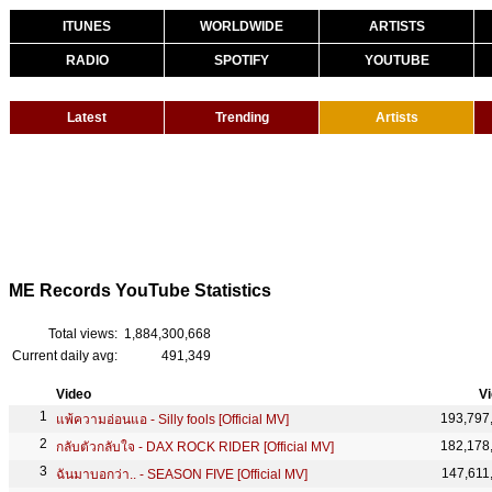
ITUNES
WORLDWIDE
ARTISTS
RADIO
SPOTIFY
YOUTUBE
Latest
Trending
Artists
ME Records YouTube Statistics
Total views:
1,884,300,668
Current daily avg:
491,349
Video
V
193,797
แพ้ความอ่อนแอ - Silly fools [Official MV]
182,178
กลับตัวกลับใจ - DAX ROCK RIDER [Official MV]
147,611
ฉันมาบอกว่า.. - SEASON FIVE [Official MV]