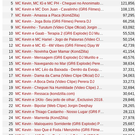
MC Kevin, MC IG e MC PH - Cheguei no Anonimato (GR6 Filmes) Perera DJ
121,856
MC Kevin e MC Don Juan - Cavalinho (GR6 Filmes) Djay W
108,135
MC Kevin - Amassa a Placa (KondZilla)
97,295
MC Kevin - Joga Bola (GR6 Filmes) Perera DJ
66,258
MC Kevinho - Turutum (Vídeo Clipe Oficial) Jorgin Deejhay
63,092
MC Kevin e Gaab - Terapia 2 (GR6 Explode) DJ Murillo e LTnoBeat
55,528
MC Kevin e MC Hariel - Jogo de Palavras (Video Clipe Oficial 2015)
50,154
MC Kevin e MC IG - 4M Vibes (GR6 Filmes) Djay W
42,739
MC Kevin - Novinha Quer Mamar (KondZilla)
41,154
MC Kevin - Mensagem (GR6 Explode) DJ Murillo e LTnoBeat
40,576
MC Kevin - Navegando no Mar (GR6 Explode) Perera DJ
38,634
MC Kevin e MC Léo da Baixada - Dentro da Evoque (Video Clipe) Jorgin Deejhay
37,331
MC Kevin - Dama da Cama (Vídeo Clipe Oficial) DJ R7
34,063
MC Kevin - A Boca Dela (Video Clipe) Perera DJ
33,273
MC Kevin - Cheguei Na Humildade (Video Clipe) Jorgin Deejhay
32,694
MC Kevin - Ressaca (kondzilla.com)
30,641
MC Kevin e 1Kilo -Seu jeito de olhar , Exclusivo 2018.
29,846
MC Kevin - Bipolar (Web Clipe) Jorgin Deejhay
28,265
MC Kevin e Thiago Castanho - Nosso Lugar (GR6 Filmes)
28,113
MC Kevin - Marrenta (KondZilla)
27,978
MC Kevin - Maloqueiro Sorridente (GR6 Explode) Perera DJ
25,687
MC Kevin - Isso Que é Foda / Menzinho (GR6 Filmes) DJ Nene
23,904