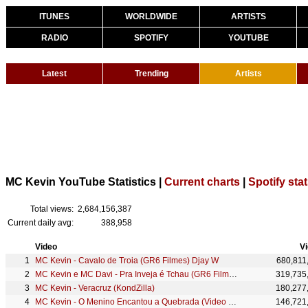
ITUNES
WORLDWIDE
ARTISTS
RADIO
SPOTIFY
YOUTUBE
Latest
Trending
Artists
MC Kevin YouTube Statistics |
Current charts
|
Spotify sta
Total views:
2,684,156,387
Current daily avg:
388,958
Video
V
MC Kevin - Cavalo de Troia (GR6 Filmes) Djay W
680,811
MC Kevin e MC Davi - Pra Inveja é Tchau (GR6 Filmes) Perera DJ
319,735
MC Kevin - Veracruz (KondZilla)
180,277
MC Kevin - O Menino Encantou a Quebrada (Video Clipe) DJ Nene MPC
146,721