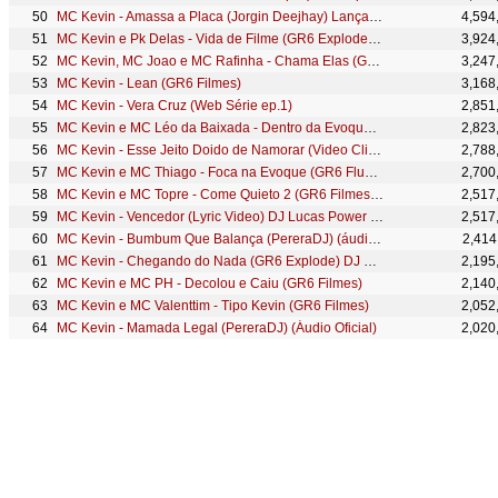
MC Kevin - Amassa a Placa (Jorgin Deejhay) Lançamento Oficial 2016
4,594
MC Kevin e Pk Delas - Vida de Filme (GR6 Explode) D-hit
3,924
MC Kevin, MC Joao e MC Rafinha - Chama Elas (GR6 Filmes) Perera DJ
3,247
MC Kevin - Lean (GR6 Filmes)
3,168
MC Kevin - Vera Cruz (Web Série ep.1)
2,851
MC Kevin e MC Léo da Baixada - Dentro da Evoque 2 (kondzilla.com)
2,823
MC Kevin - Esse Jeito Doido de Namorar (Video Clipe) Perera DJ
2,788
MC Kevin e MC Thiago - Foca na Evoque (GR6 Fluxos) DJ Pedro
2,700
MC Kevin e MC Topre - Come Quieto 2 (GR6 Filmes) DJ Marquinhos Sangue Bom
2,517
MC Kevin - Vencedor (Lyric Video) DJ Lucas Power Som
2,517
MC Kevin - Bumbum Que Balança (PereraDJ) (áudio Oficial)
2,414
MC Kevin - Chegando do Nada (GR6 Explode) DJ Pedro
2,195
MC Kevin e MC PH - Decolou e Caiu (GR6 Filmes)
2,140
MC Kevin e MC Valenttim - Tipo Kevin (GR6 Filmes)
2,052
MC Kevin - Mamada Legal (PereraDJ) (Áudio Oficial)
2,020