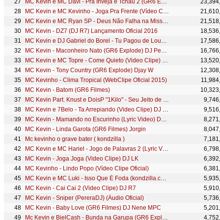
MC Kevin e MC Davi - Pra Inveja é Tchau 2 (GR6 Explode) Perera DJ
23,394
MC Kevin e MC Kevinho - Joga Pra Frente (Vídeo Clipe Oficial 2015)
21,610
MC Kevin e MC Ryan SP - Deus Não Falha na Missão (GR6 Explode) DJ Pedro
21,518
MC Kevin - DZ7 (DJ R7) Lançamento Oficial 2016
18,536
MC Kevin e DJ Gabriel do Borel - Tu Pagou de Louca (GR6 Explode)
17,586
MC Kevin - Maconheiro Nato (GR6 Explode) DJ Pedro
16,766
MC Kevin e MC Topre - Come Quieto (Video Clipe) DJ Marquinhos Sangue Bom
13,520
MC Kevin - Tony Country (GR6 Explode) Djay W
12,308
MC Kevinho - Clima Tropical (WebClipe Oficial 2015)
11,984
MC Kevin - Batom (GR6 Filmes)
10,323
MC Kevin Part. Knust e DoisP "1Kilo" - Seu Jeito de Olhar (Video Clipe)
9,746
MC Kevin e 7Belo - Ta Arrepiando (Video Clipe) DJ Nene MPC
9,516
MC Kevin - Mamando no Escurinho (Lyric Video) DJ R7
8,271
MC Kevin - Linda Garota (GR6 Filmes) Jorgin
8,047
Mc kevinho o grave bater ( kondzilla )
7,181
MC Kevin e MC Hariel - Jogo de Palavras 2 (Lyric Video) Jorgin Deejhay
6,798
MC Kevin - Joga Joga (Video Clipe) DJ LK
6,392
MC Kevinho - Lindo Popo (Vídeo Clipe Oficial)
6,381
MC Kevin e MC Luki - Isso Que É Foda (kondzilla.com)
5,935
MC Kevin - Cai Cai 2 (Video Clipe) DJ R7
5,910
MC Kevin - Sniper (PereraDJ) (Áudio Oficial)
5,736
MC Kevin - Baby Love (GR6 Filmes) DJ Nene MPC
5,201
Mc Kevin e BielCash - Bunda na Garupa (GR6 Explode) DJ Nene
4,752