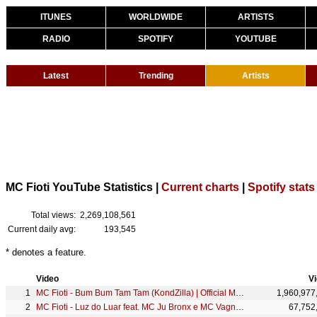
ITUNES
WORLDWIDE
ARTISTS
RADIO
SPOTIFY
YOUTUBE
Latest
Trending
Artists
MC Fioti YouTube Statistics |
Current charts
|
Spotify stats
Total views:
2,269,108,561
Current daily avg:
193,545
* denotes a feature.
Video
V
MC Fioti - Bum Bum Tam Tam (KondZilla) | Official Music Video
1,960,977
MC Fioti - Luz do Luar feat. MC Ju Bronx e MC Vagninho (kondzilla.com)
67,752