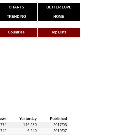
CHARTS
BETTER LOVE
TRENDING
HOME
Countries
Top Lists
iews
Yesterday
Published
,774
146,280
2017/03
,742
6,240
2019/07