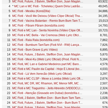
MC Fioti, Future, J Balvin, Stefflon Don, Juan Magán - Bum Bum Tam Tam
63,922
*
MC Lan e MC Fioti - Tcheleka | Quem Diria Ladrão (Web Lyric Oficial) Lifestyle ON
49,045
MC Fioti - Mexiku (KondZilla)
34,886
MC Fioti - Você Me Deixou (Vídeo Clipe Oficial) Thalees Produções
34,195
MC Fioti - Vacina Butantan - Remix Bum Bum Tam Tam (KondZilla)
15,013
MC Fioti - Pãram Pãram (kondzilla.com)
14,793
MC Fioti e MC Lan - Senta Novinha (Vídeo Clipe Oficial) Thalees Produções
10,723
MC Fioti e MC Bella - Vai Cremosa (Web Lyric Oficial) (Prod. Fioti NVI e DJ Perera)
8,781
MC Fioti - Rala Rala (kondzilla.com)
7,862
MC Fioti - Bumbum TamTam (Fioti NVI - RW) Lançamento 2017
7,826
MC Fioti - Bum Grave (Lyric Vídeo)
6,895
MC Fioti, Future, J Balvin, Stefflon Don, Juan Magán - Bum Bum Tam Tam (Official Video)
5,870
MC Fioti - Mexi-Ku (Web Lyric Oficial) (Prod. Fioti NVI e RF DJ)
5,164
MC Fioti, MC Lan e Gabriel Medeiros part MC Barone - Menina (kondzilla.com)
4,579
MC Fioti e MC Paulin da Capital - Hoje É Litoral (kondzilla.com)
4,033
MC Fioti - Lá Vem Xerecão (Web Lyric Oficial)
3,297
MC Fioti e MC CLSP - Mexe a Lomba (Web Lyric Oficial) (Prod. Fioti NVI)
2,674
MC Fioti, MC DR, MC Rhamon, MC Menor MR, MC Neguinho da BRC - A Favela Tá Lazer Demais (KondZilla)
2,507
MC Fioti e MC Tiaguinho - Jeito Atrevido (VIDEOCLIPE OFICIAL) Thalees Produções
2,324
MC Fioti - Atenção (Gravado em Dubai) (kondzilla.com)
2,238
MC Fioti, J Balvin, Stefflon Don - Bum Bum Tam Tam (David Guetta Remix)
1,028
MC Fioti, Future, J Balvin, Stefflon Don - Bum Bum Tam Tam (Jonas Blue Remix)
674
MC Fioti, Future, J Balvin, Stefflon Don, Juan Magán - Bum Bum Tam Tam (Jax Jones Remix)
579