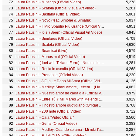
Laura Pausini - Mi tengo (Official Video)
5,278
Laura Pausini - Scatola (Official Visual Art Video)
5,261
Laura Pausini - Bastaba (Official Video)
5,061
Laura Pausini - Novo (feat. Simone & Simaria)
5,037
Laura Pausini - Il Mio Sbaglio Più Grande (Official Video)
4,951
Laura Pausini - Io sì (Seen) (Official Visual Art Video)
4,945
Laura Pausini - Similares (Official Video)
4,709
Laura Pausini - Scatola (Official Video)
4,630
Laura Pausini - Seamisai (Live)
4,579
Laura Pausini - Menos mal (Official Video)
4,519
Laura Pausini (duet with Tiziano Ferro) - Non me lo so spiegare (Official Video)
4,281
Laura Pausini - Resta in ascolto (Official Video)
4,268
Laura Pausini - Prendo te (Official Video)
4,220
Laura Pausini - A Ella Le Debo Mi Amor (Official Video)
4,126
Laura Pausini - Medley: Strani Amore, Lettera... (Live in Paris 05)
4,082
Laura Pausini - Nuestro amor de cada día (Official Video)
3,979
Laura Pausini - Entre Tù Y Mil Mares with Melendi (Official Video)
3,929
Laura Pausini - Il nostro amore quotidiano (Official Video)
3,768
Laura Pausini - 200 note (Official Video)
3,712
Laura Pausini - Caja "Video Oficial"
3,560
Laura Pausini - Gente (Official Video)
3,383
Laura Pausini - Medley: Cuando se ama - Mi rubi l'anima - ... (Live)
3,287
Laura Pausini - Fidati Di Me (Official Video)
3,190