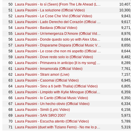
Laura Pausini - Io sì (Seen) [From The Life Ahead (La vita davanti a sé)] (Official Video)
10,407
Laura Pausini - La soluzione (Official Video)
10,300
Laura Pausini - Le Cose Che Vivi (Official Video)
9,843
Laura Pausini - Lado Derecho del Corazón (Official Video)
9,617
Laura Pausini - Bastava (Official Video)
9,271
Laura Pausini - Un'emergenza D'Amore (Official Video)
8,976
Laura Pausini - Donde quedo solo yo with Alex Ubago (Official Video)
8,684
Laura Pausini - Disparame Dispara (Official Music Video)
8,650
Laura Pausini - Le cose che non mi aspetto (Official Video)
8,644
Laura Pausini - Dove resto solo io (Official Video)
8,482
Laura Pausini - Primavera in anticipo [it is my song] feat. James Blunt (Official Video)
8,289
Laura Pausini - Innamorata (Official Video)
7,761
Laura Pausini - Strani amori (Live)
7,157
Laura Pausini - Casomai (Official Video)
6,945
Laura Pausini - Sino a ti (with Thalia) (Official Video)
6,805
Laura Pausini - Limpido with Kylie Minogue (Official Video)
6,359
Laura Pausini - Io Canto (Official Music Video)
6,350
Laura Pausini - Un hecho obvio (Official Video)
6,334
Laura Pausini - Simili (Lyric Video)
6,158
Laura Pausini - SAN SIRO 2007
5,973
Laura Pausini - Escucha atento (Official Video)
5,789
Laura Pausini (duet with Tiziano Ferro) - No me lo puedo explicar (Official Video)
5,319