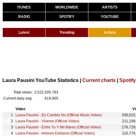
ITUNES
WORLDWIDE
ARTISTS
RADIO
SPOTIFY
YOUTUBE
Latest
Trending
Artists
Laura Pausini YouTube Statistics |
Current charts
|
Spotify
Total views:
2,522,505,783
Current daily avg:
619,905
Video
V
Laura Pausini - En Cambio No (Official Music Video)
330,015
Laura Pausini - Víveme (Official Video)
211,109
Laura Pausini - Entre Tu Y Mil Mares (Official Video)
176,729
Laura Pausini - Amores Extranos (Official Video)
110,774