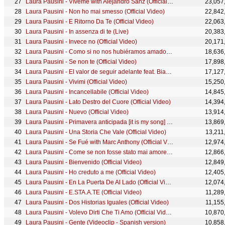
Laura Pausini - Vìveme with Alejandro Sanz (Official Video)
23,057
Laura Pausini - Non ho mai smesso (Official Video)
22,842
Laura Pausini - E Ritorno Da Te (Official Video)
22,063
Laura Pausini - In assenza di te (Live)
20,383
Laura Pausini - Invece no (Official Video)
20,171
Laura Pausini - Como si no nos hubiéramos amado (Official Video)
18,636
Laura Pausini - Se non te (Official Video)
17,898
Laura Pausini - El valor de seguir adelante feat. Biagio Antonacci (Official Video)
17,127
Laura Pausini - Vivimi (Official Video)
15,250
Laura Pausini - Incancellabile (Official Video)
14,845
Laura Pausini - Lato Destro del Cuore (Official Video)
14,394
Laura Pausini - Nuevo (Official Video)
13,914
Laura Pausini - Primavera anticipada [it is my song] feat. James Blunt (Official Video)
13,869
Laura Pausini - Una Storia Che Vale (Official Video)
13,211
Laura Pausini - Se Fué with Marc Anthony (Official Video)
12,974
Laura Pausini - Come se non fosse stato mai amore (Official Video)
12,866
Laura Pausini - Bienvenido (Official Video)
12,849
Laura Pausini - Ho creduto a me (Official Video)
12,405
Laura Pausini - En La Puerta De Al Lado (Official Video)
12,074
Laura Pausini - E.STA.A.TE (Official Video)
11,289
Laura Pausini - Dos Historias Iguales (Official Video)
11,155
Laura Pausini - Volevo Dirti Che Ti Amo (Official Video)
10,870
Laura Pausini - Gente (Videoclip - Spanish version)
10,858