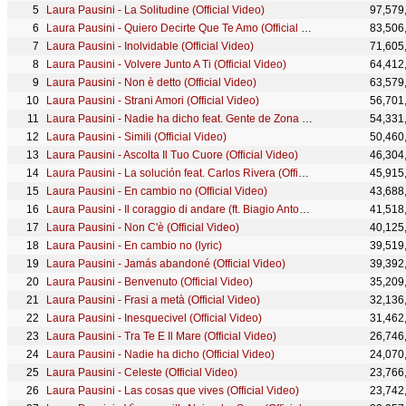
Laura Pausini - La Solitudine (Official Video)
97,579
Laura Pausini - Quiero Decirte Que Te Amo (Official Video)
83,506
Laura Pausini - Inolvidable (Official Video)
71,605
Laura Pausini - Volvere Junto A Ti (Official Video)
64,412
Laura Pausini - Non è detto (Official Video)
63,579
Laura Pausini - Strani Amori (Official Video)
56,701
Laura Pausini - Nadie ha dicho feat. Gente de Zona (Official Video)
54,331
Laura Pausini - Simili (Official Video)
50,460
Laura Pausini - Ascolta Il Tuo Cuore (Official Video)
46,304
Laura Pausini - La solución feat. Carlos Rivera (Official Video)
45,915
Laura Pausini - En cambio no (Official Video)
43,688
Laura Pausini - Il coraggio di andare (ft. Biagio Antonacci) [Official Video]
41,518
Laura Pausini - Non C'è (Official Video)
40,125
Laura Pausini - En cambio no (lyric)
39,519
Laura Pausini - Jamás abandoné (Official Video)
39,392
Laura Pausini - Benvenuto (Official Video)
35,209
Laura Pausini - Frasi a metà (Official Video)
32,136
Laura Pausini - Inesquecivel (Official Video)
31,462
Laura Pausini - Tra Te E Il Mare (Official Video)
26,746
Laura Pausini - Nadie ha dicho (Official Video)
24,070
Laura Pausini - Celeste (Official Video)
23,766
Laura Pausini - Las cosas que vives (Official Video)
23,742