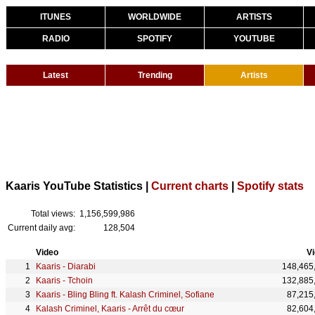
ITUNES
WORLDWIDE
ARTISTS
RADIO
SPOTIFY
YOUTUBE
Latest
Trending
Artists
Kaaris YouTube Statistics |
Current charts
|
Spotify stats
Total views:
1,156,599,986
Current daily avg:
128,504
Video
V
Kaaris - Diarabi
148,465
Kaaris - Tchoin
132,885
Kaaris - Bling Bling ft. Kalash Criminel, Sofiane
87,215
Kalash Criminel, Kaaris - Arrêt du cœur
82,604