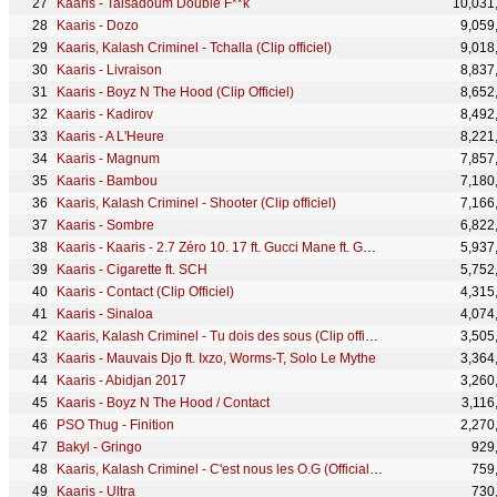
Kaaris - Talsadoum Double F**k
10,031
Kaaris - Dozo
9,059
Kaaris, Kalash Criminel - Tchalla (Clip officiel)
9,018
Kaaris - Livraison
8,837
Kaaris - Boyz N The Hood (Clip Officiel)
8,652
Kaaris - Kadirov
8,492
Kaaris - A L'Heure
8,221
Kaaris - Magnum
7,857
Kaaris - Bambou
7,180
Kaaris, Kalash Criminel - Shooter (Clip officiel)
7,166
Kaaris - Sombre
6,822
Kaaris - Kaaris - 2.7 Zéro 10. 17 ft. Gucci Mane ft. Gucci Mane
5,937
Kaaris - Cigarette ft. SCH
5,752
Kaaris - Contact (Clip Officiel)
4,315
Kaaris - Sinaloa
4,074
Kaaris, Kalash Criminel - Tu dois des sous (Clip officiel)
3,505
Kaaris - Mauvais Djo ft. Ixzo, Worms-T, Solo Le Mythe
3,364
Kaaris - Abidjan 2017
3,260
Kaaris - Boyz N The Hood / Contact
3,116
PSO Thug - Finition
2,270
Bakyl - Gringo
929
Kaaris, Kalash Criminel - C'est nous les O.G (Official Live Performance) | Vevo
759
Kaaris - Ultra
730