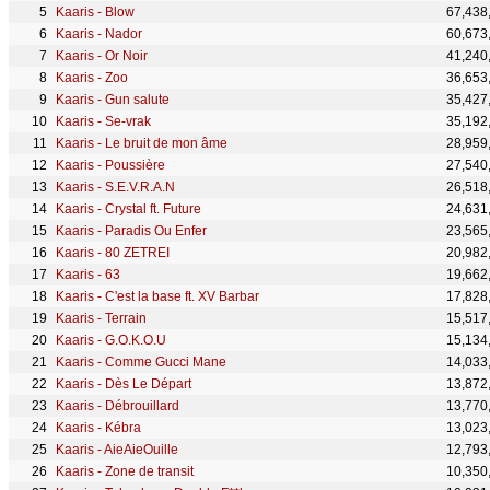
Kaaris - Blow
67,438
Kaaris - Nador
60,673
Kaaris - Or Noir
41,240
Kaaris - Zoo
36,653
Kaaris - Gun salute
35,427
Kaaris - Se-vrak
35,192
Kaaris - Le bruit de mon âme
28,959
Kaaris - Poussière
27,540
Kaaris - S.E.V.R.A.N
26,518
Kaaris - Crystal ft. Future
24,631
Kaaris - Paradis Ou Enfer
23,565
Kaaris - 80 ZETREI
20,982
Kaaris - 63
19,662
Kaaris - C'est la base ft. XV Barbar
17,828
Kaaris - Terrain
15,517
Kaaris - G.O.K.O.U
15,134
Kaaris - Comme Gucci Mane
14,033
Kaaris - Dès Le Départ
13,872
Kaaris - Débrouillard
13,770
Kaaris - Kébra
13,023
Kaaris - AieAieOuille
12,793
Kaaris - Zone de transit
10,350