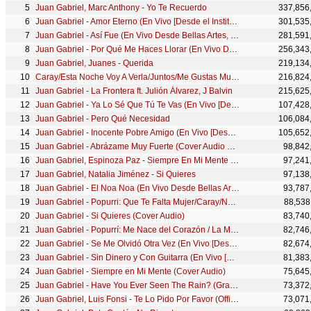
Juan Gabriel, Marc Anthony - Yo Te Recuerdo
337,856
Juan Gabriel - Amor Eterno (En Vivo [Desde el Instituto Nacional de Bellas Artes])
301,535
Juan Gabriel - Así Fue (En Vivo Desde Bellas Artes, México/ 2013) ft. Isabel Pantoja
281,591
Juan Gabriel - Por Qué Me Haces Llorar (En Vivo Desde Bellas Artes, México/ 2013)
256,343
Juan Gabriel, Juanes - Querida
219,134
Caray/Esta Noche Voy A Verla/Juntos/Me Gustas Mucho(En Vivo Desde Bellas Artes, México/2013/Medley)
216,824
Juan Gabriel - La Frontera ft. Julión Álvarez, J Balvin
215,625
Juan Gabriel - Ya Lo Sé Que Tú Te Vas (En Vivo [Desde el Instituto Nacional de Bellas Artes])
107,428
Juan Gabriel - Pero Qué Necesidad
106,084
Juan Gabriel - Inocente Pobre Amigo (En Vivo [Desde el Instituto Nacional de Bellas Artes])
105,652
Juan Gabriel - Abrázame Muy Fuerte (Cover Audio Video)
98,842
Juan Gabriel, Espinoza Paz - Siempre En Mi Mente (Official)
97,241
Juan Gabriel, Natalia Jiménez - Si Quieres
97,138
Juan Gabriel - El Noa Noa (En Vivo Desde Bellas Artes, México/ 2013)
93,787
Juan Gabriel - Popurri: Que Te Falta Mujer/Caray/No Le Vaya A Suceder/Caray
88,538
Juan Gabriel - Si Quieres (Cover Audio)
83,740
Juan Gabriel - Popurrí: Me Nace del Corazón / La Muerte del Palomo / Me Nace del Corazón
82,746
Juan Gabriel - Se Me Olvidó Otra Vez (En Vivo [Desde el Instituto Nacional de Bellas Artes])
82,674
Juan Gabriel - Sin Dinero y Con Guitarra (En Vivo [Desde el Instituto Nacional de Bellas Artes])
81,383
Juan Gabriel - Siempre en Mi Mente (Cover Audio)
75,645
Juan Gabriel - Have You Ever Seen The Rain? (Gracias al Sol)
73,372
Juan Gabriel, Luis Fonsi - Te Lo Pido Por Favor (Official)
73,071