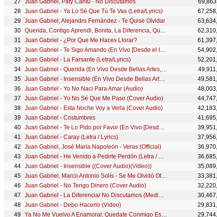
Juan Gabriel, Paty Cantú - No Discutamos
69,863
Juan Gabriel - Ya Lo Sé Que Tú Te Vas (Letra/Lyrics)
67,258
Juan Gabriel, Alejandro Fernández - Te Quise Olvidar
63,634
Querida, Contigo Aprendi, Bonita, La Diferencia, Querida, Que Te Pasa, Toda La Vida, Mueva...
62,310
Juan Gabriel - ¿Por Que Me Haces Llorar?
61,397
Juan Gabriel - Te Sigo Amando (En Vivo [Desde el Instituto Nacional de Bellas Artes])
54,902
Juan Gabriel - La Farsante (Letra/Lyrics)
52,201
Juan Gabriel - Querida (En Vivo Desde Bellas Artes, México/ 2013)
49,911
Juan Gabriel - Insensible (En Vivo Desde Bellas Artes, México/ 2013)
49,581
Juan Gabriel - Yo No Naci Para Amar (Audio)
48,003
Juan Gabriel - Yo No Sé Que Me Paso (Cover Audio)
44,747
Juan Gabriel - Esta Noche Voy a Verla (Cover Audio)
42,183
Juan Gabriel - Costumbres
41,695
Juan Gabriel - Te Lo Pido por Favor (En Vivo [Desde el Instituto Nacional de Bellas Artes])
39,951
Juan Gabriel - Caray (Letra / Lyrics)
37,956
Juan Gabriel, José María Napoleón - Veras (Official)
36,970
Juan Gabriel - He Venido a Pedirte Perdón (Letra / Lyrics)
36,685
Juan Gabriel - Insensible ((Cover Audio)(Video))
35,089
Juan Gabriel, Marco Antonio Solís - Se Me Olvidó Otra Vez
33,381
Juan Gabriel - No Tengo Dinero (Cover Audio)
32,220
Juan Gabriel - La Diferencia/ No Discutamos (Medley/En Vivo Desde Bellas Artes, México/ 2013)
30,467
Juan Gabriel - Debo Hacerlo (Video)
29,831
Ya No Me Vuelvo A Enamorar, Quedate Conmigo Esta Noche, Tenias Que Ser Tan Cruel: Popurri (Video)
29,744