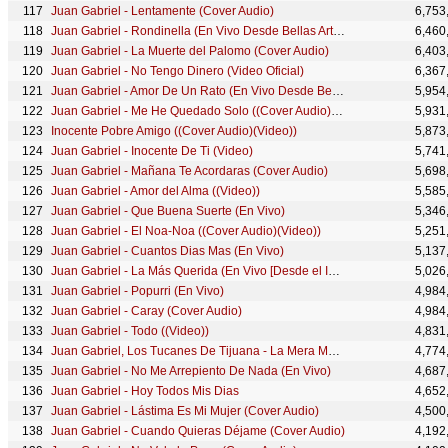
Juan Gabriel - Lentamente (Cover Audio)
6,753
Juan Gabriel - Rondinella (En Vivo Desde Bellas Artes, México/ 2013)
6,460
Juan Gabriel - La Muerte del Palomo (Cover Audio)
6,403
Juan Gabriel - No Tengo Dinero (Video Oficial)
6,367
Juan Gabriel - Amor De Un Rato (En Vivo Desde Bellas Artes, México/ 2013)
5,954
Juan Gabriel - Me He Quedado Solo ((Cover Audio)(Video))
5,931
Inocente Pobre Amigo ((Cover Audio)(Video))
5,873
Juan Gabriel - Inocente De Ti (Video)
5,741
Juan Gabriel - Mañana Te Acordaras (Cover Audio)
5,698
Juan Gabriel - Amor del Alma ((Video))
5,585
Juan Gabriel - Que Buena Suerte (En Vivo)
5,346
Juan Gabriel - El Noa-Noa ((Cover Audio)(Video))
5,251
Juan Gabriel - Cuantos Dias Mas (En Vivo)
5,137
Juan Gabriel - La Más Querida (En Vivo [Desde el Instituto Nacional de Bellas Artes])
5,026
Juan Gabriel - Popurri (En Vivo)
4,984
Juan Gabriel - Caray (Cover Audio)
4,984
Juan Gabriel - Todo ((Video))
4,831
Juan Gabriel, Los Tucanes De Tijuana - La Mera Mera (Tijuana, Baja California Norte) (Official)
4,774
Juan Gabriel - No Me Arrepiento De Nada (En Vivo)
4,687
Juan Gabriel - Hoy Todos Mis Dias
4,652
Juan Gabriel - Lástima Es Mi Mujer (Cover Audio)
4,500
Juan Gabriel - Cuando Quieras Déjame (Cover Audio)
4,192