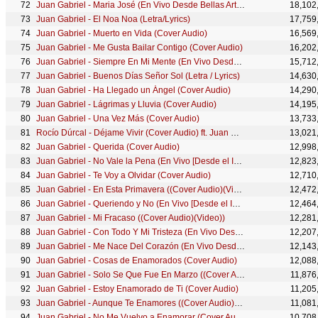
Juan Gabriel - Maria José (En Vivo Desde Bellas Artes, México/ 2013)
18,102
Juan Gabriel - El Noa Noa (Letra/Lyrics)
17,759
Juan Gabriel - Muerto en Vida (Cover Audio)
16,569
Juan Gabriel - Me Gusta Bailar Contigo (Cover Audio)
16,202
Juan Gabriel - Siempre En Mi Mente (En Vivo Desde Bellas Artes, México/ 2013)
15,712
Juan Gabriel - Buenos Días Señor Sol (Letra / Lyrics)
14,630
Juan Gabriel - Ha Llegado un Ángel (Cover Audio)
14,290
Juan Gabriel - Lágrimas y Lluvia (Cover Audio)
14,195
Juan Gabriel - Una Vez Más (Cover Audio)
13,733
Rocío Dúrcal - Déjame Vivir (Cover Audio) ft. Juan Gabriel
13,021
Juan Gabriel - Querida (Cover Audio)
12,998
Juan Gabriel - No Vale la Pena (En Vivo [Desde el Instituto Nacional de Bellas Artes])
12,823
Juan Gabriel - Te Voy a Olvidar (Cover Audio)
12,710
Juan Gabriel - En Esta Primavera ((Cover Audio)(Video))
12,472
Juan Gabriel - Queriendo y No (En Vivo [Desde el Instituto Nacional de Bellas Artes])
12,464
Juan Gabriel - Mi Fracaso ((Cover Audio)(Video))
12,281
Juan Gabriel - Con Todo Y Mi Tristeza (En Vivo Desde Bellas Artes, México/ 2013)
12,207
Juan Gabriel - Me Nace Del Corazón (En Vivo Desde Bellas Artes, México/ 2013)
12,143
Juan Gabriel - Cosas de Enamorados (Cover Audio)
12,088
Juan Gabriel - Solo Se Que Fue En Marzo ((Cover Audio)(Video))
11,876
Juan Gabriel - Estoy Enamorado de Ti (Cover Audio)
11,205
Juan Gabriel - Aunque Te Enamores ((Cover Audio)(Video))
11,081
Juan Gabriel - No Me Vuelvo a Enamorar (Cover Audio)
10,708