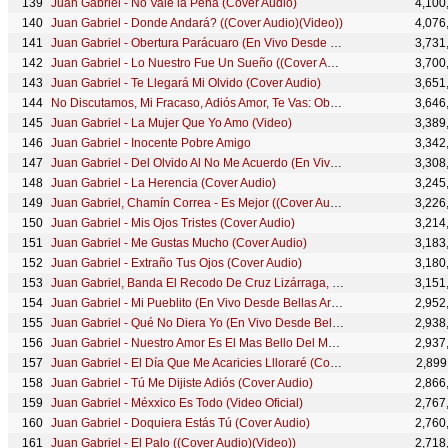
Juan Gabriel - No Vale la Pena (Cover Audio)
4,100
Juan Gabriel - Donde Andará? ((Cover Audio)(Video))
4,076
Juan Gabriel - Obertura Parácuaro (En Vivo Desde Bellas Artes, México/ 2013)
3,731
Juan Gabriel - Lo Nuestro Fue Un Sueño ((Cover Audio)(Video))
3,700
Juan Gabriel - Te Llegará Mi Olvido (Cover Audio)
3,651
No Discutamos, Mi Fracaso, Adiós Amor, Te Vas: Obertura (En Vivo [Desde el Instituto Nacio...
3,646
Juan Gabriel - La Mujer Que Yo Amo (Video)
3,389
Juan Gabriel - Inocente Pobre Amigo
3,342
Juan Gabriel - Del Olvido Al No Me Acuerdo (En Vivo Desde Bellas Artes, México/ 2013)
3,308
Juan Gabriel - La Herencia (Cover Audio)
3,245
Juan Gabriel, Chamín Correa - Es Mejor ((Cover Audio)(Video))
3,226
Juan Gabriel - Mis Ojos Tristes (Cover Audio)
3,214
Juan Gabriel - Me Gustas Mucho (Cover Audio)
3,183
Juan Gabriel - Extraño Tus Ojos (Cover Audio)
3,180
Juan Gabriel, Banda El Recodo De Cruz Lizárraga, La India - Ya
3,151
Juan Gabriel - Mi Pueblito (En Vivo Desde Bellas Artes, México/ 2013)
2,952
Juan Gabriel - Qué No Diera Yo (En Vivo Desde Bellas Artes, México/2013)
2,938
Juan Gabriel - Nuestro Amor Es El Mas Bello Del Mundo ((Cover Audio)(Video))
2,937
Juan Gabriel - El Día Que Me Acaricies Llloraré (Cover Audio)
2,899
Juan Gabriel - Tú Me Dijiste Adiós (Cover Audio)
2,866
Juan Gabriel - Méxxico Es Todo (Video Oficial)
2,767
Juan Gabriel - Doquiera Estás Tú (Cover Audio)
2,760
Juan Gabriel - El Palo ((Cover Audio)(Video))
2,718