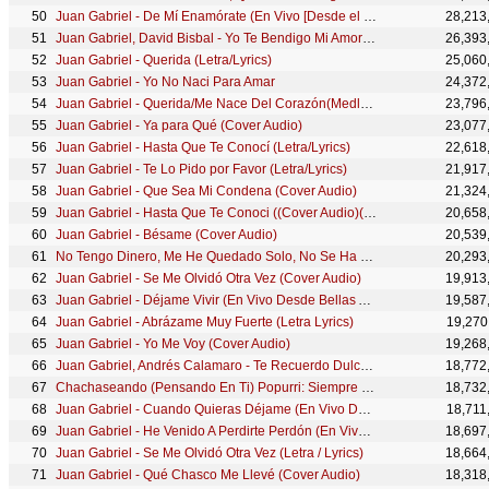
Juan Gabriel - De Mí Enamórate (En Vivo [Desde el Instituto Nacional de Bellas Artes])
28,213
Juan Gabriel, David Bisbal - Yo Te Bendigo Mi Amor (Official)
26,393
Juan Gabriel - Querida (Letra/Lyrics)
25,060
Juan Gabriel - Yo No Naci Para Amar
24,372
Juan Gabriel - Querida/Me Nace Del Corazón(Medley/En Vivo Desde Bellas Artes, México/ 2013)
23,796
Juan Gabriel - Ya para Qué (Cover Audio)
23,077
Juan Gabriel - Hasta Que Te Conocí (Letra/Lyrics)
22,618
Juan Gabriel - Te Lo Pido por Favor (Letra/Lyrics)
21,917
Juan Gabriel - Que Sea Mi Condena (Cover Audio)
21,324
Juan Gabriel - Hasta Que Te Conoci ((Cover Audio)(Video))
20,658
Juan Gabriel - Bésame (Cover Audio)
20,539
No Tengo Dinero, Me He Quedado Solo, No Se Ha Dado Cuenta, Buenos Dias Señor Sol (Popurri)
20,293
Juan Gabriel - Se Me Olvidó Otra Vez (Cover Audio)
19,913
Juan Gabriel - Déjame Vivir (En Vivo Desde Bellas Artes, México/ 2013)
19,587
Juan Gabriel - Abrázame Muy Fuerte (Letra Lyrics)
19,270
Juan Gabriel - Yo Me Voy (Cover Audio)
19,268
Juan Gabriel, Andrés Calamaro - Te Recuerdo Dulcemente
18,772
Chachaseando (Pensando En Ti) Popurri: Siempre En Mi Mente/Mentira/Nadie Es Como Tu/Par...
18,732
Juan Gabriel - Cuando Quieras Déjame (En Vivo Desde Bellas Artes, México/ 2013)
18,711
Juan Gabriel - He Venido A Perdirte Perdón (En Vivo Desde Bellas Artes, México/ 2013)
18,697
Juan Gabriel - Se Me Olvidó Otra Vez (Letra / Lyrics)
18,664
Juan Gabriel - Qué Chasco Me Llevé (Cover Audio)
18,318