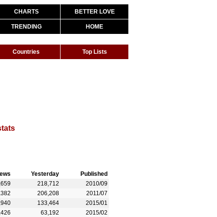
CHARTS
BETTER LOVE
TRENDING
HOME
Countries
Top Lists
stats
iews
Yesterday
Published
,659
218,712
2010/09
,382
206,208
2011/07
,940
133,464
2015/01
,426
63,192
2015/02