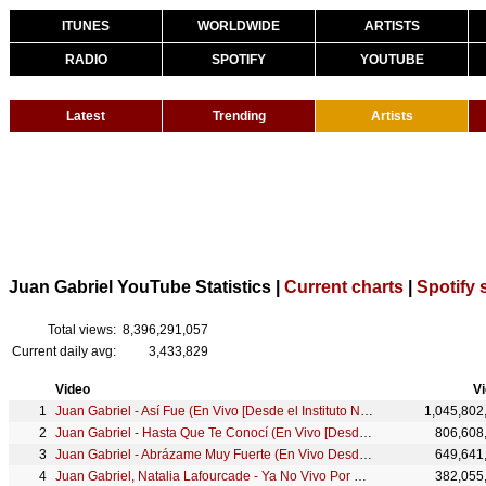
ITUNES
WORLDWIDE
ARTISTS
RADIO
SPOTIFY
YOUTUBE
Latest
Trending
Artists
Juan Gabriel YouTube Statistics |
Current charts
|
Spotify 
Total views:
8,396,291,057
Current daily avg:
3,433,829
Video
V
Juan Gabriel - Así Fue (En Vivo [Desde el Instituto Nacional de Bellas Artes])
1,045,802
Juan Gabriel - Hasta Que Te Conocí (En Vivo [Desde el Instituto Nacional de Bellas Artes])
806,608
Juan Gabriel - Abrázame Muy Fuerte (En Vivo Desde Bellas Artes, México/ 2013)
649,641
Juan Gabriel, Natalia Lafourcade - Ya No Vivo Por Vivir (Official)
382,055