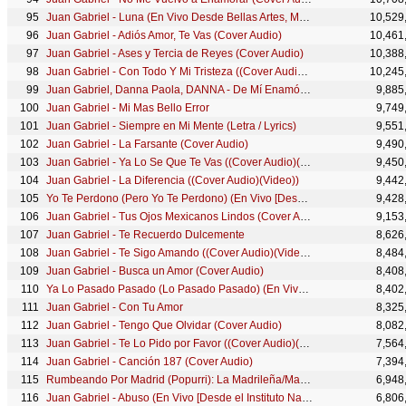
Juan Gabriel - Luna (En Vivo Desde Bellas Artes, México/ 2013)
10,529
Juan Gabriel - Adiós Amor, Te Vas (Cover Audio)
10,461
Juan Gabriel - Ases y Tercia de Reyes (Cover Audio)
10,388
Juan Gabriel - Con Todo Y Mi Tristeza ((Cover Audio)(Video))
10,245
Juan Gabriel, Danna Paola, DANNA - De Mí Enamórate (Official)
9,885
Juan Gabriel - Mi Mas Bello Error
9,749
Juan Gabriel - Siempre en Mi Mente (Letra / Lyrics)
9,551
Juan Gabriel - La Farsante (Cover Audio)
9,490
Juan Gabriel - Ya Lo Se Que Te Vas ((Cover Audio)(Video))
9,450
Juan Gabriel - La Diferencia ((Cover Audio)(Video))
9,442
Yo Te Perdono (Pero Yo Te Perdono) (En Vivo [Desde el Instituto Nacional de Bellas Artes])
9,428
Juan Gabriel - Tus Ojos Mexicanos Lindos (Cover Audio)
9,153
Juan Gabriel - Te Recuerdo Dulcemente
8,626
Juan Gabriel - Te Sigo Amando ((Cover Audio)(Video))
8,484
Juan Gabriel - Busca un Amor (Cover Audio)
8,408
Ya Lo Pasado Pasado (Lo Pasado Pasado) (En Vivo [Desde el Instituto Nacional de Bellas Artes])
8,402
Juan Gabriel - Con Tu Amor
8,325
Juan Gabriel - Tengo Que Olvidar (Cover Audio)
8,082
Juan Gabriel - Te Lo Pido por Favor ((Cover Audio)(Video))
7,564
Juan Gabriel - Canción 187 (Cover Audio)
7,394
Rumbeando Por Madrid (Popurri): La Madrileña/Maria Jose/Cuando Seas Mi Mujer/Canta, Viv...
6,948
Juan Gabriel - Abuso (En Vivo [Desde el Instituto Nacional de Bellas Artes])
6,806