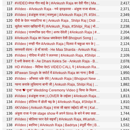
#VIDEO मंगल गीत माई के | #Ankush Raja का देवी गीत | Mangal Geet Mai Ke | Bhojpuri Navratri Song 2020
2,417
#Video - #Ankush Raja - नये ड्राइवरवा - अंकुश राजा बोलबम गीत - Naye Driverwa - Bhojpuri Bolbam Song
2,371
#Video | #अंकुश राजा | मजनुआ | #Ankush Raja | Ft. #Shilpi Raghwani | Bhojpuri Sad Song
2,349
दीदी के देवर नवछटिया बा | Ankush Raja , Shilpi Raj | Didi Ke Devar | Bhojpuri Holi Song
2,311
सुतेला भतार खरिहानी में | #Ankush_Raja, #Shilpi_Raj | भोजपुरी चईता | Bhojpuri Song 2021
2,238
#Video | पारम्परिक छठ गीत | अरघ देवेली | #Ankush Raja | #Astha Singh | Bhojpuri Chhath Song 2023
2,204
#Ankush Raja का New धमाकेदार देसी Bhojpuri Song | आँचरा के कोरवा धकेS - Anchara Ke Korwa Dhake
2,166
#Video | मगही गीत #Ankush Raja | दिलवा में चकुआ मार के | #Shilpi | #Anjali Bharti | Maghi Sad Song
2,124
सरस्वती वंदना - हे माँ शारदे - He Maa Sharda - Ankush Raja - Bhojpuri Sarswati Vandana
2,111
#Video | गोदिया में छोटे रे ललनवा | #Ankush Raja, #Shilpi Raj | नवरात्री गीत | Bhojpuri Devi Geet
2,109
ऐ धनी केकरा से - Ae Dhani Kekra Se - Ankush Raja - Bhojpuri Songs 2020 New
2,078
HD #Video - मिठिया देदS VIDEO CALL पे | #Ankush Raja | Bhojpuri Song 2020 New
2,004
#Pawan Singh के सपोर्ट में #Ankush Raja का गाना | कैंची निशान बाटे | #Karakaat Chunav Song 2024
1,950
#Video - आँचरवा धके रोवे | Ankush Raja | Bhojpuri New Song 2020 | Anchrwa Dhake Rowe
1,925
गवना कराके लुधियाना बानी जी | Ankush Raja, Shilpi Raj | Bhojpuri Hit Song 2021
1,882
"राजा 💝 पूजा" Wedding Ceremony Video || सिया के मिलन || Siya Ke Milan || #Ankush Raja Song
1,824
#Video | #अंकुश राजा | LOVER के लईका | #Ankush Raja, #Shilpi Raj | #Shilpi Raghwani | Bhojpuri Song
1,813
#Video | होलिया में डोली चढ़ के | #Ankush Raja, #Shilpi Raj | Bhojpuri Holi Song 2022
1,810
4KVideo | Ankush Raja | राजा जी बहरा जईबS की ना | Kalpana Patowary | Sapna Chauhan | Bhojpuri Song
1,792
अंकुश राजा ने एक stage show में अपने films के बारे में क्या कहा? Live show 2017
1,744
#Video | चोलिया फार देले सइयाँ | #Ankush Raja, #Karishma Kakkar | Bhojpuri Holi Song 2025
1,642
#Video | बदरिया | #Ankush Raja | Badriya | #पूर्वी गीत | Bhojpuri Purvi Song New
1,532