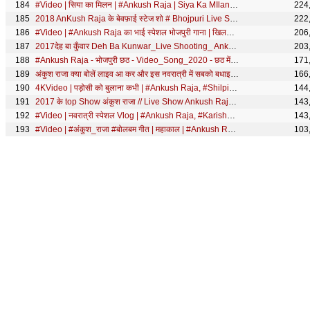
#Video | सिया का मिलन | #Ankush Raja | Siya Ka MIlan | Bhakti Bhajan 2026
224
2018 AnKush Raja के बेवफ़ाई स्टेज शो # Bhojpuri Live Show (Kolkatta)
222
#Video | #Ankush Raja का भाई स्पेशल भोजपुरी गाना | खिलल रहो नाम हमारा भाई के | Bhojpuri Song New
206
2017देह बा कुँवार Deh Ba Kunwar_Live Shooting_ Ankush Raja _Devra Palat jata _
203
#Ankush Raja - भोजपुरी छठ - Video_Song_2020 - छठ में अबकी आवs ऐ रजऊ - Bhojpuri Chhath Geet 2020 -
171
अंकुश राजा क्या बोलें लाइव आ कर और इस नवरात्री में सबको बधाइ दे रहे हैं ये देखीए।।
166
4KVideo | पड़ोसी को बुलाना कभी | #Ankush Raja, #Shilpi Raj | Ft. #Shruti Singh | Bhojpuri New Song
144
2017 के top Show अंकुश राजा // Live Show Ankush Raja //
143
#Video | नवरात्री स्पेशल Vlog | #Ankush Raja, #Karishma Kakkar | #Anuradha Yadav | Navratri Song
143
#Video | #अंकुश_राजा #बोलबम गीत | महाकाल | #Ankush Raja | Mahakaal | Bhojpuri Bolbam Song
103