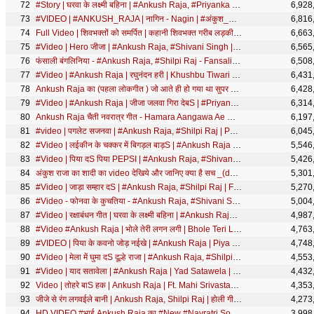
#Story | घरवा के लक्ष्मी बहिना | #Ankush Raja, #Priyanka SIngh | रक्षाबंधन गीत | Rakshabandhan Song
6,928
#VIDEO | #ANKUSH_RAJA | नागिन - Nagin | #अंकुश_राजा का सुपरहिट गाना | New #Viral Song 2020
6,816
Full Video | शिवभक्तों को समर्पित | कहानी शिवभक्त गरीब लड़की की | Ankush Raja | Shiv Gatha
6,663
#Video | Hero जीजा | #Ankush Raja, #Shivani Singh | Bhojpuri Holi Song 2026
6,565
फंसाली बंगलिनिया - #Ankush Raja, #Shilpi Raj - Fansali Bangliniya - Bhojpuri Hit Song 2021
6,508
#Video | #Ankush Raja | रघुनंदन हरी | Khushbu Tiwari KT | Ft. #Shilpi Raghwani | Bhojpuri Rap Song
6,431
Ankush Raja का (पहला लोकगीत ) जो आते ही हो गया था सुपर हिट्स
6,428
#Video | #Ankush Raja | जीजा जलवा गिरा देबS | #Priyanka Singh | Ft. #Shilpi Raghwani | Bolbam Song
6,314
Ankush Raja चैती नवरात्र गीत - Hamara Aangawa Ae Maiya - हमरा आँगवा ऐ मईया - Bhojpri Devi geet 2020
6,197
#video | पगलेट सजनवा | #Ankush Raja, #Shilpi Raj | Paglet Sajnwa | Bhojpuri Holi Song 2025
6,045
#Video | लईकीन के चक्कर में बिगड़ल बाड़S | #Ankush Raja | Ft. #Kajal Raghwani | Bhojpuri Hit Song
5,546
#Video | पिया दS पिया PEPSI | #Ankush Raja, #Shivani Singh | Piya Da Piya Pepsi | Bhojpuri Song
5,426
अंकुश राजा का शादी का video देखिये और जानिए क्या है सच _(dulha Sharabi)Ankush Raja Live Bhojpuri
5,301
#Video | जाड़ा सम्हार दS | #Ankush Raja, #Shilpi Raj | Ft. #Komal Singh | Bhojpuri Hit Song
5,270
#Video - फोनवा के कुचतिया - #Ankush Raja, #Shivani Singh - Phonwa Ke Kuchtiya - Bhojpuri Song New
5,004
#Video | रक्षाबंधन गीत | घरवा के लक्ष्मी बहिना | #Ankush Raja, #Priyanka SIngh | Rakshabandhan Song
4,987
#Video #Ankush Raja | भोले तेरी लगन लगी | Bhole Teri Lagan Lagi | BolBum 2016
4,763
#VIDEO | पिया के कवनो जोड़ नईखे | #Ankush Raja | Piya Ke Kawno Jod Naikhe | Bhojpuri Song 2020
4,748
#Video | मेला में घुमा दS दूल्हे राजा | #Ankush Raja, #Shilpi Raj | Bhojpuri Navratri Songs
4,553
#Video | याद सतावेला | #Ankush Raja | Yad Satawela | Ft. #Muskan | Bhojpuri Sad Song 2026
4,432
Video | तोहरे बाS हक | Ankush Raja | Ft. Mahi Srivastav | Tohre Ba Haq | New Bhojpuri Song
4,353
जीजे से रंग लगवईले बानी | Ankush Raja, Shilpi Raj | होली गीत | Bhojpuri Holi Song 2021
4,273
HD VIDEO #भाई Ankush Raja का #New #Navratri Song | जीजा नवमी में बनलS पापा | Bhojpuri Devi Geet 2018
3,998