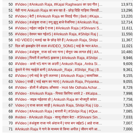
#Video | #Ankush Raja, #Kajal Raghwani का छठ गीत | बेटा दे दS ये माई | Bhojpuri Chhath Geet
13,973
येही गाना Ankush Raja का बज रहा है - छोड़ दिहि गाड़िया सिपाही जी - Bhojpuri Hit Devi Geet Song 2019
13,296
#Video | बेटी | #Ankush Raja का विदाई गीत | Beti | #Kajal Raghwani | Bhojpuri New Song
13,220
#Video | #अंकुश राजा | रुनू झूनू बाजे पैजनिया | #Ankush Raja | Ft. #Astha Singh | Bhojpuri Devi Geet
12,714
#Video | नईहर जाईब ऐ राजा | #Ankush Raja | #Shivani Singh | #Astha Singh | Bhojpuri Song New
11,611
#Video | देवघर चल गईलS | #Ankush Raja, #Shilpi Raj | #Shilpi Raghwani | Bhojpuri Bolbam Song 2024
11,550
HD VIDEO | मलाई खा के छोड़ देते हैं | Ankush Raja, Shilpi Raj | Bhojpuri Hit Song 2021
11,367
दिल को झकझोर देने वाला #VIDEO_SONG | भाई के प्यार #Ankush Raja | Bhai Ke Pyar | Bhojpuri Song 2022
11,021
#Video | #अंकुश_राजा दर्द भरा गाना | सेनूरा जब लागल होई | #Ankush Raja, #Shilpi | Bhojpuri Sad Song
10,480
#Video | पियरी में लागेलS झकास | #Ankush Raja, #Shilpi Raj | #Astha Singh | Bhojpuri Chhath Song
9,946
#Video - असो भS मान जा अउरी | Ankush Raja , Antra Singh का भोजपुरी कांवर गीत | Bhojpuri Bolbam Song
9,609
कुंवारे में गंगा नहईले बानी | #Ankush_Raja , #Shilpi_Raj | Bhojpuri Superhit Song 2021
9,361
#Video | एगो माई के दुगो ललनवा | #Ankush Raja | सामाजिक गीत | Bhojpuri Song 2026
9,155
Video | राखी ( भाई बहन का प्यार) | Ankush Raja, Priyanka Singh | Bhojpuri Rakshabandhan Song
9,055
#Video - होली में ओढलs आँचरवा - Holi Me Odhala Acharwa - Ankush Raja - Bhojpuri Holi Songs 2020 New
8,729
#Video - #Ankush Raja - पियवा किरिया धरावे 2 - #Kalpana - Ft. #Ritu Singh - Bhojpuri Hit Song
7,998
#Video - जाइब नईहरवा हो | Ankush Raja का भोजपुरी कांवर गीत | Bhojpuri Bolbam Song 2020
7,758
Video | ए राजा काला साड़ी | Ankush Raja, Shilpi Raj | Updated Biharan | Bhojpuri Hit Song
7,526
#Video | #Ankush Raja | बाराती में | #Shilpi Raj | #QueenShalinee | Barati Me | Bhojpuri Hit Song
7,085
#video - #Ankush Raja - सासु तोहार बेटा - #Shivani Singh - Ft. Queen Shalinee - Bhojpuri New Song
7,033
#Video | #अंकुश राजा नये अंदाज में | पापा बन जईहS ( आहे राजा ) | #Ankush Raja Song | Queen Shalinee
7,007
#Ankush Raja ने गाने के माध्यम से किया अपील | जीवन मांगे आयांश | दिल को झकझोर देने वाला गाना
7,000