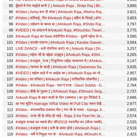
कुँवारे में गंगा नहईले बानी 2 | Ankush Raja , Shilpi Raj | Bhojpuri Song Hit 2021
3,890
#Video | Army बना दी भोला | #Ankush Raja, #Neha Raj | Ft. #Komal Singh | Bhojpuri Bolbam Song 2022
3,821
#Video | #विदाई_गीत #Ankush Raja | बहिन के विदाई | #Priyanka Singh | Bahin Ke Vidai | Bhojpuri Song
3,803
#Video | लईकन के चलल बा | #Ankush Raja, #Shilpi Raj | Ft. #Shilpi Raghwani | Bhojpuri Hit Song
3,797
#VIDEO | नए अंदाज में #Ankush Raja, #Khushbu Tiwari KT का #FUNNY_SONG | ए सर | Bhojpuri Song
3,775
#Ankush Raja का New #देवीगीत #Video - दुलरी मईया के मलिनिया - Bhojpuri Devi Geet 2019 New
3,580
#Video | कराके गावाना | #Ankush Raja | Karake Gawana | Ft. #Khushi Tiwari | Bhojpuri Song 2026
3,564
LIVE DANCE - धनी रोपनिया करS ना | Ankush Raja | Dhani Ropniya Kara Na | Bhojpuri Song 2020
3,257
#Video | मईया जी के चढ़ेला अड़हुल | #Ankush Raja, #Shilpi Raj | Ft Astha Singh | Bhojpuri Devi Geet
3,205
#Video | #अंकुश_राजा | टिकुलिया लईहा सासाराम से | #Ankush Raja, #Neha Raj | Bhojpuri Hit Song
3,147
#Video | गवनवा के साड़ी | #Ankush Raja | Gawanwa Saadi | Ft #Pallavi Giri | Bhojpuri Song 2023
3,035
#VIDEO | सईया छठो में ना आईबा का | #Ankush Raja का भोजपुरी छठ गीत | Bhojpuri Chhath Song 2020
2,957
#video | घर परिवार | #Ankush Raja | पारिवारिक लोकगीत | Ghar Pariwar | Bhojpuri Video Song 2024
2,938
#Video - #Ankush Raja - घात ऐ राजा - Gauri Subba - Ghaat Ae Raja - Bhojpuri New Hit Song
2,764
#Video | बीबी के गुलाम 2 | #Anksuh Raja, #Shivani Singh | Ft. #Queen Shalinee | Bhojpuri Hit Song
2,737
Ankush Raja के बहन शादी के दिन (जयमाल ) का पूरा विडियो देखे _ Ankush Raja Sister Marriage Full Video
2,686
आ गया शूटिंग marrage ViRal Video का Full Clip जरूर देखें Live shooting dulha sharabi
2,677
#Video - #पारम्परिक #कांवर गीत | गंगा जी से नतवा - Ganga Ji Se Natwa | #Ankush Raja | Bolbam Song
2,602
#Video - राजा जी के फील हो जाई - Raja Ji Ke Feel Ho Jayi - Ankush Raja - Bhojpuri Songs New
2,574
#अंकुश राजा# का सबसे हीट सौंग2018 नवरात्रि का (जीजा नवमीए में बनल पापा) के बारे में क्या बोलें।
2,520
#Video | #अंकुश राजा | धनी के कमर डोले | #Ankush Raja | Ft. #Shilpi Raghwani | Navratri Song
2,519
#Video - गर्मी में निबुआ गार के - #Ankush Raja, #Khushi Kakkar का गर्मी स्पेशल - #Bhojpuri Song
2,423