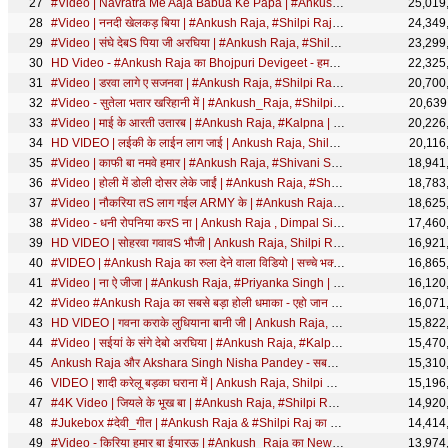
#Video | Navratra Me Aaja Babua Ke Papa | #Ankush Raja, #Shilpi Raj | Bhojpuri Navratri Songs
25,019
#Video | ननदी खेलकड़ बिया | #Ankush Raja, #Shilpi Raj | Nanadi Khelakad Biya | Bhojpuri Hit Song
24,349
#Video | संघे देबS पिया जी अरघिया | #Ankush Raja, #Shilpi Raj | #छठ गीत | Bhojpuri Chhath Song
23,299
HD Video - #Ankush Raja का Bhojpuri Devigeet - हमरा अंगनवा मईया - Humra Anganawa Maiya
22,325
#Video | डरवा लागे ए सजनवा | #Ankush Raja, #Shilpi Raj | #Jyoti Singh | Bhojpuri New Song
20,700
#Video - सुतेला भतार खरिहानी में | #Ankush_Raja, #Shilpi_Raj | #भोजपुरी_चईता | Bhojpuri Song 2021
20,639
#Video | माई के आरती उतारब | #Ankush Raja, #Kalpna | #देवी गीत | Bhojpuri Navratri Song
20,226
HD VIDEO | लईकी के लाईन लाग जाई | Ankush Raja, Shilpi Raj | Bhojpuri Hit Song 2021
20,116
#Video | काफी बा नमवे हमार | #Ankush Raja, #Shivani Singh | Kafi Ba Namave Hamar| Bhojpuri Song
18,941
#Video | होली में डोली दोसर लेके जाईं | #Ankush Raja, #Shilpi Raj | Bhojpuri Holi Song 2022
18,783
#Video | नौकरिया तS लाग गईल ARMY के | #Ankush Raja, #Shivani Singh | #Shilpi R | Bhojpuri Hit Song
18,625
#Video - धनी रोपनिया करS ना | Ankush Raja , Dimpal Singh | Dhani Ropniya Kara Na | Bhojpuri Song
17,460
HD VIDEO | सोहरवा गवावS भौजी | Ankush Raja, Shilpi Raj | शिव जी को समर्पित सोहर गीत | Bhojpuri Song
16,921
#VIDEO | #Ankush Raja का रुला देने वाला विडियो | सच्चे भक्त की कहानी | Devi Geet 2020
16,865
#Video | ना ऐ जीजा | #Ankush Raja, #Priyanka Singh | Ft #Shilpi Raghwani | Bhojpuri Holi Song 2023
16,120
#Video #Ankush Raja का सबसे बड़ा होली धमाका - एहो जान SORRY SORRY - Bhojpuri Holi Song 2020
16,071
HD VIDEO | गवना कराके लुधियाना बानी जी | Ankush Raja, Shilpi Raj | Bhojpuri Hit Song 2021
15,822
#Video | सईयां के संगे देबो अरघिया | #Ankush Raja, #Kalpna | #छठ गीत | Bhojpuri Chhath Song
15,470
Ankush Raja और Akshara Singh Nisha Pandey - सबसे हिट्स लाइव शो Live Show Tarachandi Dham
15,310
VIDEO | शादी करेलू बड़का घराना में | Ankush Raja, Shilpi Raj | Bhojpuri Hit Sad Song New
15,196
#4K Video | जियले के भूख बा | #Ankush Raja, #Shilpi Raj | Ft. #Kajal Raghwani | Bhojpuri Song
14,920
#Jukebox #देवी_गीत | #Ankush Raja & #Shilpi Raj का भोजपुरी भक्ति देवी गीत | #Bhakti Song 2022
14,414
#Video - किरिया हमार बा ईयारऊ | #Ankush_Raja का New Bhojpuri Sad Song 2020 | Kiriya Hamar Ba
13,974