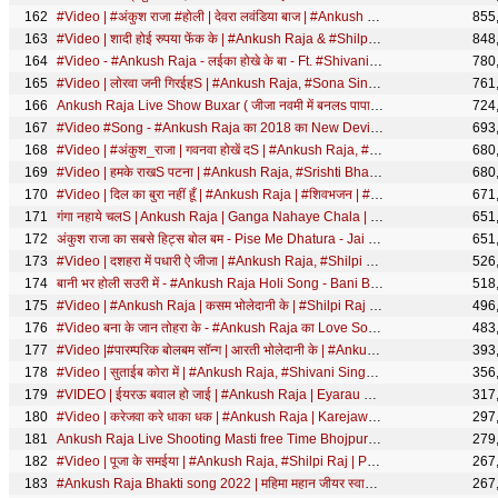
#Video | #अंकुश राजा #होली | देवरा लवंडिया बाज | #Ankush Raja | Anjali, Kajal | Bhojpuri Holi Song
855
#Video | शादी होई रुपया फेंक के | #Ankush Raja & #Shilpi Raj | Ft. #Gauri Subba | Lagan Specail Song
848
#Video - #Ankush Raja - लईका होखे के बा - Ft. #Shivani Singh - Laika Hokhe Ke Ba - Bhojpuri Song
780
#Video | लोरवा जनी गिरईहS | #Ankush Raja, #Sona Singh | Ft. #Kajal Tripathi | Bhojpuri Sad Song
761
Ankush Raja Live Show Buxar ( जीजा नवमी में बनलs पापा) 2018 Ankush Raja Devi Geet New
724
#Video #Song - #Ankush Raja का 2018 का New Devi गीत - फुचका सरकल बाटे - Navratri Songs 2018
693
#Video | #अंकुश_राजा | गवनवा होखें दS | #Ankush Raja, #Shivani Singh | #Komal Singh | Bhojpuri Song
680
#Video | हमके राखS पटना | #Ankush Raja, #Srishti Bharti | #Muskan KT | Bhojpuri New Song
680
#Video | दिल का बुरा नहीं हूँ | #Ankush Raja | #शिवभजन | #Govindojha | Shiv Bhajan 2026
671
गंगा नहाये चलS | Ankush Raja | Ganga Nahaye Chala | महाकुम्भ 2025 | Mahakumbh Mela Song
651
अंकुश राजा का सबसे हिट्स बोल बम - Pise Me Dhatura - Jai Shiv Shankar -
651
#Video | दशहरा में पधारी ऐ जीजा | #Ankush Raja, #Shilpi Raj | Bhojpuri Navratri Song 2024
526
बानी भर होली सउरी में - #Ankush Raja Holi Song - Bani Bhar Holi Sauri - Bhojpuri Holi 2020
518
#Video | #Ankush Raja | कसम भोलेदानी के | #Shilpi Raj | Ft. #Komal Singh | Bhojpuri Bolbam Song
496
#Video बना के जान तोहरा के - #Ankush Raja का Love Song - Bana Ke Jaan Tohara Ke - Bhojpuri Song 2020
483
#Video |#पारम्परिक बोलबम सॉन्ग | आरती भोलेदानी के | #Ankush Raja | Bhojpuri Bhakti Song
393
#Video | सुताईब कोरा में | #Ankush Raja, #Shivani Singh | Ft. #Pallavi Giri | Bhojpuri Song New
356
#VIDEO | ईयरऊ बवाल हो जाई | #Ankush Raja | Eyarau Bawal Ho Jayi | Bhojpuri Holi Song 2022
317
#Video | करेजवा करे धाका धक | #Ankush Raja | Karejawa Kare Dhaka Dhak | Ft. #Muskan | Bhojpuri Song
297
Ankush Raja Live Shooting Masti free Time Bhojpuri gana Making
279
#Video | पूजा के समईया | #Ankush Raja, #Shilpi Raj | Puja Ke Samaiya | Bhojpuri Navratri Song 2025
267
#Ankush Raja Bhakti song 2022 | महिमा महान जीयर स्वामी जी के | Bhojpuri Bhajan Geet
267