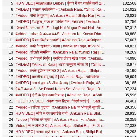
HD VIDEO | Akanksha Dubey | कुँवारे में गंगा नहईले बानी 2 | Ankush Raja, Shilpi Raj | Bhojpuri Song
132,568
#VIDEO | फंसाली बंगलिनिया - #Ankush Raja, #Shilpi Raj - Fansali Bangliniya - Bhojpuri Hit Song 2021
124,022
#Video | बीबी के गुलाम | #Ankush Raja, #Shilpi Raj | Ft. Shilpi Raghwani | Bhojpuri Song 2022
70,021
#VIDEO | #अंकुश_राजा का मार्मिक गीत | रक्षाबंधन | #Ankush Raja, #Priyanka Singh & Deepa Bharti
67,756
ज़िन्दगी है मगर पराई है - Zindagi Hai Magar Parai Hai - Ankush Raja - Hindi Sad Songs 2018
67,312
#Video - आँचरा के कोरवा धकेS - Anchara Ke Korwa Dhake - Ankush Raja - Bhojpuri Songs 2019 New
60,888
#VIDEO | पियवा किरीया धरावेS | #Ankush Raja, #Kalpana | Ft. #Ritu Singh | Bhojpuri Hit Song 2022
57,607
#Video | काहे के सुतवलS सईया | #Ankush Raja, #Shilpi Raj | #अंकुश राजा, #शिल्पी राज | Bhojpuri Song
48,821
#Video | सोलहो सोमरिया | #Ankush Raja, #Shilpi Raj | Ft. #Pallavi Singh | Bhojpuri Bolbam Song 2022
48,269
#Video | #भोजपुरी निर्गुण | चुनरिया तोहार मईल ए राम | #Ankush Raja, Pamela Jain | Bhojpuri Nirgun
44,090
#VIDEO | #Ankush Raja | अईहा ससुरारी जीजा जी | #Shilpi Raj | #Shilpi Raghwani | Bhojpuri Chhath Geet
43,977
#Video | हमके दुल्हिन बनालS 2 | #Ankush Raja, #Shilpi Raj | #Shilpi Raghwani | Bhojpuri Hit Song
40,190
#VIDEO | तकलीफ बाबू माई से | #Ankush Raja | पारिवारिक लोकगीत | Bhojpuri Song 2021
39,604
#VIDEO | मेला में घुमा दS जीजा के भाई | #Ankush Raja, #Shilpi Raj | Bhojpuri Devi Geet 2021
38,185
ऐ धनी केकरा से - Ae Dhani Kekra Se - Ankush Raja - Bhojpuri Songs 2020 New
37,234
#VIDEO | दीदी के देवर नवछटिया बा | #Ankush Raja , #Shilpi Raj | Didi Ke Devar | Bhojpuri Holi Song
35,596
FULL HD VIDEO_ अंकुश राजा हिट्स_जिंदगी पराई है _ Sad Song Zindgi Parai Hai
34,401
#Video - हरदिया कुटाता | #Ankush Raja का भोजपुरी सुपरहिट गाना | Hardiya Kutata | Bhojpuri Song 2020
29,356
HD VIDEO | जीजे से रंग लगवईले बानी | Ankush Raja, Shilpi Raj | होली गीत | Bhojpuri Holi Song 2021
28,935
#video | फिचेला घरे लूगवा | #Ankush Raja | Ft. #Aparnna Malik | Bhojpuri New Song 2025
28,359
Video | ना ए जीजा 2.0 | Ankush Raja, Shilpi Raj | Ft. Shilpi Raghwani | Bhojpuri Holi Song New 2024
27,338
HD VIDEO | जलवा चढ़ईले बानी | Ankush Raja, Shilpi Raj | Jalwa Chadaile Bani | Bhojpuri Bolbam Song
26,298