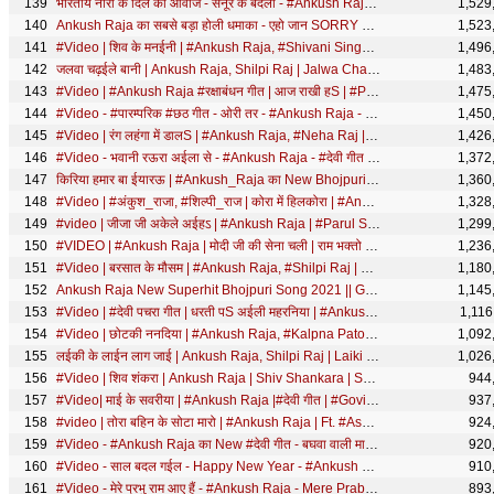
भारतीय नारी के दिल की आवाज - सेनूरे के बदला - #Ankush Raja - #deshbhaktisong - Bhojpuri Song
1,529
Ankush Raja का सबसे बड़ा होली धमाका - एहो जान SORRY SORRY - Bhojpuri Holi Song 2020 New
1,523
#Video | शिव के मनईनी | #Ankush Raja, #Shivani Singh | Ft. #Tannu Yadav | Bhojpuri Bolbam Song
1,496
जलवा चढ़ईले बानी | Ankush Raja, Shilpi Raj | Jalwa Chadaile Bani | Bhojpuri Bolbam Song 2021
1,483
#Video | #Ankush Raja #रक्षाबंधन गीत | आज राखी हS | #Pamela Jain | Bhojpuri Rakshabandhan Song
1,475
#Video - #पारम्परिक #छठ गीत - ओरी तर - #Ankush Raja - Ori Tar - Bhojpuri Paramparik Chhath Song 2025
1,450
#Video | रंग लहंगा में डालS | #Ankush Raja, #Neha Raj | Ft. #Dimpal Singh | Bhojpuri Holi Song 2023
1,426
#Video - भवानी रऊरा अईला से - #Ankush Raja - #देवी गीत - Ft. Astha Singh - Bhojpuri Navratri Song
1,372
किरिया हमार बा ईयारऊ | #Ankush_Raja का New Bhojpuri Sad Song 2020 | Kiriya Hamar Ba
1,360
#Video | #अंकुश_राजा, #शिल्पी_राज | कोरा में हिलकोरा | #Ankush Raja | Bhojpuri Hit Song 2023
1,328
#video | जीजा जी अकेले अईहऽ | #Ankush Raja | #Parul Singh | Jija Ji Akele Aiha | Bhojpuri Holi Song
1,299
#VIDEO | #Ankush Raja | मोदी जी की सेना चली | राम भक्तो के लिए जलूस का गाना | Modi Ji Ki Sena Chali
1,236
#Video | बरसात के मौसम | #Ankush Raja, #Shilpi Raj | Ft. #Shilpi Raghwani | Bhojpuri Romantic Song
1,180
Ankush Raja New Superhit Bhojpuri Song 2021 || Ganga Nahaile Bani Bhojpuri Song 2021
1,145
#Video | #देवी पचरा गीत | धरती पS अईली महरनिया | #Ankush Raja | Bhojpuri Navratri Song
1,116
#Video | छोटकी ननदिया | #Ankush Raja, #Kalpna Patowary | Ft. #Rani | Bhojpuri Song 2026
1,092
लईकी के लाईन लाग जाई | Ankush Raja, Shilpi Raj | Laiki Ke Line Lag Jai | Bhojpuri Hit Song 2021
1,026
#Video | शिव शंकरा | Ankush Raja | Shiv Shankara | Shiv Bhajan | New Devotional Song
944
#Video| माई के सवरीया | #Ankush Raja |#देवी गीत | #Govind ojha #Manoj Matlabi Bhojpuri Navratri Song
937
#video | तोरा बहिन के सोटा मारो | #Ankush Raja | Ft. #Ashta Singh | Bhojpuri New Song 2026
924
#Video - #Ankush Raja का New #देवी गीत - बघवा वाली माई - Baghwa Waali Maai - Bhojpuri Devi Geet New
920
#Video - साल बदल गईल - Happy New Year - #Ankush Raja - #Sapna Chauhan - Bhojpuri Hit Song
910
#Video - मेरे प्रभु राम आए हैं - #Ankush Raja - Mere Prabhu Ram Aaye Hai - New Devotional Song
893