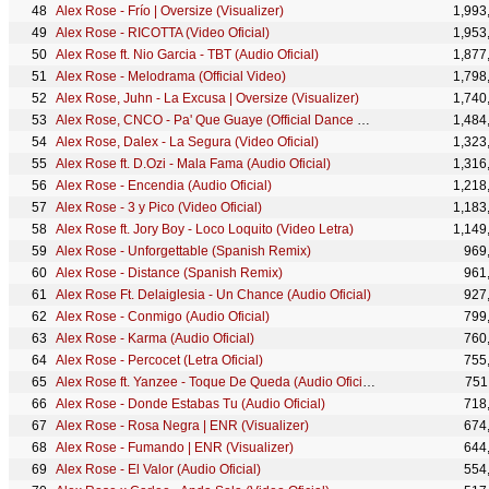
Alex Rose - Frío | Oversize (Visualizer)
1,993
Alex Rose - RICOTTA (Video Oficial)
1,953
Alex Rose ft. Nio Garcia - TBT (Audio Oficial)
1,877
Alex Rose - Melodrama (Official Video)
1,798
Alex Rose, Juhn - La Excusa | Oversize (Visualizer)
1,740
Alex Rose, CNCO - Pa' Que Guaye (Official Dance Video)
1,484
Alex Rose, Dalex - La Segura (Video Oficial)
1,323
Alex Rose ft. D.Ozi - Mala Fama (Audio Oficial)
1,316
Alex Rose - Encendia (Audio Oficial)
1,218
Alex Rose - 3 y Pico (Video Oficial)
1,183
Alex Rose ft. Jory Boy - Loco Loquito (Video Letra)
1,149
Alex Rose - Unforgettable (Spanish Remix)
969
Alex Rose - Distance (Spanish Remix)
961
Alex Rose Ft. Delaiglesia - Un Chance (Audio Oficial)
927
Alex Rose - Conmigo (Audio Oficial)
799
Alex Rose - Karma (Audio Oficial)
760
Alex Rose - Percocet (Letra Oficial)
755
Alex Rose ft. Yanzee - Toque De Queda (Audio Oficial)
751
Alex Rose - Donde Estabas Tu (Audio Oficial)
718
Alex Rose - Rosa Negra | ENR (Visualizer)
674
Alex Rose - Fumando | ENR (Visualizer)
644
Alex Rose - El Valor (Audio Oficial)
554