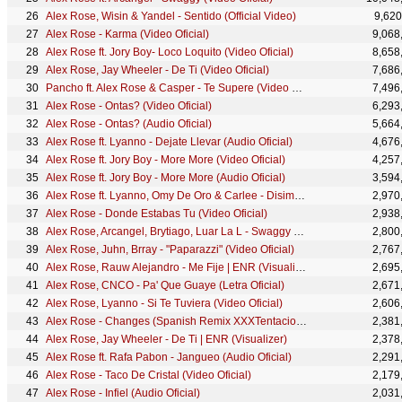
Alex Rose, Wisin & Yandel - Sentido (Official Video)
9,620
Alex Rose - Karma (Video Oficial)
9,068
Alex Rose ft. Jory Boy- Loco Loquito (Video Oficial)
8,658
Alex Rose, Jay Wheeler - De Ti (Video Oficial)
7,686
Pancho ft. Alex Rose & Casper - Te Supere (Video Oficial)
7,496
Alex Rose - Ontas? (Video Oficial)
6,293
Alex Rose - Ontas? (Audio Oficial)
5,664
Alex Rose ft. Lyanno - Dejate Llevar (Audio Oficial)
4,676
Alex Rose ft. Jory Boy - More More (Video Oficial)
4,257
Alex Rose ft. Jory Boy - More More (Audio Oficial)
3,594
Alex Rose ft. Lyanno, Omy De Oro & Carlee - Disimulas (Audio Oficial)
2,970
Alex Rose - Donde Estabas Tu (Video Oficial)
2,938
Alex Rose, Arcangel, Brytiago, Luar La L - Swaggy Remix (Audio Oficial)
2,800
Alex Rose, Juhn, Brray - "Paparazzi" (Video Oficial)
2,767
Alex Rose, Rauw Alejandro - Me Fije | ENR (Visualizer)
2,695
Alex Rose, CNCO - Pa' Que Guaye (Letra Oficial)
2,671
Alex Rose, Lyanno - Si Te Tuviera (Video Oficial)
2,606
Alex Rose - Changes (Spanish Remix XXXTentacion) [Audio Oficial]
2,381
Alex Rose, Jay Wheeler - De Ti | ENR (Visualizer)
2,378
Alex Rose ft. Rafa Pabon - Jangueo (Audio Oficial)
2,291
Alex Rose - Taco De Cristal (Video Oficial)
2,179
Alex Rose - Infiel (Audio Oficial)
2,031