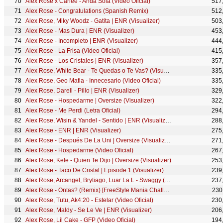
Alex Rose x Carlee - Anda Sola (Video Oficial)
517
Alex Rose - Congratulations (Spanish Remix)
512
Alex Rose, Miky Woodz - Gatita | ENR (Visualizer)
503
Alex Rose - Mas Dura | ENR (Visualizer)
453
Alex Rose - Incompleto | ENR (Visualizer)
444
Alex Rose - La Frisa (Video Oficial)
415
Alex Rose - Los Cristales | ENR (Visualizer)
357
Alex Rose, White Bear - Te Quedas o Te Vas? (Visualizer)
335
Alex Rose, Geo Mafia - Innecesario (Video Oficial)
335
Alex Rose, Darell - Pillo | ENR (Visualizer)
329
Alex Rose - Hospedarme | Oversize (Visualizer)
322
Alex Rose - Me Perdi (Letra Oficial)
294
Alex Rose, Wisin & Yandel - Sentido | ENR (Visualizer)
288
Alex Rose - ENR | ENR (Visualizer)
275
Alex Rose - Después De La Uni | Oversize (Visualizer)
271
Alex Rose - Hospedarme (Video Oficial)
267
Alex Rose, Kele - Quien Te Dijo | Oversize (Visualizer)
253
Alex Rose - Taco De Cristal | Episode 1 (Visualizer)
239
Alex Rose, Arcangel, Brytiago, Luar La L - Swaggy (Remix) | ENR (Visualizer)
237
Alex Rose - Ontas? (Remix) [FreeStyle Mania Challenge]
230
Alex Rose, Tutu, Ak4:20 - Estelar (Video Oficial)
230
Alex Rose, Maldy - Se Le Ve | ENR (Visualizer)
206
Alex Rose, Lil Cake - GFP (Video Oficial)
194