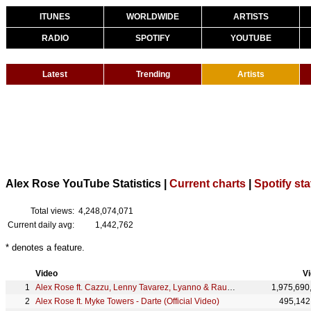
ITUNES
WORLDWIDE
ARTISTS
RADIO
SPOTIFY
YOUTUBE
Latest
Trending
Artists
Alex Rose YouTube Statistics |
Current charts
|
Spotify sta
Total views:
4,248,074,071
Current daily avg:
1,442,762
* denotes a feature.
Video
V
Alex Rose ft. Cazzu, Lenny Tavarez, Lyanno & Rauw Alejandro - Toda (Remix) [Video Oficial]
1,975,690
Alex Rose ft. Myke Towers - Darte (Official Video)
495,142