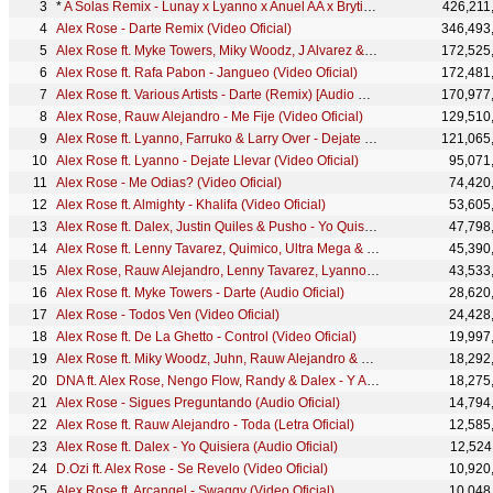
*
A Solas Remix - Lunay x Lyanno x Anuel AA x Brytiago x Alex Rose ( Video Oficial )
426,211
Alex Rose - Darte Remix (Video Oficial)
346,493
Alex Rose ft. Myke Towers, Miky Woodz, J Alvarez & Jory - Sigues Preguntando (Remix) [Video Oficial]
172,525
Alex Rose ft. Rafa Pabon - Jangueo (Video Oficial)
172,481
Alex Rose ft. Various Artists - Darte (Remix) [Audio Oficial]
170,977
Alex Rose, Rauw Alejandro - Me Fije (Video Oficial)
129,510
Alex Rose ft. Lyanno, Farruko & Larry Over - Dejate Llevar (Remix) [Audio Oficial]
121,065
Alex Rose ft. Lyanno - Dejate Llevar (Video Oficial)
95,071
Alex Rose - Me Odias? (Video Oficial)
74,420
Alex Rose ft. Almighty - Khalifa (Video Oficial)
53,605
Alex Rose ft. Dalex, Justin Quiles & Pusho - Yo Quisiera (Remix) [Audio Oficial]
47,798
Alex Rose ft. Lenny Tavarez, Quimico, Ultra Mega & Chris Wandell - Percocet (Remix) [Audio Oficial]
45,390
Alex Rose, Rauw Alejandro, Lenny Tavarez, Lyanno, Cazzu - Toda (Remix) | ENR (Visualizer)
43,533
Alex Rose ft. Myke Towers - Darte (Audio Oficial)
28,620
Alex Rose - Todos Ven (Video Oficial)
24,428
Alex Rose ft. De La Ghetto - Control (Video Oficial)
19,997
Alex Rose ft. Miky Woodz, Juhn, Rauw Alejandro & JD Pantoja - Ontas? (Remix) [Audio Oficial]
18,292
DNA ft. Alex Rose, Nengo Flow, Randy & Dalex - Y Ahora (Video Oficial)
18,275
Alex Rose - Sigues Preguntando (Audio Oficial)
14,794
Alex Rose ft. Rauw Alejandro - Toda (Letra Oficial)
12,585
Alex Rose ft. Dalex - Yo Quisiera (Audio Oficial)
12,524
D.Ozi ft. Alex Rose - Se Revelo (Video Oficial)
10,920
Alex Rose ft. Arcangel - Swaggy (Video Oficial)
10,048