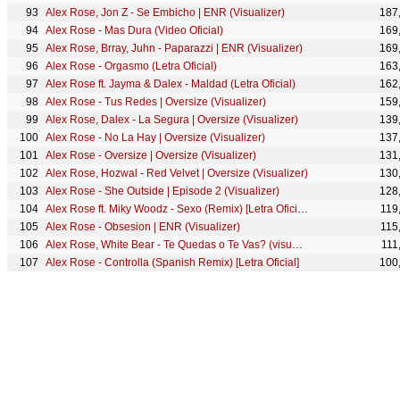
Alex Rose, Jon Z - Se Embicho | ENR (Visualizer)
187
Alex Rose - Mas Dura (Video Oficial)
169
Alex Rose, Brray, Juhn - Paparazzi | ENR (Visualizer)
169
Alex Rose - Orgasmo (Letra Oficial)
163
Alex Rose ft. Jayma & Dalex - Maldad (Letra Oficial)
162
Alex Rose - Tus Redes | Oversize (Visualizer)
159
Alex Rose, Dalex - La Segura | Oversize (Visualizer)
139
Alex Rose - No La Hay | Oversize (Visualizer)
137
Alex Rose - Oversize | Oversize (Visualizer)
131
Alex Rose, Hozwal - Red Velvet | Oversize (Visualizer)
130
Alex Rose - She Outside | Episode 2 (Visualizer)
128
Alex Rose ft. Miky Woodz - Sexo (Remix) [Letra Oficial]
119
Alex Rose - Obsesion | ENR (Visualizer)
115
Alex Rose, White Bear - Te Quedas o Te Vas? (visualizer 2.0)
111
Alex Rose - Controlla (Spanish Remix) [Letra Oficial]
100