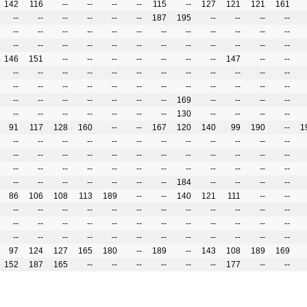
142
116
--
--
--
--
115
--
127
121
121
161
--
--
--
--
--
--
187
195
--
--
--
--
--
--
--
--
--
--
--
--
--
--
--
--
--
--
--
--
--
--
--
--
--
--
--
--
146
151
--
--
--
--
--
--
--
147
--
--
--
--
--
--
--
--
--
--
--
--
--
--
--
--
--
--
--
--
--
--
--
--
--
--
--
--
--
--
--
--
--
169
--
--
--
--
--
--
--
--
--
--
--
130
--
--
--
--
91
117
128
160
--
--
167
120
140
99
190
--
1
--
--
--
--
--
--
--
--
--
--
--
--
--
--
--
--
--
--
--
--
--
--
--
--
--
--
--
--
--
--
--
--
--
--
--
--
--
--
--
--
--
--
--
184
--
--
--
--
86
106
108
113
189
--
--
140
121
111
--
--
--
--
--
--
--
--
--
--
--
--
--
--
--
--
--
--
--
--
--
--
--
--
--
--
--
--
--
--
--
--
--
--
--
--
--
--
97
124
127
165
180
--
189
--
143
108
189
169
152
187
165
--
--
--
--
--
--
177
--
--