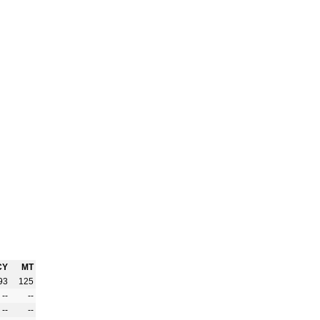
CY
MT
93
125
--
--
--
--