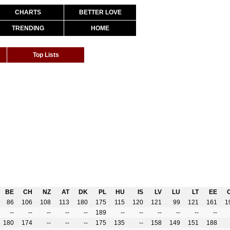
CHARTS
BETTER LOVE
TRENDING
HOME
Top Lists
BE
CH
NZ
AT
DK
PL
HU
IS
LV
LU
LT
EE
86
106
108
113
180
175
115
120
121
99
121
161
1
--
--
--
--
--
189
--
--
--
--
--
--
180
174
--
--
--
175
135
--
158
149
151
188