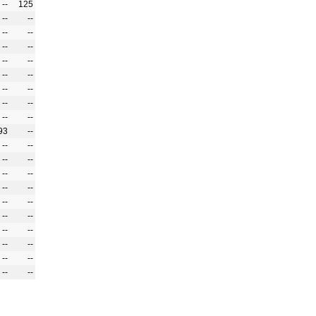
--
125
--
--
--
--
--
--
--
--
--
--
--
--
--
--
--
--
93
--
--
--
--
--
--
--
--
--
--
--
--
--
--
--
--
--
--
--
--
--