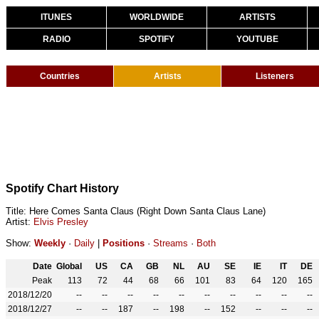
ITUNES
WORLDWIDE
ARTISTS
RADIO
SPOTIFY
YOUTUBE
Countries
Artists
Listeners
Spotify Chart History
Title: Here Comes Santa Claus (Right Down Santa Claus Lane)
Artist:
Elvis Presley
Show:
Weekly
·
Daily
|
Positions
·
Streams
·
Both
Date
Global
US
CA
GB
NL
AU
SE
IE
IT
DE
Peak
113
72
44
68
66
101
83
64
120
165
2018/12/20
--
--
--
--
--
--
--
--
--
--
2018/12/27
--
--
187
--
198
--
152
--
--
--