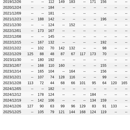
2019/12/26
--
--
112
149
183
--
171
156
--
--
2020/12/24
--
--
184
--
--
--
--
--
--
--
2021/12/09
--
--
181
--
--
--
--
--
--
--
2021/12/23
--
188
142
--
--
--
--
196
--
--
2021/12/30
--
--
124
--
152
--
--
--
--
--
2022/12/01
--
173
167
--
--
--
--
--
--
--
2022/12/08
--
--
145
--
--
--
--
--
--
--
2022/12/15
--
167
132
--
--
--
--
192
--
--
2022/12/22
--
102
70
142
132
--
--
98
--
--
2022/12/29
125
88
48
87
67
117
173
70
--
--
2023/11/30
--
180
192
--
--
--
--
--
--
--
2023/12/07
--
168
110
160
--
--
--
155
--
--
2023/12/14
--
165
104
--
164
--
--
156
--
--
2023/12/21
--
107
74
128
116
--
--
99
--
--
2023/12/28
113
72
44
68
66
101
95
64
120
165
2024/12/05
--
--
182
--
--
--
--
--
--
--
2024/12/12
--
178
124
--
--
--
184
--
--
--
2024/12/19
--
142
106
--
--
--
134
159
--
--
2024/12/26
127
90
63
99
96
129
83
91
133
--
2025/12/25
--
105
79
121
144
168
124
119
--
--