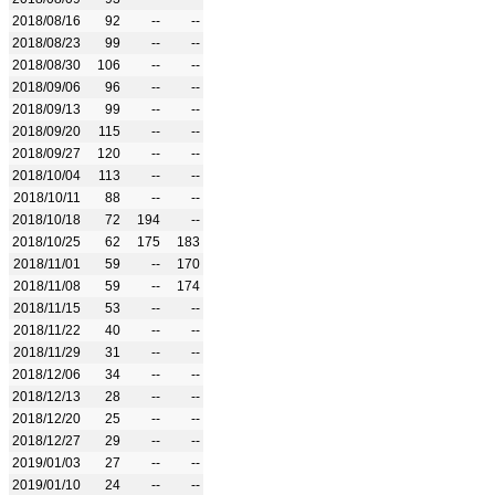
2018/08/16
92
--
--
2018/08/23
99
--
--
2018/08/30
106
--
--
2018/09/06
96
--
--
2018/09/13
99
--
--
2018/09/20
115
--
--
2018/09/27
120
--
--
2018/10/04
113
--
--
2018/10/11
88
--
--
2018/10/18
72
194
--
2018/10/25
62
175
183
2018/11/01
59
--
170
2018/11/08
59
--
174
2018/11/15
53
--
--
2018/11/22
40
--
--
2018/11/29
31
--
--
2018/12/06
34
--
--
2018/12/13
28
--
--
2018/12/20
25
--
--
2018/12/27
29
--
--
2019/01/03
27
--
--
2019/01/10
24
--
--