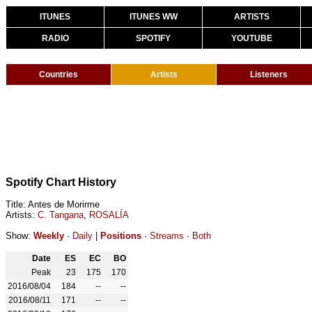
ITUNES
ITUNES WW
ARTISTS
RADIO
SPOTIFY
YOUTUBE
Countries
Artists
Listeners
Spotify Chart History
Title: Antes de Morirme
Artists:
C. Tangana
,
ROSALÍA
Show:
Weekly
·
Daily
|
Positions
·
Streams
·
Both
Date
ES
EC
BO
Peak
23
175
170
2016/08/04
184
--
--
2016/08/11
171
--
--