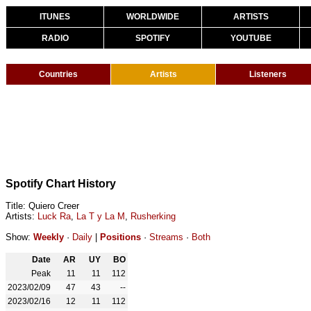
ITUNES
WORLDWIDE
ARTISTS
RADIO
SPOTIFY
YOUTUBE
Countries
Artists
Listeners
Spotify Chart History
Title: Quiero Creer
Artists:
Luck Ra
,
La T y La M
,
Rusherking
Show:
Weekly
·
Daily
|
Positions
·
Streams
·
Both
Date
AR
UY
BO
Peak
11
11
112
2023/02/09
47
43
--
2023/02/16
12
11
112