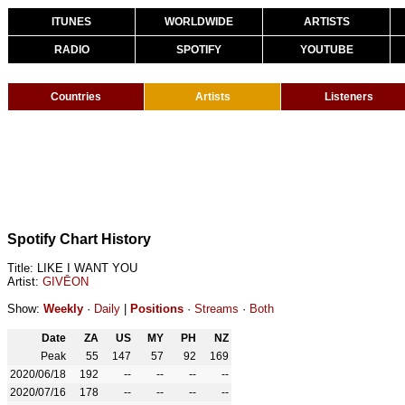
ITUNES
WORLDWIDE
ARTISTS
RADIO
SPOTIFY
YOUTUBE
Countries
Artists
Listeners
Spotify Chart History
Title: LIKE I WANT YOU
Artist:
GIVĒON
Show:
Weekly
·
Daily
|
Positions
·
Streams
·
Both
Date
ZA
US
MY
PH
NZ
Peak
55
147
57
92
169
2020/06/18
192
--
--
--
--
2020/07/16
178
--
--
--
--