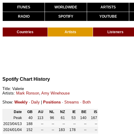
ITUNES
WORLDWIDE
ARTISTS
RADIO
SPOTIFY
YOUTUBE
Countries
Artists
Listeners
Spotify Chart History
Title: Valerie
Artists:
Mark Ronson
,
Amy Winehouse
Show:
Weekly
·
Daily
|
Positions
·
Streams
·
Both
Date
GB
AU
NL
NZ
IE
BE
IS
Peak
40
113
96
61
53
140
167
2023/04/13
188
--
--
--
--
--
--
2024/01/04
152
--
--
183
178
--
--