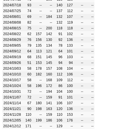
2024/07/18
93
--
--
140
127
--
--
2024/07/25
74
--
--
137
112
--
--
2024/08/01
69
--
184
132
107
--
--
2024/08/08
82
--
--
132
119
--
--
2024/08/15
75
--
200
118
118
--
--
2024/08/22
62
157
142
91
102
--
--
2024/08/29
76
156
130
92
136
--
--
2024/09/05
79
135
134
78
133
--
--
2024/09/12
64
113
121
64
101
--
--
2024/09/19
68
151
145
96
103
--
--
2024/09/26
51
153
145
94
94
--
--
2024/10/03
58
178
157
108
104
--
--
2024/10/10
60
182
160
112
106
--
--
2024/10/17
58
--
168
109
112
--
--
2024/10/24
58
196
172
86
100
--
--
2024/10/31
72
--
194
104
100
--
--
2024/11/07
72
--
159
91
101
--
--
2024/11/14
67
180
141
106
107
--
--
2024/11/21
90
198
163
120
136
--
--
2024/11/28
110
--
159
110
153
--
--
2024/12/05
140
199
186
106
176
--
--
2024/12/12
171
--
--
129
--
--
--