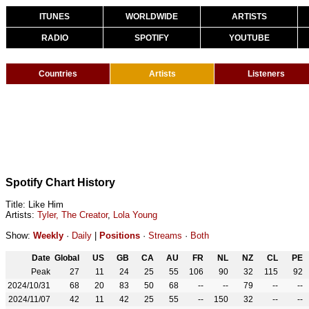
ITUNES
WORLDWIDE
ARTISTS
RADIO
SPOTIFY
YOUTUBE
Countries
Artists
Listeners
Spotify Chart History
Title: Like Him
Artists:
Tyler, The Creator
,
Lola Young
Show:
Weekly
·
Daily
|
Positions
·
Streams
·
Both
Date
Global
US
GB
CA
AU
FR
NL
NZ
CL
PE
Peak
27
11
24
25
55
106
90
32
115
92
2024/10/31
68
20
83
50
68
--
--
79
--
--
2024/11/07
42
11
42
25
55
--
150
32
--
--