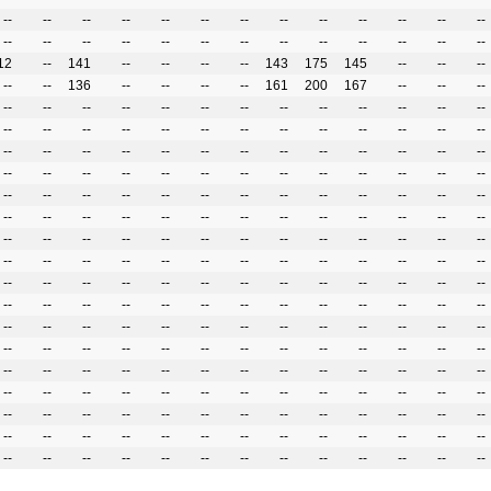
--
--
--
--
--
--
--
--
--
--
--
--
--
--
--
--
--
--
--
--
--
--
--
--
--
--
12
--
141
--
--
--
--
143
175
145
--
--
--
--
--
136
--
--
--
--
161
200
167
--
--
--
--
--
--
--
--
--
--
--
--
--
--
--
--
--
--
--
--
--
--
--
--
--
--
--
--
--
--
--
--
--
--
--
--
--
--
--
--
--
--
--
--
--
--
--
--
--
--
--
--
--
--
--
--
--
--
--
--
--
--
--
--
--
--
--
--
--
--
--
--
--
--
--
--
--
--
--
--
--
--
--
--
--
--
--
--
--
--
--
--
--
--
--
--
--
--
--
--
--
--
--
--
--
--
--
--
--
--
--
--
--
--
--
--
--
--
--
--
--
--
--
--
--
--
--
--
--
--
--
--
--
--
--
--
--
--
--
--
--
--
--
--
--
--
--
--
--
--
--
--
--
--
--
--
--
--
--
--
--
--
--
--
--
--
--
--
--
--
--
--
--
--
--
--
--
--
--
--
--
--
--
--
--
--
--
--
--
--
--
--
--
--
--
--
--
--
--
--
--
--
--
--
--
--
--
--
--
--
--
--
--
--
--
--
--
--
--
--
--
--
--
--