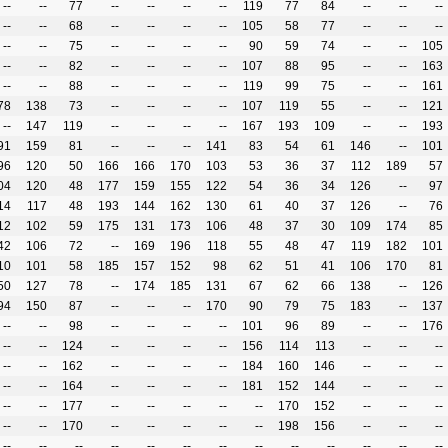
--
--
77
--
--
--
--
119
77
84
--
--
--
--
--
68
--
--
--
--
105
58
77
--
--
--
--
--
75
--
--
--
--
90
59
74
--
--
105
--
--
82
--
--
--
--
107
88
95
--
--
163
--
--
88
--
--
--
--
119
99
75
--
--
161
78
138
73
--
--
--
--
107
119
55
--
--
121
--
147
119
--
--
--
--
167
193
109
--
--
193
91
159
81
--
--
--
141
83
54
61
146
--
101
96
120
50
166
166
170
103
53
36
37
112
189
57
04
120
48
177
159
155
122
54
36
34
126
--
97
14
117
48
193
144
162
130
61
40
37
126
--
76
12
102
59
175
131
173
106
48
37
30
109
174
85
42
106
72
--
169
196
118
55
48
47
119
182
101
10
101
58
185
157
152
98
62
51
41
106
170
81
50
127
78
--
174
185
131
67
62
66
138
--
126
94
150
87
--
--
--
170
90
79
75
183
--
137
--
--
98
--
--
--
--
101
96
89
--
--
176
--
--
124
--
--
--
--
156
114
113
--
--
--
--
--
162
--
--
--
--
184
160
146
--
--
--
--
--
164
--
--
--
--
181
152
144
--
--
--
--
--
177
--
--
--
--
--
170
152
--
--
--
--
--
170
--
--
--
--
--
198
156
--
--
--
--
--
--
--
--
--
--
--
--
--
--
--
--