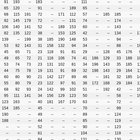
91
193
--
183
--
--
--
111
--
--
--
--
65
120
--
91
--
--
189
65
--
--
--
--
68
115
191
72
--
171
112
57
--
185
185
--
92
145
179
72
--
--
131
74
--
--
174
--
106
140
141
52
--
189
153
60
--
--
143
--
82
135
122
38
--
153
125
42
--
--
134
--
1
139
--
199
38
185
190
148
53
--
--
94
--
53
92
143
31
158
132
94
34
--
--
88
--
1
45
65
71
23
118
91
81
29
--
128
45
176
49
65
72
21
116
106
74
41
186
129
33
188
1
53
74
73
23
131
102
81
34
196
143
35
185
1
44
75
78
19
131
91
69
32
198
143
29
164
1
60
80
90
21
142
127
89
46
--
161
32
185
1
55
80
79
23
122
97
91
36
172
168
29
184
1
68
92
93
24
142
99
102
51
--
192
42
--
1
95
111
141
34
156
129
123
50
--
--
58
--
1
123
163
--
40
181
167
170
63
--
--
72
--
154
185
--
45
--
--
--
70
--
--
99
--
190
--
--
49
--
--
--
89
--
--
124
--
188
--
--
44
--
--
--
85
--
--
119
--
--
--
--
52
--
--
--
90
--
--
123
--
--
--
--
61
--
--
--
104
--
--
119
--
--
--
--
84
--
--
--
131
--
--
130
--