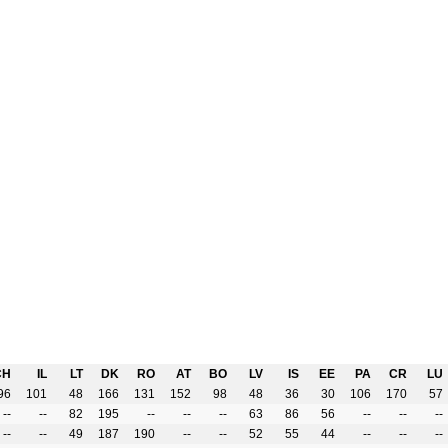
CH
IL
LT
DK
RO
AT
BO
LV
IS
EE
PA
CR
LU
96
101
48
166
131
152
98
48
36
30
106
170
57
--
--
82
195
--
--
--
63
86
56
--
--
--
--
--
49
187
190
--
--
52
55
44
--
--
--