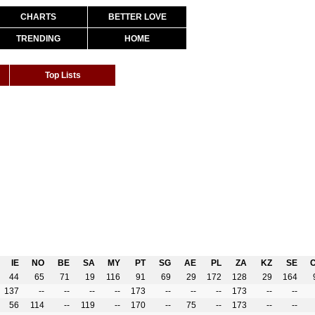
CHARTS
BETTER LOVE
TRENDING
HOME
Top Lists
IE
NO
BE
SA
MY
PT
SG
AE
PL
ZA
KZ
SE
44
65
71
19
116
91
69
29
172
128
29
164
137
--
--
--
--
173
--
--
--
173
--
--
56
114
--
119
--
170
--
75
--
173
--
--