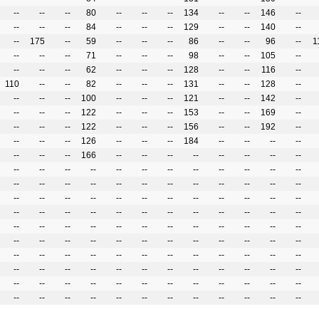
--
--
--
80
--
--
--
134
--
--
146
--
--
--
--
84
--
--
--
129
--
--
140
--
--
175
--
59
--
--
--
86
--
--
96
--
1
--
--
--
71
--
--
--
98
--
--
105
--
--
--
--
62
--
--
--
128
--
--
116
--
110
--
--
82
--
--
--
131
--
--
128
--
--
--
--
100
--
--
--
121
--
--
142
--
--
--
--
122
--
--
--
153
--
--
169
--
--
--
--
122
--
--
--
156
--
--
192
--
--
--
--
126
--
--
--
184
--
--
--
--
--
--
--
166
--
--
--
--
--
--
--
--
--
--
--
--
--
--
--
--
--
--
--
--
--
--
--
--
--
--
--
--
--
--
--
--
--
--
--
--
--
--
--
--
--
--
--
--
--
--
--
--
--
--
--
--
--
--
--
--
--
--
--
--
--
--
--
--
--
--
--
--
--
--
--
--
--
--
--
--
--
--
--
--
--
--
--
--
--
--
--
--
--
--
--
--
--
--
--
--
--
--
--
--
--
--
--
--
--
--
--
--
--
--
--
--
--
--
--
--
--
--
--
--
--
--
--
--
--
--
--
--