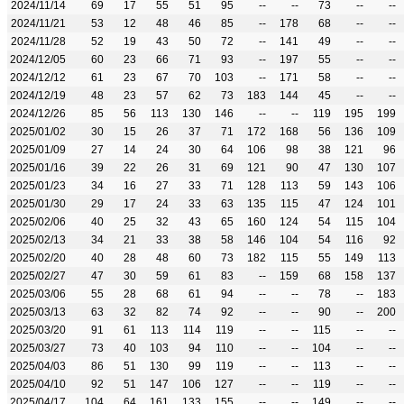
2024/11/14
69
17
55
51
95
--
--
73
--
--
2024/11/21
53
12
48
46
85
--
178
68
--
--
2024/11/28
52
19
43
50
72
--
141
49
--
--
2024/12/05
60
23
66
71
93
--
197
55
--
--
2024/12/12
61
23
67
70
103
--
171
58
--
--
2024/12/19
48
23
57
62
73
183
144
45
--
--
2024/12/26
85
56
113
130
146
--
--
119
195
199
2025/01/02
30
15
26
37
71
172
168
56
136
109
2025/01/09
27
14
24
30
64
106
98
38
121
96
2025/01/16
39
22
26
31
69
121
90
47
130
107
2025/01/23
34
16
27
33
71
128
113
59
143
106
2025/01/30
29
17
24
33
63
135
115
47
124
101
2025/02/06
40
25
32
43
65
160
124
54
115
104
2025/02/13
34
21
33
38
58
146
104
54
116
92
2025/02/20
40
28
48
60
73
182
115
55
149
113
2025/02/27
47
30
59
61
83
--
159
68
158
137
2025/03/06
55
28
68
61
94
--
--
78
--
183
2025/03/13
63
32
82
74
92
--
--
90
--
200
2025/03/20
91
61
113
114
119
--
--
115
--
--
2025/03/27
73
40
103
94
110
--
--
104
--
--
2025/04/03
86
51
130
99
119
--
--
113
--
--
2025/04/10
92
51
147
106
127
--
--
119
--
--
2025/04/17
104
64
161
133
155
--
--
149
--
--