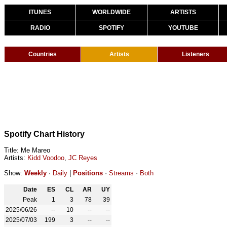
ITUNES
WORLDWIDE
ARTISTS
RADIO
SPOTIFY
YOUTUBE
Countries
Artists
Listeners
Spotify Chart History
Title: Me Mareo
Artists:
Kidd Voodoo
,
JC Reyes
Show:
Weekly
·
Daily
|
Positions
·
Streams
·
Both
Date
ES
CL
AR
UY
Peak
1
3
78
39
2025/06/26
--
10
--
--
2025/07/03
199
3
--
--