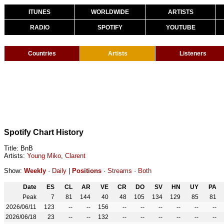
ITUNES
WORLDWIDE
ARTISTS
RADIO
SPOTIFY
YOUTUBE
Countries
Artists
Listeners
Spotify Chart History
Title: BnB
Artists:
Young Miko
,
Clarent
Show:
Weekly
·
Daily
|
Positions
·
Streams
·
Both
Date
ES
CL
AR
VE
CR
DO
SV
HN
UY
PA
Peak
7
81
144
40
48
105
134
129
85
81
2026/06/11
123
--
--
156
--
--
--
--
--
--
2026/06/18
23
--
--
132
--
--
--
--
--
--