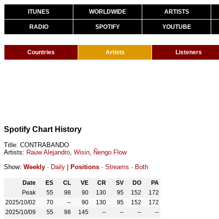
ITUNES
WORLDWIDE
ARTISTS
RADIO
SPOTIFY
YOUTUBE
Countries
Artists
Listeners
Spotify Chart History
Title: CONTRABANDO
Artists:
Rauw Alejandro
,
Wisin
,
Ñengo Flow
Show:
Weekly
·
Daily
|
Positions
·
Streams
·
Both
Date
ES
CL
VE
CR
SV
DO
PA
Peak
55
98
90
130
95
152
172
2025/10/02
70
--
90
130
95
152
172
2025/10/09
55
98
145
--
--
--
--