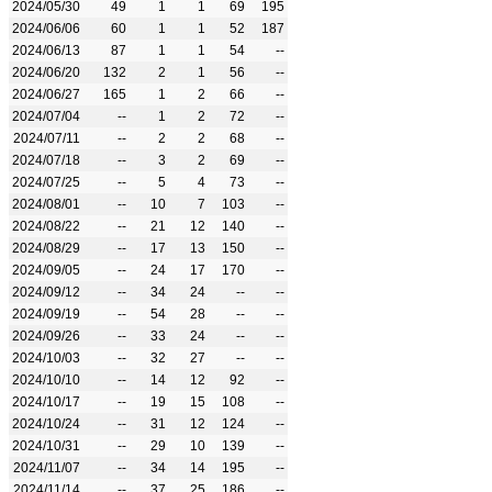
2024/05/30
49
1
1
69
195
2024/06/06
60
1
1
52
187
2024/06/13
87
1
1
54
--
2024/06/20
132
2
1
56
--
2024/06/27
165
1
2
66
--
2024/07/04
--
1
2
72
--
2024/07/11
--
2
2
68
--
2024/07/18
--
3
2
69
--
2024/07/25
--
5
4
73
--
2024/08/01
--
10
7
103
--
2024/08/22
--
21
12
140
--
2024/08/29
--
17
13
150
--
2024/09/05
--
24
17
170
--
2024/09/12
--
34
24
--
--
2024/09/19
--
54
28
--
--
2024/09/26
--
33
24
--
--
2024/10/03
--
32
27
--
--
2024/10/10
--
14
12
92
--
2024/10/17
--
19
15
108
--
2024/10/24
--
31
12
124
--
2024/10/31
--
29
10
139
--
2024/11/07
--
34
14
195
--
2024/11/14
--
37
25
186
--