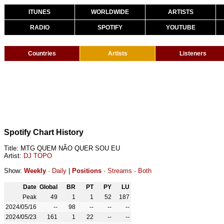
ITUNES
WORLDWIDE
ARTISTS
RADIO
SPOTIFY
YOUTUBE
Countries
Artists
Listeners
Spotify Chart History
Title: MTG QUEM NÃO QUER SOU EU
Artist:
DJ TOPO
Show:
Weekly
·
Daily
|
Positions
·
Streams
·
Both
Date
Global
BR
PT
PY
LU
Peak
49
1
1
52
187
2024/05/16
--
98
--
--
--
2024/05/23
161
1
22
--
--