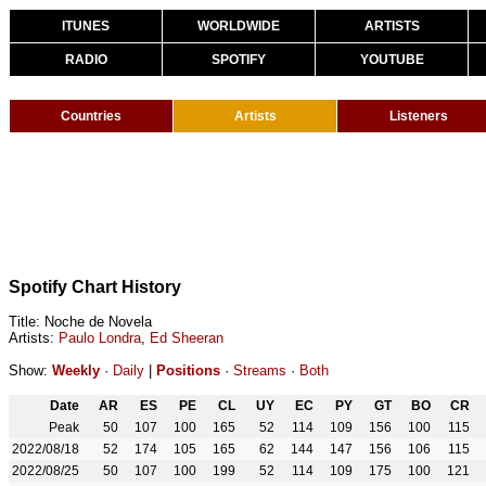
ITUNES
WORLDWIDE
ARTISTS
RADIO
SPOTIFY
YOUTUBE
Countries
Artists
Listeners
Spotify Chart History
Title: Noche de Novela
Artists:
Paulo Londra
,
Ed Sheeran
Show:
Weekly
·
Daily
|
Positions
·
Streams
·
Both
Date
AR
ES
PE
CL
UY
EC
PY
GT
BO
CR
Peak
50
107
100
165
52
114
109
156
100
115
2022/08/18
52
174
105
165
62
144
147
156
106
115
2022/08/25
50
107
100
199
52
114
109
175
100
121