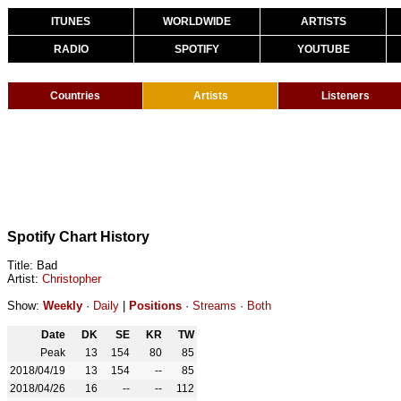
ITUNES
WORLDWIDE
ARTISTS
RADIO
SPOTIFY
YOUTUBE
Countries
Artists
Listeners
Spotify Chart History
Title: Bad
Artist:
Christopher
Show:
Weekly
·
Daily
|
Positions
·
Streams
·
Both
Date
DK
SE
KR
TW
Peak
13
154
80
85
2018/04/19
13
154
--
85
2018/04/26
16
--
--
112