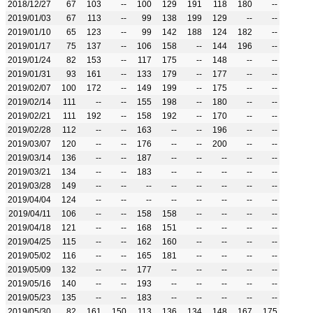
2018/12/27
67
103
--
100
129
191
118
180
--
2019/01/03
67
113
--
99
138
199
129
--
--
2019/01/10
65
123
--
99
142
188
124
182
--
2019/01/17
75
137
--
106
158
--
144
196
--
2019/01/24
82
153
--
117
175
--
148
--
--
2019/01/31
93
161
--
133
179
--
177
--
--
2019/02/07
100
172
--
149
199
--
175
--
--
2019/02/14
111
--
--
155
198
--
180
--
--
2019/02/21
111
192
--
158
192
--
170
--
--
2019/02/28
112
--
--
163
--
--
196
--
--
2019/03/07
120
--
--
176
--
--
200
--
--
2019/03/14
136
--
--
187
--
--
--
--
--
2019/03/21
134
--
--
183
--
--
--
--
--
2019/03/28
149
--
--
--
--
--
--
--
--
2019/04/04
124
--
--
--
--
--
--
--
--
2019/04/11
106
--
--
158
158
--
--
--
--
2019/04/18
121
--
--
168
151
--
--
--
--
2019/04/25
115
--
--
162
160
--
--
--
--
2019/05/02
116
--
--
165
181
--
--
--
--
2019/05/09
132
--
--
177
--
--
--
--
--
2019/05/16
140
--
--
193
--
--
--
--
--
2019/05/23
135
--
--
183
--
--
--
--
--
2019/05/30
82
161
150
113
136
134
148
167
175