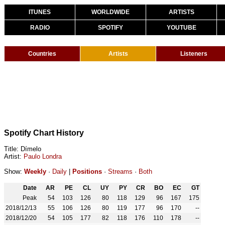
ITUNES
WORLDWIDE
ARTISTS
RADIO
SPOTIFY
YOUTUBE
Countries
Artists
Listeners
Spotify Chart History
Title: Dímelo
Artist:
Paulo Londra
Show:
Weekly
·
Daily
|
Positions
·
Streams
·
Both
Date
AR
PE
CL
UY
PY
CR
BO
EC
GT
Peak
54
103
126
80
118
129
96
167
175
2018/12/13
55
106
126
80
119
177
96
170
--
2018/12/20
54
105
177
82
118
176
110
178
--