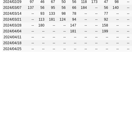
2024/02/29
97
46
67
50
56
118
173
47
98
--
2024/03/07
137
56
95
56
66
184
--
56
140
--
2024/03/14
--
93
133
98
78
--
--
77
--
--
2024/03/21
--
113
181
124
94
--
--
92
--
--
2024/03/28
--
180
--
--
147
--
--
158
--
--
2024/04/04
--
--
--
--
181
--
--
199
--
--
2024/04/11
--
--
--
--
--
--
--
--
--
--
2024/04/18
--
--
--
--
--
--
--
--
--
--
2024/04/25
--
--
--
--
--
--
--
--
--
--