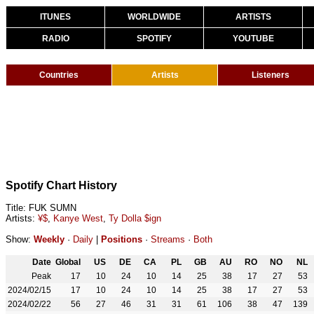
ITUNES
WORLDWIDE
ARTISTS
RADIO
SPOTIFY
YOUTUBE
Countries
Artists
Listeners
Spotify Chart History
Title: FUK SUMN
Artists:
¥$
,
Kanye West
,
Ty Dolla $ign
Show:
Weekly
·
Daily
|
Positions
·
Streams
·
Both
Date
Global
US
DE
CA
PL
GB
AU
RO
NO
NL
Peak
17
10
24
10
14
25
38
17
27
53
2024/02/15
17
10
24
10
14
25
38
17
27
53
2024/02/22
56
27
46
31
31
61
106
38
47
139