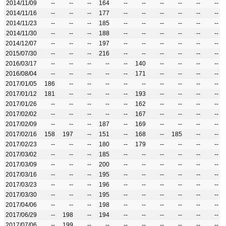
2014/11/09
--
--
--
164
--
--
--
--
--
--
2014/11/16
--
--
--
177
--
--
--
--
--
--
2014/11/23
--
--
--
185
--
--
--
--
--
--
2014/11/30
--
--
--
188
--
--
--
--
--
--
2014/12/07
--
--
--
197
--
--
--
--
--
--
2015/07/30
--
--
--
216
--
--
--
--
--
--
2016/03/17
--
--
--
--
--
140
--
--
--
--
2016/08/04
--
--
--
--
--
171
--
--
--
--
2017/01/05
186
--
--
--
--
--
--
--
--
--
2017/01/12
181
--
--
--
--
193
--
--
--
--
2017/01/26
--
--
--
--
--
162
--
--
--
--
2017/02/02
--
--
--
--
--
167
--
--
--
--
2017/02/09
--
--
--
187
--
169
--
--
--
--
2017/02/16
158
197
--
151
--
168
--
185
--
--
2017/02/23
--
--
--
180
--
179
--
--
--
--
2017/03/02
--
--
--
185
--
--
--
--
--
--
2017/03/09
--
--
--
200
--
--
--
--
--
--
2017/03/16
--
--
--
195
--
--
--
--
--
--
2017/03/23
--
--
--
196
--
--
--
--
--
--
2017/03/30
--
--
--
195
--
--
--
--
--
--
2017/04/06
--
--
--
198
--
--
--
--
--
--
2017/06/29
--
198
--
194
--
--
--
--
--
--
2017/07/06
--
199
--
--
--
--
--
--
--
--