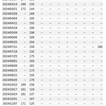
2024/03/14
189
155
--
--
--
--
--
--
--
--
2024/03/21
172
144
--
--
--
--
--
--
--
--
2024/03/28
--
169
--
--
--
--
--
--
--
--
2024/04/04
--
195
--
--
--
--
--
--
--
--
2024/04/11
--
155
--
--
--
--
--
--
--
--
2024/04/18
--
166
--
--
--
--
--
--
--
--
2024/05/09
--
198
--
--
--
--
--
--
--
--
2024/06/06
--
189
--
--
--
--
--
--
--
--
2024/06/20
--
194
--
--
--
--
--
--
--
--
2024/07/11
--
159
--
--
--
--
--
--
--
186
2024/07/18
--
132
--
--
--
--
--
--
--
--
2024/07/25
--
175
--
--
--
--
--
--
--
--
2024/08/01
--
193
--
--
--
--
--
--
--
--
2024/08/08
--
181
--
--
--
--
--
--
--
--
2024/08/15
--
173
--
--
--
--
--
--
--
--
2024/08/22
--
155
--
--
--
--
--
--
--
--
2024/09/26
--
178
--
--
--
--
--
--
--
--
2024/10/10
189
158
--
--
--
--
--
--
--
--
2024/10/17
161
119
--
--
--
--
--
--
--
--
2024/10/24
181
137
--
--
--
--
--
--
--
--
2024/10/31
--
187
--
--
--
--
--
--
--
--
2024/11/07
171
125
--
--
--
--
--
--
--
--