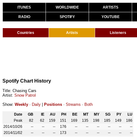
ITUNES
WORLDWIDE
ARTISTS
RADIO
SPOTIFY
YOUTUBE
Countries
Artists
Listeners
Spotify Chart History
Title: Chasing Cars
Artist:
Snow Patrol
Show:
Weekly
·
Daily
|
Positions
·
Streams
·
Both
Date
GB
IE
AU
PH
BE
MT
MY
SG
PY
LU
Peak
82
62
159
151
169
135
198
185
149
186
2014/10/26
--
--
--
176
--
--
--
--
--
--
2014/11/02
--
--
--
173
--
--
--
--
--
--