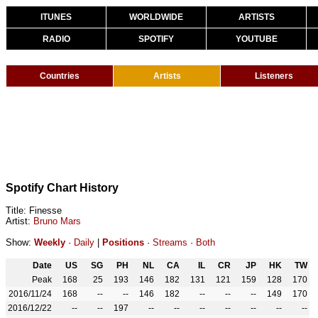
ITUNES
WORLDWIDE
ARTISTS
RADIO
SPOTIFY
YOUTUBE
Countries
Artists
Listeners
Spotify Chart History
Title: Finesse
Artist:
Bruno Mars
Show:
Weekly
·
Daily
|
Positions
·
Streams
·
Both
Date
US
SG
PH
NL
CA
IL
CR
JP
HK
TW
Peak
168
25
193
146
182
131
121
159
128
170
2016/11/24
168
--
--
146
182
--
--
--
149
170
2016/12/22
--
--
197
--
--
--
--
--
--
--