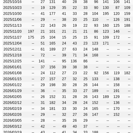
2025/10/16
--
27
131
40
28
38
96
141
106
141
2025/10/23
--
19
129
35
22
33
90
130
87
109
2025/10/30
--
41
177
41
33
28
104
195
120
159
2025/11/06
--
29
--
38
20
25
110
--
126
191
2025/11/13
--
22
143
26
19
22
93
160
125
188
2025/11/20
197
21
101
21
21
21
86
123
146
--
2025/11/27
175
25
104
15
25
15
91
109
172
--
2025/12/04
--
51
165
24
43
23
123
171
--
--
2025/12/11
--
61
189
27
63
24
148
--
--
--
2025/12/18
--
72
--
39
71
34
168
--
--
--
2025/12/25
--
141
--
95
136
86
--
--
--
--
2026/01/01
--
37
156
39
38
38
--
--
--
--
2026/01/08
--
24
112
27
23
22
92
156
119
182
2026/01/15
--
27
157
27
32
25
133
--
138
--
2026/01/22
--
29
198
30
28
26
144
--
158
--
2026/01/29
--
36
--
35
33
27
189
--
191
--
2026/02/05
--
26
152
31
28
26
143
189
129
--
2026/02/12
--
31
182
34
28
24
152
--
136
--
2026/02/19
--
34
181
33
30
24
165
--
170
--
2026/02/26
--
29
--
32
27
26
147
--
152
--
2026/03/05
--
28
--
35
26
29
--
--
--
--
2026/03/12
--
42
--
49
40
37
--
--
--
--
2026/03/19
--
43
--
41
34
33
188
--
--
--