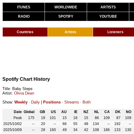
ITUNES
WORLDWIDE
ARTISTS
RADIO
SPOTIFY
YOUTUBE
Countries
Artists
Listeners
Spotify Chart History
Title: Baby Steps
Artist:
Olivia Dean
Show:
Weekly
·
Daily
|
Positions
·
Streams
·
Both
Date
Global
GB
US
AU
IE
NZ
NL
CA
DK
NO
Peak
175
19
101
15
18
15
86
109
87
109
2025/10/02
--
20
--
66
55
48
134
--
192
--
2025/10/09
--
28
160
49
34
42
108
186
133
130