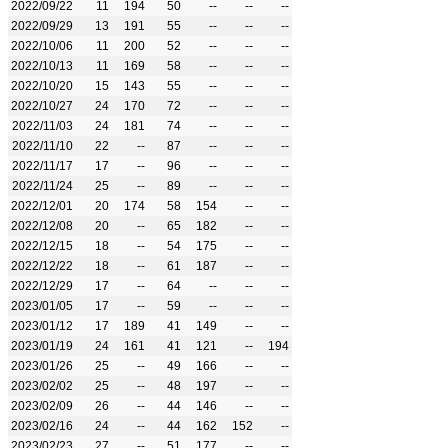
2022/09/22
11
194
50
--
--
--
2022/09/29
13
191
55
--
--
--
2022/10/06
11
200
52
--
--
--
2022/10/13
11
169
58
--
--
--
2022/10/20
15
143
55
--
--
--
2022/10/27
24
170
72
--
--
--
2022/11/03
24
181
74
--
--
--
2022/11/10
22
--
87
--
--
--
2022/11/17
17
--
96
--
--
--
2022/11/24
25
--
89
--
--
--
2022/12/01
20
174
58
154
--
--
2022/12/08
20
--
65
182
--
--
2022/12/15
18
--
54
175
--
--
2022/12/22
18
--
61
187
--
--
2022/12/29
17
--
64
--
--
--
2023/01/05
17
--
59
--
--
--
2023/01/12
17
189
41
149
--
--
2023/01/19
24
161
41
121
--
194
2023/01/26
25
--
49
166
--
--
2023/02/02
25
--
48
197
--
--
2023/02/09
26
--
44
146
--
--
2023/02/16
24
--
44
162
152
--
2023/02/23
27
--
51
177
--
--