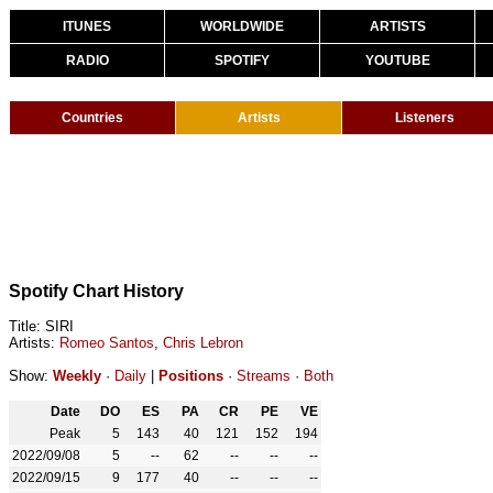
ITUNES
WORLDWIDE
ARTISTS
RADIO
SPOTIFY
YOUTUBE
Countries
Artists
Listeners
Spotify Chart History
Title: SIRI
Artists:
Romeo Santos
,
Chris Lebron
Show:
Weekly
·
Daily
|
Positions
·
Streams
·
Both
Date
DO
ES
PA
CR
PE
VE
Peak
5
143
40
121
152
194
2022/09/08
5
--
62
--
--
--
2022/09/15
9
177
40
--
--
--