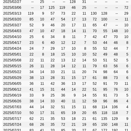
2025/02/27
--
25
--
--
128
31
--
--
--
--
2025/03/06
--
17
125
119
46
25
--
--
--
72
2025/03/13
119
9
57
73
22
11
130
128
--
29
2025/03/20
85
10
47
54
17
13
72
100
--
11
2025/03/27
52
9
46
20
17
11
65
47
--
10
2025/04/03
47
10
47
18
14
11
70
55
148
10
2025/04/10
25
6
34
8
11
7
42
47
70
10
2025/04/17
23
6
40
12
12
7
53
44
46
8
2025/04/24
24
7
29
17
10
8
55
52
44
7
2025/05/01
22
8
18
15
10
10
52
49
48
5
2025/05/08
22
11
22
13
12
14
53
51
52
5
2025/05/15
26
11
28
14
12
11
79
63
56
6
2025/05/22
34
14
33
21
11
20
74
98
64
6
2025/05/29
38
13
28
31
15
17
61
88
73
6
2025/06/05
36
11
42
36
13
17
52
91
70
11
2025/06/12
41
15
31
44
14
22
51
95
76
10
2025/06/19
33
9
25
36
9
14
55
91
73
5
2025/06/26
38
14
33
40
11
12
59
96
86
4
2025/07/03
44
14
32
51
15
11
68
114
106
4
2025/07/10
50
17
31
65
19
20
65
118
118
7
2025/07/17
62
21
35
53
18
21
61
135
129
9
2025/07/24
68
26
35
72
21
19
65
150
148
11
2025/07/31
83
41
33
85
20
27
67
172
192
11