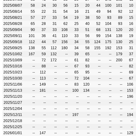
2025/08/07
58
24
30
56
15
20
44
100
101
10
2025/08/14
55
22
31
54
16
21
49
94
92
12
2025/08/21
57
27
33
54
19
38
50
93
89
15
2025/08/28
65
28
31
62
25
40
52
104
93
16
2025/09/04
90
37
33
108
33
51
68
131
120
20
2025/09/11
101
36
41
110
33
56
99
154
138
19
2025/09/18
112
44
57
156
34
55
124
175
130
25
2025/09/25
138
55
112
180
34
58
155
192
153
31
2025/10/02
167
59
132
--
39
65
--
--
179
37
2025/10/09
--
72
172
--
61
82
--
--
200
67
2025/10/16
--
88
--
--
67
93
--
--
--
82
2025/10/23
--
112
--
--
65
95
--
--
--
69
2025/10/30
--
113
--
--
72
104
--
--
--
67
2025/11/06
--
149
--
--
83
120
--
--
--
106
2025/11/13
--
181
--
--
100
134
--
--
--
153
2025/11/20
--
--
--
--
--
--
--
--
--
196
2025/11/27
--
--
--
--
--
--
--
--
--
--
2025/12/04
--
--
--
--
--
--
--
--
--
--
2025/12/11
--
--
--
--
197
--
--
--
--
194
2025/12/18
--
--
--
--
--
--
--
--
--
--
2025/12/25
--
--
--
--
--
--
--
--
--
--
2026/01/01
--
147
--
--
--
--
--
--
--
129