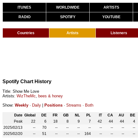
ITUNES
WORLDWIDE
ARTISTS
RADIO
SPOTIFY
YOUTUBE
Countries
Artists
Listeners
Spotify Chart History
Title: Show Me Love
Artists:
WizTheMc
,
bees & honey
Show:
Weekly
·
Daily
|
Positions
·
Streams
·
Both
Date
Global
DE
FR
GB
NL
PL
IT
CA
AU
BE
Peak
22
6
18
8
9
7
42
44
44
4
2025/02/13
--
70
--
--
--
--
--
--
--
--
2025/02/20
--
51
--
--
--
164
--
--
--
--