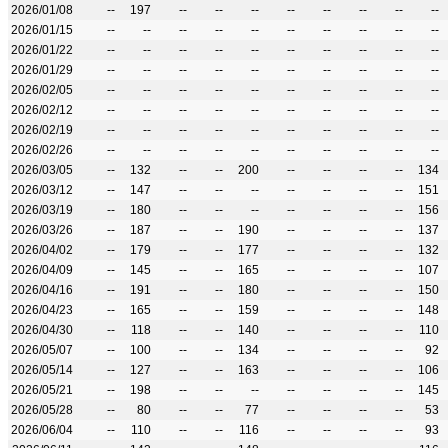
2026/01/08
--
197
--
--
--
--
--
--
--
--
2026/01/15
--
--
--
--
--
--
--
--
--
--
2026/01/22
--
--
--
--
--
--
--
--
--
--
2026/01/29
--
--
--
--
--
--
--
--
--
--
2026/02/05
--
--
--
--
--
--
--
--
--
--
2026/02/12
--
--
--
--
--
--
--
--
--
--
2026/02/19
--
--
--
--
--
--
--
--
--
--
2026/02/26
--
--
--
--
--
--
--
--
--
--
2026/03/05
--
132
--
--
200
--
--
--
--
134
2026/03/12
--
147
--
--
--
--
--
--
--
151
2026/03/19
--
180
--
--
--
--
--
--
--
156
2026/03/26
--
187
--
--
190
--
--
--
--
137
2026/04/02
--
179
--
--
177
--
--
--
--
132
2026/04/09
--
145
--
--
165
--
--
--
--
107
2026/04/16
--
191
--
--
180
--
--
--
--
150
2026/04/23
--
165
--
--
159
--
--
--
--
148
2026/04/30
--
118
--
--
140
--
--
--
--
110
2026/05/07
--
100
--
--
134
--
--
--
--
92
2026/05/14
--
127
--
--
163
--
--
--
--
106
2026/05/21
--
198
--
--
--
--
--
--
--
145
2026/05/28
--
80
--
--
77
--
--
--
--
53
2026/06/04
--
110
--
--
116
--
--
--
--
93