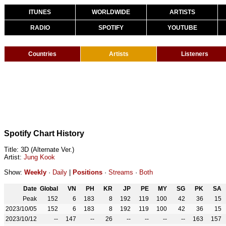
ITUNES
WORLDWIDE
ARTISTS
RADIO
SPOTIFY
YOUTUBE
Countries
Artists
Listeners
Spotify Chart History
Title: 3D (Alternate Ver.)
Artist:
Jung Kook
Show:
Weekly
·
Daily
|
Positions
·
Streams
·
Both
Date
Global
VN
PH
KR
JP
PE
MY
SG
PK
SA
Peak
152
6
183
8
192
119
100
42
36
15
2023/10/05
152
6
183
8
192
119
100
42
36
15
2023/10/12
--
147
--
26
--
--
--
--
163
157