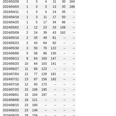
2024/03/28
1
3
4
11
30
164
2024/04/04
1
3
3
13
35
186
2024/04/11
1
3
4
14
35
--
2024/04/18
1
3
11
17
50
--
2024/04/25
1
5
17
34
96
--
2024/05/02
1
12
23
33
108
--
2024/05/09
2
24
39
43
162
--
2024/05/16
2
35
49
81
--
--
2024/05/23
2
43
64
92
--
--
2024/05/30
3
50
76
122
--
--
2024/06/06
5
58
86
130
--
--
2024/06/13
8
64
100
147
--
--
2024/06/20
10
64
103
141
--
--
2024/06/27
11
66
123
--
--
--
2024/07/04
12
77
129
181
--
--
2024/07/11
13
87
156
192
--
--
2024/07/18
12
93
173
--
--
--
2024/07/25
15
106
195
--
--
--
2024/08/01
15
104
197
--
--
--
2024/08/08
18
121
--
--
--
--
2024/08/15
23
160
--
--
--
--
2024/08/22
23
146
--
--
--
--
2024/08/29
28
158
--
--
--
--