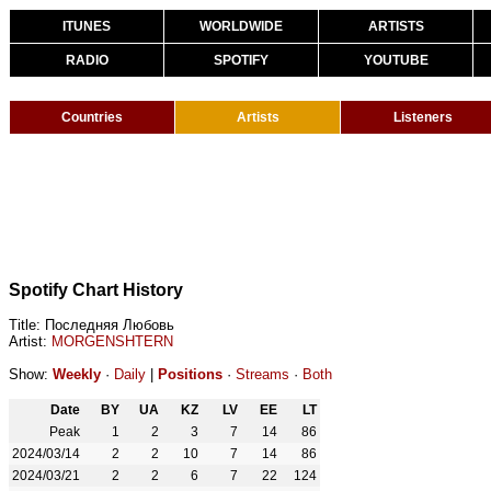
ITUNES
WORLDWIDE
ARTISTS
RADIO
SPOTIFY
YOUTUBE
Countries
Artists
Listeners
Spotify Chart History
Title: Последняя Любовь
Artist:
MORGENSHTERN
Show:
Weekly
·
Daily
|
Positions
·
Streams
·
Both
Date
BY
UA
KZ
LV
EE
LT
Peak
1
2
3
7
14
86
2024/03/14
2
2
10
7
14
86
2024/03/21
2
2
6
7
22
124