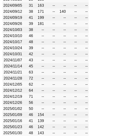
2024/09/05
31
163
--
--
--
--
2024/09/12
38
171
--
140
--
--
2024/09/19
41
199
--
--
--
--
2024/09/26
39
181
--
--
--
--
2024/10/03
38
--
--
--
--
--
2024/10/10
46
--
--
--
--
--
2024/10/17
48
--
--
--
--
--
2024/10/24
39
--
--
--
--
--
2024/10/31
42
--
--
--
--
--
2024/11/07
43
--
--
--
--
--
2024/11/14
45
--
--
--
--
--
2024/11/21
63
--
--
--
--
--
2024/11/28
72
--
--
--
--
--
2024/12/05
62
--
--
--
--
--
2024/12/12
64
--
--
--
--
--
2024/12/19
71
--
--
--
--
--
2024/12/26
56
--
--
--
--
--
2025/01/02
50
--
--
--
--
--
2025/01/09
46
154
--
--
--
--
2025/01/16
41
139
--
--
--
--
2025/01/23
46
142
--
--
--
--
2025/01/30
48
143
--
--
--
--