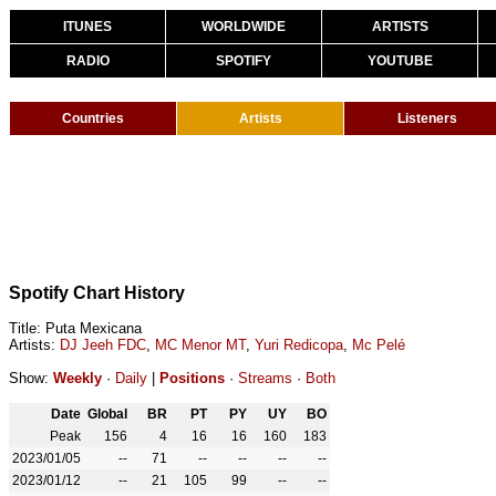
ITUNES
WORLDWIDE
ARTISTS
RADIO
SPOTIFY
YOUTUBE
Countries
Artists
Listeners
Spotify Chart History
Title: Puta Mexicana
Artists:
DJ Jeeh FDC
,
MC Menor MT
,
Yuri Redicopa
,
Mc Pelé
Show:
Weekly
·
Daily
|
Positions
·
Streams
·
Both
Date
Global
BR
PT
PY
UY
BO
Peak
156
4
16
16
160
183
2023/01/05
--
71
--
--
--
--
2023/01/12
--
21
105
99
--
--