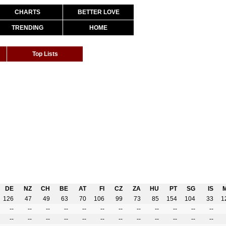
CHARTS
BETTER LOVE
TRENDING
HOME
Top Lists
DE
NZ
CH
BE
AT
FI
CZ
ZA
HU
PT
SG
IS
126
47
49
63
70
106
99
73
85
154
104
33
1
--
--
--
--
--
--
--
--
--
--
--
--
--
--
--
--
--
--
--
--
--
--
--
--