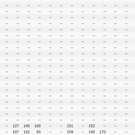
--
--
--
--
--
--
--
--
--
--
--
--
--
--
--
--
--
--
--
--
--
--
--
--
--
--
--
--
--
--
--
--
--
--
--
--
--
--
--
--
--
--
--
--
--
--
--
--
--
--
--
--
--
--
--
--
--
--
--
--
--
--
--
--
--
--
--
--
--
--
--
--
--
--
--
--
--
--
--
--
--
--
--
--
--
--
--
--
--
--
--
--
--
--
--
--
--
--
--
--
--
--
--
--
--
--
--
--
--
--
--
--
--
--
--
--
--
--
--
--
--
--
--
--
--
--
--
--
--
--
--
--
--
--
--
--
--
--
--
--
--
--
--
--
--
--
--
--
--
--
--
--
--
--
--
--
--
--
--
--
--
--
--
--
--
--
--
--
--
--
--
--
--
--
--
--
--
--
--
--
--
--
--
--
--
--
--
--
--
--
--
--
--
--
--
--
--
--
--
--
--
--
--
--
--
--
--
--
--
--
--
--
--
--
--
--
--
--
--
--
--
--
--
--
--
--
--
--
--
--
--
--
--
--
--
--
--
--
--
--
--
127
145
100
--
--
151
--
152
--
--
--
--
107
152
93
--
--
159
--
140
170
--
--