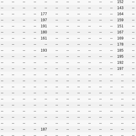
--
--
--
--
--
--
--
--
--
--
--
152
--
--
--
--
--
--
--
--
--
--
--
--
143
--
--
--
--
--
177
--
--
--
--
--
--
164
--
--
--
--
--
197
--
--
--
--
--
--
159
--
--
--
--
--
191
--
--
--
--
--
--
151
--
--
--
--
--
180
--
--
--
--
--
--
167
--
--
--
--
--
161
--
--
--
--
--
--
169
--
--
--
--
--
--
--
--
--
--
--
--
178
--
--
--
--
--
193
--
--
--
--
--
--
185
--
--
--
--
--
--
--
--
--
--
--
--
195
--
--
--
--
--
--
--
--
--
--
--
--
192
--
--
--
--
--
--
--
--
--
--
--
--
197
--
--
--
--
--
--
--
--
--
--
--
--
--
--
--
--
--
--
--
--
--
--
--
--
--
--
--
--
--
--
--
--
--
--
--
--
--
--
--
--
--
--
--
--
--
--
--
--
--
--
--
--
--
--
--
--
--
--
--
--
--
--
--
--
--
--
--
--
--
--
--
--
--
--
--
--
--
--
--
--
--
--
--
--
--
--
--
--
--
--
--
--
--
--
--
--
--
--
--
--
--
--
--
--
--
--
--
--
--
--
--
--
--
--
--
--
--
--
--
--
--
--
187
--
--
--
--
--
--
--
--
--
--
--
--
--
--
--
--
--
--
--
--
--