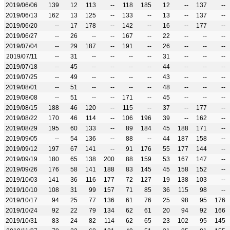
2019/06/06
139
12
113
--
118
185
12
--
137
--
2019/06/13
162
13
125
--
133
--
13
--
137
--
2019/06/20
--
17
178
--
142
--
16
--
177
--
2019/06/27
--
26
--
--
167
--
22
--
--
--
2019/07/04
--
29
187
--
191
--
26
--
--
--
2019/07/11
--
31
--
--
--
--
31
--
--
--
2019/07/18
--
45
--
--
--
--
44
--
--
--
2019/07/25
--
49
--
--
--
--
43
--
--
--
2019/08/01
--
51
--
--
--
--
48
--
--
--
2019/08/08
--
51
--
--
171
--
45
--
--
--
2019/08/15
188
46
120
--
115
--
37
--
177
--
2019/08/22
170
46
114
--
106
196
39
--
162
--
2019/08/29
195
60
133
--
89
184
45
188
171
--
2019/09/05
--
54
136
--
88
--
44
187
158
--
2019/09/12
197
67
141
--
91
176
55
177
144
--
2019/09/19
180
65
138
200
88
159
53
167
147
--
2019/09/26
176
58
141
188
83
145
45
158
152
--
2019/10/03
141
36
116
177
72
127
19
138
103
--
2019/10/10
108
31
99
157
71
85
36
115
98
--
2019/10/17
94
25
77
136
61
76
25
98
95
176
2019/10/24
92
22
79
134
62
61
20
94
92
166
2019/10/31
83
24
82
114
62
65
23
102
95
145