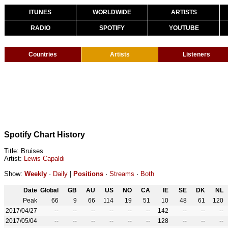
ITUNES
WORLDWIDE
ARTISTS
RADIO
SPOTIFY
YOUTUBE
Countries
Artists
Listeners
Spotify Chart History
Title: Bruises
Artist:
Lewis Capaldi
Show:
Weekly
·
Daily
|
Positions
·
Streams
·
Both
Date
Global
GB
AU
US
NO
CA
IE
SE
DK
NL
Peak
66
9
66
114
19
51
10
48
61
120
2017/04/27
--
--
--
--
--
--
142
--
--
--
2017/05/04
--
--
--
--
--
--
128
--
--
--