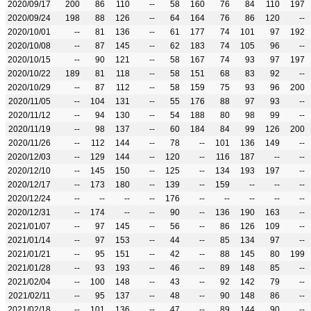
2020/09/17
200
86
110
--
58
160
76
84
110
197
2020/09/24
198
88
126
--
64
164
76
86
120
--
2020/10/01
--
81
136
--
61
177
74
101
97
192
2020/10/08
--
87
145
--
62
183
74
105
96
--
2020/10/15
--
90
121
--
58
167
74
93
97
197
2020/10/22
189
81
118
--
58
151
68
83
92
--
2020/10/29
--
87
112
--
58
159
75
93
96
200
2020/11/05
--
104
131
--
55
176
88
97
93
--
2020/11/12
--
94
130
--
54
188
80
98
99
--
2020/11/19
--
98
137
--
60
184
84
99
126
200
2020/11/26
--
112
144
--
78
--
101
136
149
--
2020/12/03
--
129
144
--
120
--
116
187
--
--
2020/12/10
--
145
150
--
125
--
134
193
197
--
2020/12/17
--
173
180
--
139
--
159
--
--
--
2020/12/24
--
--
--
--
176
--
--
--
--
--
2020/12/31
--
174
--
--
90
--
136
190
163
--
2021/01/07
--
97
145
--
56
--
86
126
109
--
2021/01/14
--
97
153
--
44
--
85
134
97
--
2021/01/21
--
95
151
--
42
--
88
145
80
199
2021/01/28
--
93
193
--
46
--
89
148
85
--
2021/02/04
--
100
148
--
43
--
92
142
79
--
2021/02/11
--
95
137
--
48
--
90
148
86
--
2021/02/18
--
101
136
--
47
--
89
144
90
--