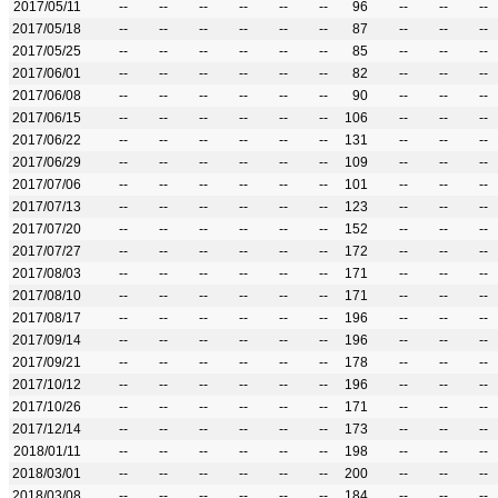
2017/05/11
--
--
--
--
--
--
96
--
--
--
2017/05/18
--
--
--
--
--
--
87
--
--
--
2017/05/25
--
--
--
--
--
--
85
--
--
--
2017/06/01
--
--
--
--
--
--
82
--
--
--
2017/06/08
--
--
--
--
--
--
90
--
--
--
2017/06/15
--
--
--
--
--
--
106
--
--
--
2017/06/22
--
--
--
--
--
--
131
--
--
--
2017/06/29
--
--
--
--
--
--
109
--
--
--
2017/07/06
--
--
--
--
--
--
101
--
--
--
2017/07/13
--
--
--
--
--
--
123
--
--
--
2017/07/20
--
--
--
--
--
--
152
--
--
--
2017/07/27
--
--
--
--
--
--
172
--
--
--
2017/08/03
--
--
--
--
--
--
171
--
--
--
2017/08/10
--
--
--
--
--
--
171
--
--
--
2017/08/17
--
--
--
--
--
--
196
--
--
--
2017/09/14
--
--
--
--
--
--
196
--
--
--
2017/09/21
--
--
--
--
--
--
178
--
--
--
2017/10/12
--
--
--
--
--
--
196
--
--
--
2017/10/26
--
--
--
--
--
--
171
--
--
--
2017/12/14
--
--
--
--
--
--
173
--
--
--
2018/01/11
--
--
--
--
--
--
198
--
--
--
2018/03/01
--
--
--
--
--
--
200
--
--
--
2018/03/08
--
--
--
--
--
--
184
--
--
--