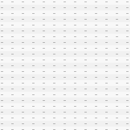
--
--
--
--
--
--
--
--
--
--
--
--
--
--
--
--
--
--
--
--
--
--
--
--
--
--
--
--
--
--
--
--
--
--
--
--
--
--
--
--
--
--
--
--
--
--
--
--
--
--
--
--
--
--
--
--
--
--
--
--
--
--
--
--
--
--
--
--
--
--
--
--
--
--
--
--
--
--
--
--
--
--
--
--
--
--
--
--
--
--
--
--
--
--
--
--
--
--
--
--
--
--
--
--
--
--
--
--
--
--
--
--
--
--
--
--
--
--
--
--
--
--
--
--
--
--
--
--
--
--
--
--
--
--
--
--
--
--
--
--
--
--
--
--
--
--
--
--
--
--
--
--
--
--
--
--
--
--
--
--
--
--
--
--
--
--
--
--
--
--
--
--
--
--
--
--
--
--
--
--
--
--
--
--
--
--
--
--
--
--
--
--
--
--
--
--
--
--
--
--
--
--
--
--
--
--
--
--
--
--
--
--
--
--
--
--
--
--
--
--
--
--
--
--
--
--
--
--
--
--
--
--
--
--
--
--
--
--
--
--
--
--
--
--
--
--
--
--
--
--
--
--
--
--
--
--
--
--
--
--
--
--
--
--
--
--
--
--
--
--
--
--
--
--
--
--
--
--
--
--
--
--
--
--
--
--
--
--
--
--
--
--
--
--
--
--
--
--
--