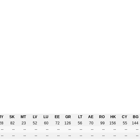
MY
SK
MT
LV
LU
EE
GR
LT
AE
RO
HK
CY
BG
28
82
23
52
60
72
126
56
70
99
156
55
144
--
--
--
--
--
--
--
--
--
--
--
--
--
--
--
--
--
--
--
--
--
--
--
--
--
--