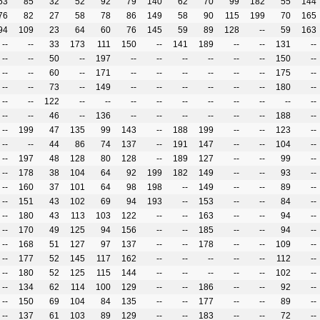
53
85
32
52
92
79
140
62
70
99
182
55
144
76
82
27
58
78
86
149
58
90
115
199
70
165
94
109
23
64
60
76
145
59
89
128
--
59
163
--
--
33
173
111
150
--
141
189
--
--
131
--
--
--
50
--
197
--
--
--
--
--
--
150
--
--
--
60
--
171
--
--
--
--
--
--
175
--
--
--
73
--
149
--
--
--
--
--
--
180
--
--
--
122
--
--
--
--
--
--
--
--
--
--
--
--
46
--
136
--
--
--
--
--
--
188
--
--
199
47
135
99
143
--
188
199
--
--
123
--
--
--
44
86
74
137
--
191
147
--
--
104
--
--
197
48
128
80
128
--
189
127
--
--
99
--
--
178
38
104
64
92
199
182
149
--
--
93
--
--
160
37
101
64
98
198
--
149
--
--
89
--
--
151
43
102
69
94
193
--
153
--
--
84
--
--
180
43
113
103
122
--
--
163
--
--
94
--
--
170
49
125
94
156
--
--
185
--
--
94
--
--
168
51
127
97
137
--
--
178
--
--
109
--
--
177
52
145
117
162
--
--
--
--
--
112
--
--
180
52
125
115
144
--
--
--
--
--
102
--
--
134
62
114
100
129
--
--
186
--
--
92
--
--
150
69
104
84
135
--
--
177
--
--
89
--
--
137
61
103
89
129
--
--
183
--
--
72
--