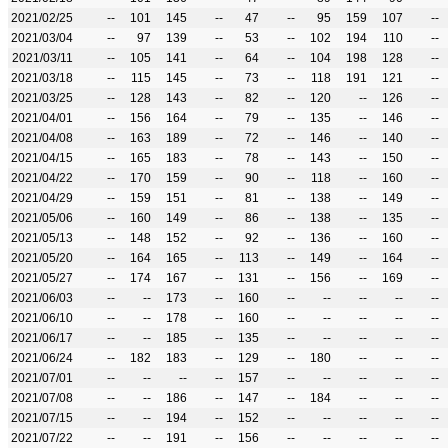
2021/02/25
--
101
145
--
47
--
95
159
107
--
2021/03/04
--
97
139
--
53
--
102
194
110
--
2021/03/11
--
105
141
--
64
--
104
198
128
--
2021/03/18
--
115
145
--
73
--
118
191
121
--
2021/03/25
--
128
143
--
82
--
120
--
126
--
2021/04/01
--
156
164
--
79
--
135
--
146
--
2021/04/08
--
163
189
--
72
--
146
--
140
--
2021/04/15
--
165
183
--
78
--
143
--
150
--
2021/04/22
--
170
159
--
90
--
118
--
160
--
2021/04/29
--
159
151
--
81
--
138
--
149
--
2021/05/06
--
160
149
--
86
--
138
--
135
--
2021/05/13
--
148
152
--
92
--
136
--
160
--
2021/05/20
--
164
165
--
113
--
149
--
164
--
2021/05/27
--
174
167
--
131
--
156
--
169
--
2021/06/03
--
--
173
--
160
--
--
--
--
--
2021/06/10
--
--
178
--
160
--
--
--
--
--
2021/06/17
--
--
185
--
135
--
--
--
--
--
2021/06/24
--
182
183
--
129
--
180
--
--
--
2021/07/01
--
--
--
--
157
--
--
--
--
--
2021/07/08
--
--
186
--
147
--
184
--
--
--
2021/07/15
--
--
194
--
152
--
--
--
--
--
2021/07/22
--
--
191
--
156
--
--
--
--
--