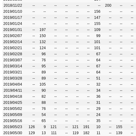
2018/11/22
--
--
--
--
--
--
--
200
--
--
2019/01/10
--
--
--
--
--
--
156
--
--
--
2019/01/17
--
--
--
--
--
--
147
--
--
--
2019/01/24
--
--
--
--
--
--
155
--
--
--
2019/01/31
--
197
--
--
--
--
109
--
--
--
2019/02/07
--
150
--
--
--
--
99
--
--
--
2019/02/14
--
132
--
--
--
--
101
--
--
--
2019/02/21
--
124
--
--
--
--
101
--
--
--
2019/02/28
--
96
--
--
--
--
67
--
--
--
2019/03/07
--
76
--
--
--
--
64
--
--
--
2019/03/14
--
95
--
--
--
--
67
--
--
--
2019/03/21
--
89
--
--
--
--
64
--
--
--
2019/03/28
--
89
--
--
--
--
51
--
--
--
2019/04/04
--
105
--
--
--
--
32
--
--
--
2019/04/11
--
90
--
--
--
--
34
--
--
--
2019/04/18
--
82
--
--
--
--
36
--
--
--
2019/04/25
--
88
--
--
--
--
31
--
--
--
2019/05/02
--
76
--
--
--
--
29
--
--
--
2019/05/09
--
54
--
--
--
--
24
--
--
--
2019/05/16
--
65
--
--
--
--
35
--
--
--
2019/05/23
126
9
121
--
121
191
10
--
155
--
2019/05/30
129
13
111
--
119
182
11
--
139
--