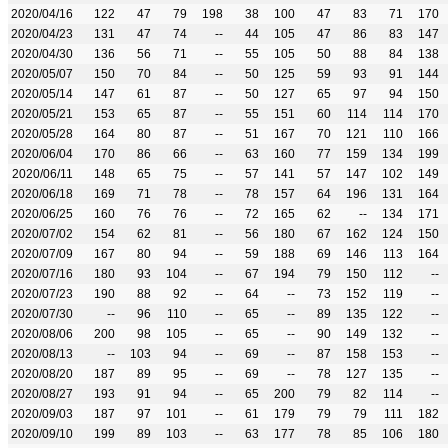
2020/04/16
122
47
79
198
38
100
47
83
71
170
2020/04/23
131
47
74
--
44
105
47
86
83
147
2020/04/30
136
56
71
--
55
105
50
88
84
138
2020/05/07
150
70
84
--
50
125
59
93
91
144
2020/05/14
147
61
87
--
50
127
65
97
94
150
2020/05/21
153
65
87
--
55
151
60
114
114
170
2020/05/28
164
80
87
--
51
167
70
121
110
166
2020/06/04
170
86
66
--
63
160
77
159
134
199
2020/06/11
148
65
75
--
57
141
57
147
102
149
2020/06/18
169
71
78
--
78
157
64
196
131
164
2020/06/25
160
76
76
--
72
165
62
--
134
171
2020/07/02
154
62
81
--
56
180
67
162
124
150
2020/07/09
167
80
94
--
59
188
69
146
113
164
2020/07/16
180
93
104
--
67
194
79
150
112
--
2020/07/23
190
88
92
--
64
--
73
152
119
--
2020/07/30
--
96
110
--
65
--
89
135
122
--
2020/08/06
200
98
105
--
65
--
90
149
132
--
2020/08/13
--
103
94
--
69
--
87
158
153
--
2020/08/20
187
89
95
--
69
--
78
127
135
--
2020/08/27
193
91
94
--
65
200
79
82
114
--
2020/09/03
187
97
101
--
61
179
79
79
111
182
2020/09/10
199
89
103
--
63
177
78
85
106
180