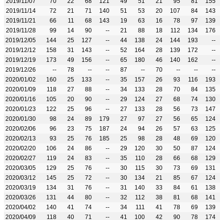
2019/11/07
70
22
68
121
49
51
21
95
81
155
2019/11/14
72
21
71
140
51
53
20
107
84
143
2019/11/21
66
11
68
143
19
63
16
78
97
139
2019/11/28
99
14
90
--
21
88
18
112
134
176
2019/12/05
144
25
127
--
44
138
24
144
193
--
2019/12/12
158
31
143
--
52
164
28
139
172
--
2019/12/19
173
49
156
--
65
180
46
140
162
--
2019/12/26
--
78
--
--
87
--
70
--
--
--
2020/01/02
160
25
133
--
35
157
26
93
116
193
2020/01/09
118
27
88
--
34
133
28
70
84
135
2020/01/16
105
20
90
--
29
124
27
68
74
130
2020/01/23
122
25
96
--
27
133
28
56
73
147
2020/01/30
98
24
89
179
27
97
27
56
65
124
2020/02/06
96
23
75
187
24
94
26
57
63
125
2020/02/13
93
25
76
185
25
98
28
48
69
120
2020/02/20
106
24
86
--
29
120
30
50
87
124
2020/02/27
119
24
83
--
35
110
28
66
68
129
2020/03/05
129
25
76
--
30
115
30
73
69
131
2020/03/12
145
25
72
--
30
134
21
85
67
124
2020/03/19
134
31
76
--
31
140
33
84
61
138
2020/03/26
131
44
80
--
32
112
38
81
68
141
2020/04/02
140
41
74
--
34
111
41
78
69
139
2020/04/09
118
40
71
--
41
100
42
90
78
174