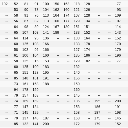
192
52
81
91
100
150
163
118
128
--
--
77
--
53
90
78
104
162
160
121
126
--
--
93
--
58
91
76
113
164
174
107
128
--
--
109
--
56
87
82
113
160
177
129
134
--
--
107
--
64
98
89
124
167
180
151
151
--
--
114
--
65
107
103
141
189
--
133
152
--
--
143
--
64
114
95
136
--
--
133
164
--
--
152
--
60
125
108
166
--
--
133
178
--
--
170
--
58
102
96
166
--
--
127
174
--
--
179
--
61
106
104
160
--
--
135
186
--
--
196
--
58
125
115
153
--
--
129
182
--
--
177
--
60
125
109
183
--
--
132
--
--
--
--
--
65
151
128
195
--
--
140
--
--
--
--
--
85
148
161
191
--
--
156
--
--
--
--
--
73
161
168
188
--
--
150
--
--
--
--
--
94
178
159
--
--
--
160
--
--
--
--
--
79
157
168
--
--
--
145
--
--
--
--
--
74
169
169
--
--
--
135
--
195
--
200
--
77
147
134
--
--
--
153
--
186
--
191
--
71
145
129
--
--
--
158
--
187
--
198
--
79
137
148
187
--
--
168
--
175
--
145
--
85
132
141
200
--
--
172
--
179
--
152