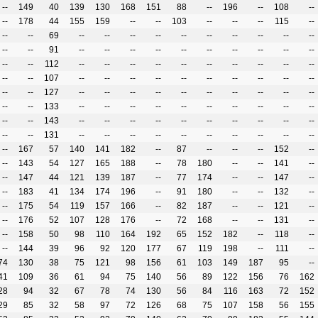
--
149
40
139
130
168
151
88
--
196
--
108
--
--
178
44
155
159
--
--
103
--
--
--
115
--
--
--
69
--
--
--
--
--
--
--
--
--
--
--
--
91
--
--
--
--
--
--
--
--
--
--
--
--
112
--
--
--
--
--
--
--
--
--
--
--
--
107
--
--
--
--
--
--
--
--
--
--
--
--
127
--
--
--
--
--
--
--
--
--
--
--
--
133
--
--
--
--
--
--
--
--
--
--
--
--
143
--
--
--
--
--
--
--
--
--
--
--
--
131
--
--
--
--
--
--
--
--
--
--
--
167
57
140
141
182
--
87
--
--
--
152
--
--
143
54
127
165
188
--
78
180
--
--
141
--
--
147
44
121
139
187
--
77
174
--
--
147
--
--
183
41
134
174
196
--
91
180
--
--
132
--
--
175
54
119
157
166
--
82
187
--
--
121
--
--
176
52
107
128
176
--
72
168
--
--
131
--
--
158
50
98
110
164
192
65
152
182
--
118
--
--
144
39
96
92
120
177
67
119
198
--
111
--
74
130
38
75
121
98
156
61
103
149
187
95
--
41
109
36
61
94
75
140
56
89
122
156
76
162
28
94
32
67
78
74
130
56
84
116
163
72
152
29
85
32
58
97
72
126
68
75
107
158
56
155