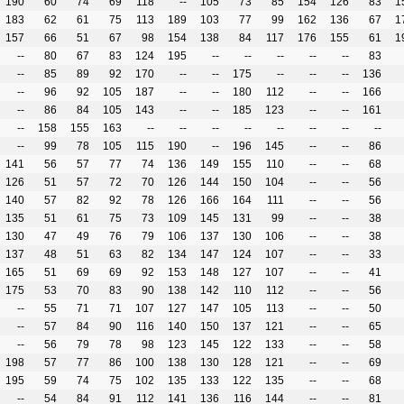
190
60
74
69
118
--
105
73
85
154
126
83
1
183
62
61
75
113
189
103
77
99
162
136
67
1
157
66
51
67
98
154
138
84
117
176
155
61
1
--
80
67
83
124
195
--
--
--
--
--
83
--
85
89
92
170
--
--
175
--
--
--
136
--
96
92
105
187
--
--
180
112
--
--
166
--
86
84
105
143
--
--
185
123
--
--
161
--
158
155
163
--
--
--
--
--
--
--
--
--
99
78
105
115
190
--
196
145
--
--
86
141
56
57
77
74
136
149
155
110
--
--
68
126
51
57
72
70
126
144
150
104
--
--
56
140
57
82
92
78
126
166
164
111
--
--
56
135
51
61
75
73
109
145
131
99
--
--
38
130
47
49
76
79
106
137
130
106
--
--
38
137
48
51
63
82
134
147
124
107
--
--
33
165
51
69
69
92
153
148
127
107
--
--
41
175
53
70
83
90
138
142
110
112
--
--
56
--
55
71
71
107
127
147
105
113
--
--
50
--
57
84
90
116
140
150
137
121
--
--
65
--
56
79
78
98
123
145
122
133
--
--
58
198
57
77
86
100
138
130
128
121
--
--
69
195
59
74
75
102
135
133
122
135
--
--
68
--
54
84
91
112
141
136
116
144
--
--
81