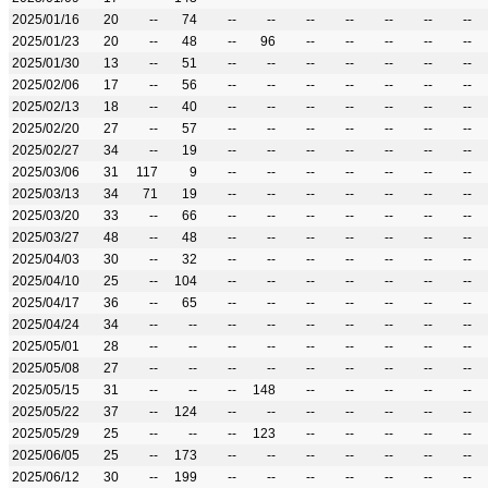
2025/01/16
20
--
74
--
--
--
--
--
--
--
2025/01/23
20
--
48
--
96
--
--
--
--
--
2025/01/30
13
--
51
--
--
--
--
--
--
--
2025/02/06
17
--
56
--
--
--
--
--
--
--
2025/02/13
18
--
40
--
--
--
--
--
--
--
2025/02/20
27
--
57
--
--
--
--
--
--
--
2025/02/27
34
--
19
--
--
--
--
--
--
--
2025/03/06
31
117
9
--
--
--
--
--
--
--
2025/03/13
34
71
19
--
--
--
--
--
--
--
2025/03/20
33
--
66
--
--
--
--
--
--
--
2025/03/27
48
--
48
--
--
--
--
--
--
--
2025/04/03
30
--
32
--
--
--
--
--
--
--
2025/04/10
25
--
104
--
--
--
--
--
--
--
2025/04/17
36
--
65
--
--
--
--
--
--
--
2025/04/24
34
--
--
--
--
--
--
--
--
--
2025/05/01
28
--
--
--
--
--
--
--
--
--
2025/05/08
27
--
--
--
--
--
--
--
--
--
2025/05/15
31
--
--
--
148
--
--
--
--
--
2025/05/22
37
--
124
--
--
--
--
--
--
--
2025/05/29
25
--
--
--
123
--
--
--
--
--
2025/06/05
25
--
173
--
--
--
--
--
--
--
2025/06/12
30
--
199
--
--
--
--
--
--
--