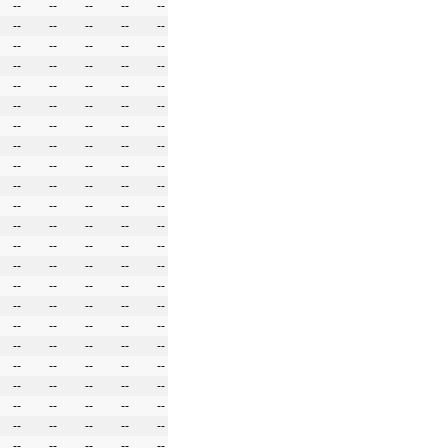
--
--
--
--
--
--
--
--
--
--
--
--
--
--
--
--
--
--
--
--
--
--
--
--
--
--
--
--
--
--
--
--
--
--
--
--
--
--
--
--
--
--
--
--
--
--
--
--
--
--
--
--
--
--
--
--
--
--
--
--
--
--
--
--
--
--
--
--
--
--
--
--
--
--
--
--
--
--
--
--
--
--
--
--
--
--
--
--
--
--
--
--
--
--
--
--
--
--
--
--
--
--
--
--
--
--
--
--
--
--
--
--
--
--
--