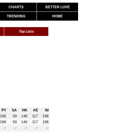
CHARTS
BETTER LOVE
TRENDING
HOME
Top Lists
PY
SA
HK
AE
NI
166
59
146
117
198
166
59
146
117
198
--
--
--
--
--