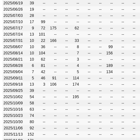
2025/06/19
39
--
--
--
--
--
--
--
--
--
2025/06/26
19
--
--
--
--
--
--
--
--
--
2025/07/03
28
--
--
--
--
--
--
--
--
--
2025/07/10
17
99
--
--
--
--
--
--
--
--
2025/07/17
9
72
175
--
62
--
--
--
--
--
2025/07/24
13
101
--
--
--
--
--
--
--
--
2025/07/31
10
22
166
--
33
--
--
--
--
--
2025/08/07
10
36
--
--
8
--
--
99
--
--
2025/08/14
10
104
--
--
7
--
--
156
--
--
2025/08/21
10
62
--
--
3
--
--
--
--
--
2025/08/28
6
81
--
--
4
--
--
189
--
--
2025/09/04
7
42
--
--
5
--
--
134
--
--
2025/09/11
5
46
91
--
114
--
--
--
--
--
2025/09/18
13
3
106
--
174
--
--
--
--
--
2025/09/25
39
--
--
--
--
--
--
--
--
--
2025/10/02
54
--
--
--
195
--
--
--
--
--
2025/10/09
58
--
--
--
--
--
--
--
--
--
2025/10/16
63
--
--
--
--
--
--
--
--
--
2025/10/23
74
--
--
--
--
--
--
--
--
--
2025/10/30
80
--
--
--
--
--
--
--
--
--
2025/11/06
92
--
--
--
--
--
--
--
--
--
2025/11/13
152
--
--
--
--
--
--
--
--
--