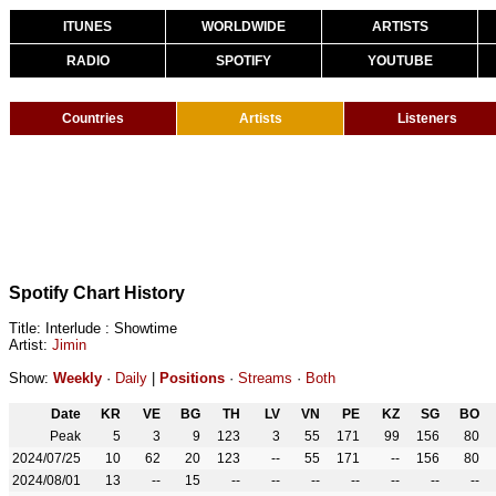
ITUNES
WORLDWIDE
ARTISTS
RADIO
SPOTIFY
YOUTUBE
Countries
Artists
Listeners
Spotify Chart History
Title: Interlude : Showtime
Artist:
Jimin
Show:
Weekly
·
Daily
|
Positions
·
Streams
·
Both
Date
KR
VE
BG
TH
LV
VN
PE
KZ
SG
BO
Peak
5
3
9
123
3
55
171
99
156
80
2024/07/25
10
62
20
123
--
55
171
--
156
80
2024/08/01
13
--
15
--
--
--
--
--
--
--