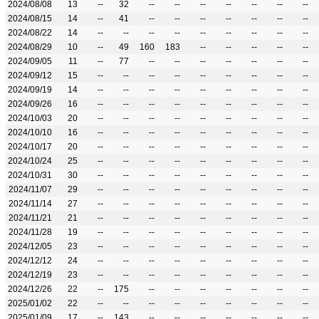
2024/08/08
13
--
32
--
--
--
--
--
--
--
2024/08/15
14
--
41
--
--
--
--
--
--
--
2024/08/22
14
--
--
--
--
--
--
--
--
--
2024/08/29
10
--
49
160
183
--
--
--
--
--
2024/09/05
11
--
77
--
--
--
--
--
--
--
2024/09/12
15
--
--
--
--
--
--
--
--
--
2024/09/19
14
--
--
--
--
--
--
--
--
--
2024/09/26
16
--
--
--
--
--
--
--
--
--
2024/10/03
20
--
--
--
--
--
--
--
--
--
2024/10/10
16
--
--
--
--
--
--
--
--
--
2024/10/17
20
--
--
--
--
--
--
--
--
--
2024/10/24
25
--
--
--
--
--
--
--
--
--
2024/10/31
30
--
--
--
--
--
--
--
--
--
2024/11/07
29
--
--
--
--
--
--
--
--
--
2024/11/14
27
--
--
--
--
--
--
--
--
--
2024/11/21
21
--
--
--
--
--
--
--
--
--
2024/11/28
19
--
--
--
--
--
--
--
--
--
2024/12/05
23
--
--
--
--
--
--
--
--
--
2024/12/12
24
--
--
--
--
--
--
--
--
--
2024/12/19
23
--
--
--
--
--
--
--
--
--
2024/12/26
22
--
175
--
--
--
--
--
--
--
2025/01/02
22
--
--
--
--
--
--
--
--
--
2025/01/09
17
--
143
--
--
--
--
--
--
--