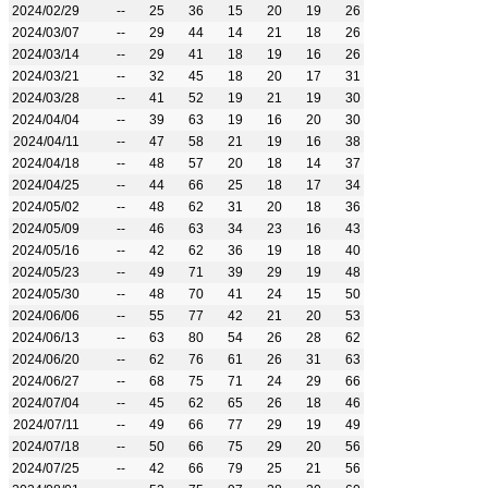
2024/02/29
--
25
36
15
20
19
26
2024/03/07
--
29
44
14
21
18
26
2024/03/14
--
29
41
18
19
16
26
2024/03/21
--
32
45
18
20
17
31
2024/03/28
--
41
52
19
21
19
30
2024/04/04
--
39
63
19
16
20
30
2024/04/11
--
47
58
21
19
16
38
2024/04/18
--
48
57
20
18
14
37
2024/04/25
--
44
66
25
18
17
34
2024/05/02
--
48
62
31
20
18
36
2024/05/09
--
46
63
34
23
16
43
2024/05/16
--
42
62
36
19
18
40
2024/05/23
--
49
71
39
29
19
48
2024/05/30
--
48
70
41
24
15
50
2024/06/06
--
55
77
42
21
20
53
2024/06/13
--
63
80
54
26
28
62
2024/06/20
--
62
76
61
26
31
63
2024/06/27
--
68
75
71
24
29
66
2024/07/04
--
45
62
65
26
18
46
2024/07/11
--
49
66
77
29
19
49
2024/07/18
--
50
66
75
29
20
56
2024/07/25
--
42
66
79
25
21
56