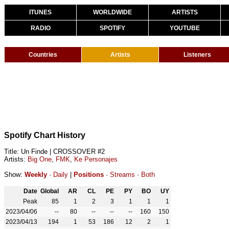
ITUNES
WORLDWIDE
ARTISTS
RADIO
SPOTIFY
YOUTUBE
Countries
Artists
Listeners
Spotify Chart History
Title: Un Finde | CROSSOVER #2
Artists:
Big One
,
FMK
,
Ke Personajes
Show:
Weekly
·
Daily
|
Positions
·
Streams
·
Both
Date
Global
AR
CL
PE
PY
BO
UY
Peak
85
1
2
3
1
1
1
2023/04/06
--
80
--
--
--
160
150
2023/04/13
194
1
53
186
12
2
1