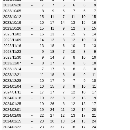
2023/09/28
--
7
7
5
6
6
9
2023/10/05
--
8
9
6
7
6
7
2023/10/12
--
15
11
7
11
10
15
2023/10/19
--
10
17
14
13
15
16
2023/10/26
--
15
11
9
12
9
15
2023/11/02
--
16
13
7
15
9
14
2023/11/09
--
14
13
8
12
10
13
2023/11/16
--
13
18
6
10
7
13
2023/11/23
--
9
18
7
10
8
9
2023/11/30
--
9
14
8
8
10
10
2023/12/07
--
8
17
7
8
8
10
2023/12/14
--
7
17
8
8
8
10
2023/12/21
--
11
18
8
8
9
11
2023/12/28
--
10
17
9
7
9
10
2024/01/04
--
10
15
8
9
10
11
2024/01/11
--
17
17
7
12
10
17
2024/01/18
--
19
23
8
12
13
19
2024/01/25
--
19
26
8
12
13
17
2024/02/01
--
19
24
11
12
14
20
2024/02/08
--
22
27
12
13
17
21
2024/02/15
--
23
26
13
14
13
24
2024/02/22
--
23
32
17
18
17
24