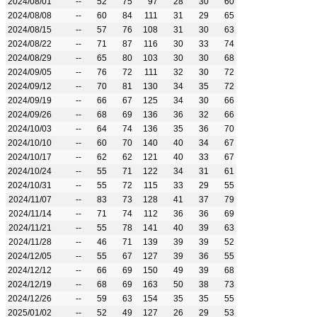
2024/08/01
--
52
75
97
28
30
60
2024/08/08
--
60
84
111
31
29
65
2024/08/15
--
57
76
108
31
30
63
2024/08/22
--
71
87
116
30
33
74
2024/08/29
--
65
80
103
30
30
68
2024/09/05
--
76
72
111
32
30
72
2024/09/12
--
70
81
130
34
35
72
2024/09/19
--
66
67
125
34
30
66
2024/09/26
--
68
69
136
36
32
66
2024/10/03
--
64
74
136
35
36
70
2024/10/10
--
60
70
140
40
34
67
2024/10/17
--
62
62
121
40
33
67
2024/10/24
--
55
71
122
34
31
61
2024/10/31
--
55
72
115
33
29
55
2024/11/07
--
83
73
128
41
37
79
2024/11/14
--
71
74
112
36
36
69
2024/11/21
--
55
78
141
40
39
63
2024/11/28
--
46
71
139
39
39
52
2024/12/05
--
55
67
127
39
36
55
2024/12/12
--
66
69
150
49
39
68
2024/12/19
--
68
69
163
50
38
73
2024/12/26
--
59
63
154
35
35
55
2025/01/02
--
52
49
127
26
29
53