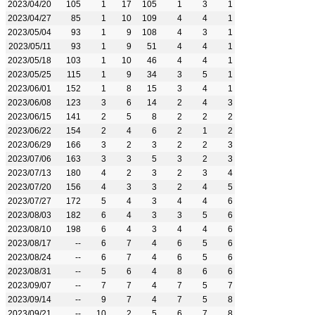
2023/04/20
105
1
17
105
1
3
1
2023/04/27
85
1
10
109
4
4
1
2023/05/04
93
1
9
108
4
3
1
2023/05/11
93
1
9
51
4
4
1
2023/05/18
103
1
10
46
4
4
1
2023/05/25
115
1
9
34
3
5
1
2023/06/01
152
1
8
15
3
4
1
2023/06/08
123
3
6
14
2
4
3
2023/06/15
141
2
5
8
2
2
2
2023/06/22
154
2
4
6
2
1
2
2023/06/29
166
3
2
3
2
2
3
2023/07/06
163
3
3
5
3
2
3
2023/07/13
180
4
2
3
2
3
4
2023/07/20
156
4
3
3
2
4
5
2023/07/27
172
5
4
3
4
4
6
2023/08/03
182
6
4
3
3
5
6
2023/08/10
198
6
4
3
4
4
6
2023/08/17
--
6
7
4
6
5
6
2023/08/24
--
6
7
4
6
5
6
2023/08/31
--
5
6
4
8
6
6
2023/09/07
--
7
7
4
7
5
7
2023/09/14
--
9
7
4
7
5
8
2023/09/21
--
10
2
5
6
7
8