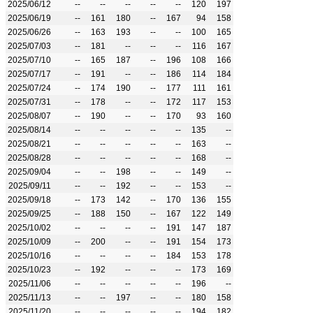
2025/06/12
--
--
--
--
--
120
197
2025/06/19
--
161
180
--
167
94
158
2025/06/26
--
163
193
--
--
100
165
2025/07/03
--
181
--
--
--
116
167
2025/07/10
--
165
187
--
196
108
166
2025/07/17
--
191
--
--
186
114
184
2025/07/24
--
174
190
--
177
111
161
2025/07/31
--
178
--
--
172
117
153
2025/08/07
--
190
--
--
170
93
160
2025/08/14
--
--
--
--
--
135
--
2025/08/21
--
--
--
--
--
163
--
2025/08/28
--
--
--
--
--
168
--
2025/09/04
--
--
198
--
--
149
--
2025/09/11
--
--
192
--
--
153
--
2025/09/18
--
173
142
--
170
136
155
2025/09/25
--
188
150
--
167
122
149
2025/10/02
--
--
--
--
191
147
187
2025/10/09
--
200
--
--
191
154
173
2025/10/16
--
--
--
--
184
153
178
2025/10/23
--
192
--
--
--
173
169
2025/11/06
--
--
--
--
--
196
--
2025/11/13
--
--
197
--
--
180
158
2025/11/20
--
--
--
--
--
194
182