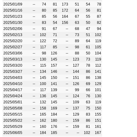
2025/01/09
--
74
81
173
51
54
78
2025/01/16
--
80
85
172
64
56
81
2025/01/23
--
85
56
164
67
55
87
2025/01/30
--
83
54
156
63
50
82
2025/02/06
--
91
67
--
68
47
94
2025/02/13
--
102
71
--
73
51
102
2025/02/20
--
122
72
--
89
64
119
2025/02/27
--
117
85
--
98
61
105
2025/03/06
--
98
126
--
88
50
104
2025/03/13
--
130
145
--
123
73
119
2025/03/20
--
115
157
--
127
78
112
2025/03/27
--
134
146
--
144
86
141
2025/04/03
--
145
150
--
151
86
138
2025/04/10
--
100
141
--
126
69
129
2025/04/17
--
117
139
--
99
66
101
2025/04/24
--
136
145
--
124
76
130
2025/05/01
--
132
145
--
109
63
119
2025/05/08
--
158
169
--
137
75
150
2025/05/15
--
165
184
--
129
83
155
2025/05/22
--
162
180
--
159
86
151
2025/05/29
--
160
176
--
159
81
161
2025/06/05
--
184
185
--
--
102
167