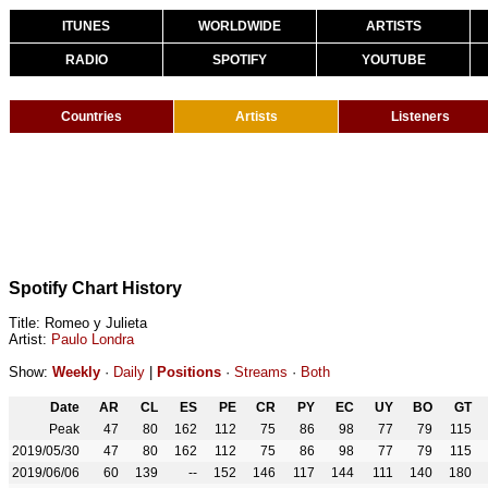
ITUNES
WORLDWIDE
ARTISTS
RADIO
SPOTIFY
YOUTUBE
Countries
Artists
Listeners
Spotify Chart History
Title: Romeo y Julieta
Artist:
Paulo Londra
Show:
Weekly
·
Daily
|
Positions
·
Streams
·
Both
Date
AR
CL
ES
PE
CR
PY
EC
UY
BO
GT
Peak
47
80
162
112
75
86
98
77
79
115
2019/05/30
47
80
162
112
75
86
98
77
79
115
2019/06/06
60
139
--
152
146
117
144
111
140
180