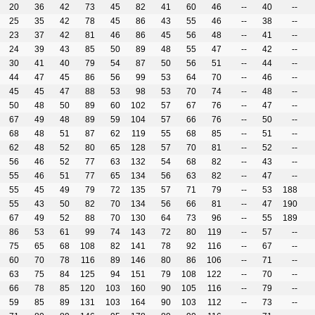
20
36
42
73
45
82
41
60
46
--
40
--
25
35
42
78
45
86
43
55
46
--
38
--
23
37
42
81
46
86
45
56
48
--
41
--
24
39
43
85
50
89
48
55
47
--
42
--
30
41
40
79
54
87
50
56
51
--
44
--
44
47
45
86
56
99
53
64
70
--
46
--
45
45
47
88
53
98
53
70
74
--
48
--
50
48
50
89
60
102
57
67
76
--
47
--
67
49
48
89
59
104
57
66
76
--
50
--
68
48
51
87
62
119
55
68
85
--
51
--
62
48
52
80
65
128
57
70
81
--
52
--
56
46
52
77
63
132
54
68
82
--
43
--
55
46
51
77
65
134
56
63
82
--
47
--
55
45
49
79
72
135
57
71
79
--
53
188
55
43
50
82
70
134
56
66
81
--
47
190
67
49
52
88
70
130
64
73
96
--
55
189
86
53
61
99
74
143
72
80
119
--
57
--
75
65
68
108
82
141
78
92
116
--
67
--
60
70
78
116
89
146
80
86
106
--
71
--
63
75
84
125
94
151
79
108
122
--
70
--
66
78
85
120
103
160
90
105
116
--
79
--
59
85
89
131
103
164
90
103
112
--
73
--