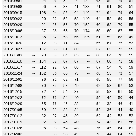
2016/09/01
--
94
96
34
46
124
68
59
79
51
2016/09/08
--
96
98
33
41
138
71
61
80
51
2016/09/15
--
108
94
52
64
146
74
64
79
64
2016/09/22
--
90
82
53
58
140
64
58
69
56
2016/09/29
--
91
85
55
70
152
60
63
70
55
2016/10/06
--
87
86
55
70
174
60
60
67
55
2016/10/13
--
85
82
53
66
195
61
59
68
49
2016/10/20
--
112
93
71
84
--
65
67
75
53
2016/10/27
--
107
88
61
80
--
67
65
72
55
2016/11/03
--
93
88
64
65
--
66
64
70
55
2016/11/10
--
104
87
67
67
--
67
60
71
58
2016/11/17
--
112
92
67
66
--
67
54
70
59
2016/11/24
--
102
86
65
73
--
68
55
72
57
2016/12/01
--
86
82
62
71
--
69
55
77
56
2016/12/08
--
70
85
58
49
--
62
53
67
53
2016/12/15
--
72
81
54
37
--
59
53
61
50
2016/12/22
--
72
76
54
40
--
59
49
50
44
2016/12/29
--
65
76
45
38
--
54
38
46
41
2017/01/05
--
59
81
38
34
--
52
36
44
40
2017/01/12
--
82
92
45
39
--
62
42
53
52
2017/01/19
--
92
97
45
40
--
74
43
61
58
2017/01/26
--
96
93
54
48
--
76
45
64
61
2017/02/02
--
91
86
58
49
--
73
44
64
59