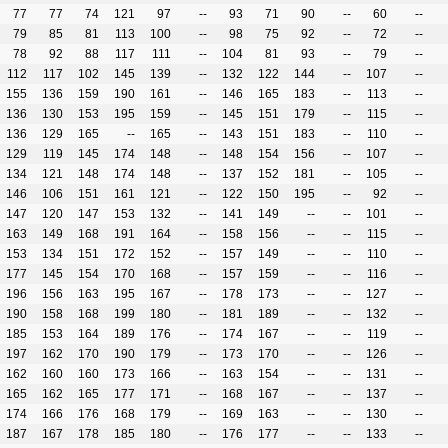
77
77
74
121
97
--
93
71
90
--
60
--
79
85
81
113
100
--
98
75
92
--
72
--
78
92
88
117
111
--
104
81
93
--
79
--
112
117
102
145
139
--
132
122
144
--
107
--
155
136
159
190
161
--
146
165
183
--
113
--
136
130
153
195
159
--
145
151
179
--
115
--
136
129
165
--
165
--
143
151
183
--
110
--
129
119
145
174
148
--
148
154
156
--
107
--
134
121
148
174
148
--
137
152
181
--
105
--
146
106
151
161
121
--
122
150
195
--
92
--
147
120
147
153
132
--
141
149
--
--
101
--
163
149
168
191
164
--
158
156
--
--
115
--
153
134
151
172
152
--
157
149
--
--
110
--
177
145
154
170
168
--
157
159
--
--
116
--
196
156
163
195
167
--
178
173
--
--
127
--
190
158
168
199
180
--
181
189
--
--
132
--
185
153
164
189
176
--
174
167
--
--
119
--
197
162
170
190
179
--
173
170
--
--
126
--
162
160
160
173
166
--
163
154
--
--
131
--
165
162
165
177
171
--
168
167
--
--
137
--
174
166
176
168
179
--
169
163
--
--
130
--
187
167
178
185
180
--
176
177
--
--
133
--