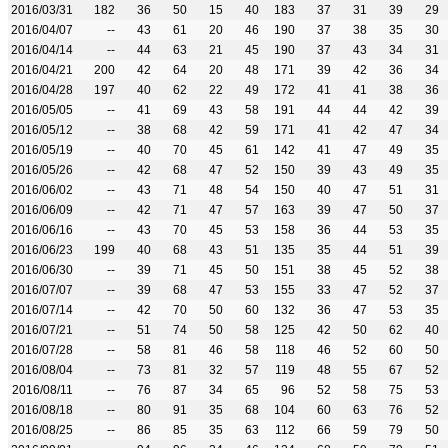
2016/03/31
182
36
50
15
40
183
37
31
39
29
2016/04/07
--
43
61
20
46
190
37
38
35
30
2016/04/14
--
44
63
21
45
190
37
43
34
31
2016/04/21
200
42
64
20
48
171
39
42
36
34
2016/04/28
197
40
62
22
49
172
41
41
38
36
2016/05/05
--
41
69
43
58
191
44
44
42
39
2016/05/12
--
38
68
42
59
171
41
42
47
34
2016/05/19
--
40
70
45
61
142
41
47
49
35
2016/05/26
--
42
68
47
52
150
39
43
49
35
2016/06/02
--
43
71
48
54
150
40
47
51
31
2016/06/09
--
42
71
47
57
163
39
47
50
37
2016/06/16
--
43
70
45
53
158
36
44
53
35
2016/06/23
199
40
68
43
51
135
35
44
51
39
2016/06/30
--
39
71
45
50
151
38
45
52
38
2016/07/07
--
39
68
47
53
155
33
47
52
37
2016/07/14
--
42
70
50
60
132
36
47
53
35
2016/07/21
--
51
74
50
58
125
42
50
62
40
2016/07/28
--
58
81
46
58
118
46
52
60
50
2016/08/04
--
73
81
32
57
119
48
55
67
52
2016/08/11
--
76
87
34
65
96
52
58
75
53
2016/08/18
--
80
91
35
68
104
60
63
76
52
2016/08/25
--
86
85
35
63
112
66
59
79
50