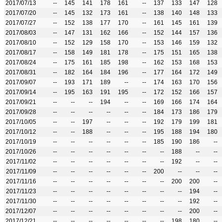
2017/07/13
--
145
141
178
161
--
137
133
147
128
2017/07/20
--
145
132
173
161
--
138
140
148
133
2017/07/27
--
152
138
177
170
--
161
145
161
139
2017/08/03
--
147
131
162
166
--
152
144
157
136
2017/08/10
--
152
129
158
170
--
153
146
159
132
2017/08/17
--
158
149
181
178
--
175
151
165
138
2017/08/24
--
175
161
185
198
--
162
153
168
153
2017/08/31
--
182
164
184
196
--
177
164
172
149
2017/09/07
--
193
171
189
--
--
174
163
170
156
2017/09/14
--
195
163
191
195
--
172
152
166
157
2017/09/21
--
--
--
194
--
--
169
166
174
164
2017/09/28
--
--
--
--
--
--
184
173
186
179
2017/10/05
--
--
197
--
--
--
192
179
199
181
2017/10/12
--
--
188
--
--
--
195
188
194
180
2017/10/19
--
--
--
--
--
--
185
190
186
--
2017/10/26
--
--
--
--
--
--
--
188
--
--
2017/11/02
--
--
--
--
--
--
--
192
--
--
2017/11/09
--
--
--
--
--
--
200
--
--
--
2017/11/16
--
--
--
--
--
--
--
200
200
--
2017/11/23
--
--
--
--
--
--
--
--
194
--
2017/11/30
--
--
--
--
--
--
--
--
192
--
2017/12/07
--
--
--
--
--
--
--
--
200
--
2017/12/21
--
--
--
--
--
--
--
198
180
--