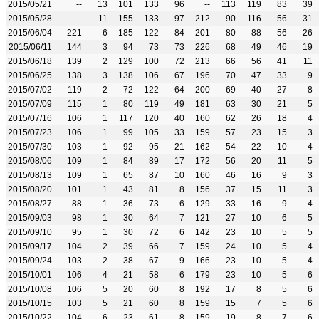
2015/05/21
--
13
101
133
96
--
113
119
83
39
2015/05/28
--
11
155
133
97
212
90
116
56
31
2015/06/04
221
6
185
122
84
201
80
88
56
26
2015/06/11
144
3
94
73
73
226
68
49
46
19
2015/06/18
139
2
129
100
72
213
66
56
41
11
2015/06/25
138
3
138
106
67
196
70
47
33
9
2015/07/02
119
2
72
122
64
200
69
40
27
8
2015/07/09
115
1
80
119
49
181
63
30
21
5
2015/07/16
106
1
117
120
40
160
62
26
18
4
2015/07/23
106
1
99
105
33
159
57
23
15
3
2015/07/30
103
1
92
95
21
162
54
22
10
4
2015/08/06
109
1
84
89
17
172
56
20
11
5
2015/08/13
109
1
65
87
10
160
46
16
9
3
2015/08/20
101
1
43
81
8
156
37
15
11
3
2015/08/27
88
1
36
73
6
129
33
16
9
4
2015/09/03
98
1
30
64
7
121
27
10
6
5
2015/09/10
95
1
30
72
6
142
23
10
5
5
2015/09/17
104
2
39
66
7
159
24
10
5
4
2015/09/24
103
2
38
67
9
166
23
10
5
4
2015/10/01
106
4
21
58
6
179
23
10
5
6
2015/10/08
106
5
20
60
8
192
17
8
5
6
2015/10/15
103
5
21
60
8
159
15
7
5
6
2015/10/22
104
6
23
61
8
159
19
8
7
6