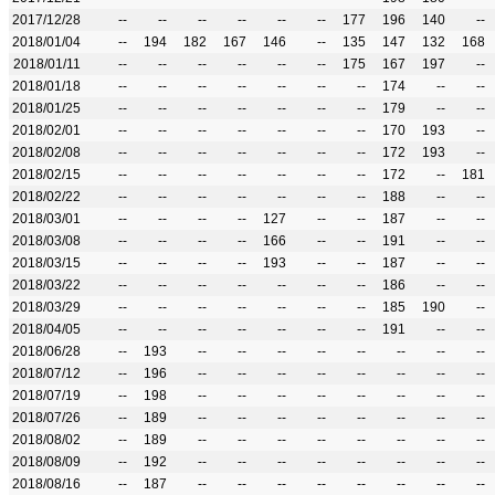
2017/12/28
--
--
--
--
--
--
177
196
140
--
2018/01/04
--
194
182
167
146
--
135
147
132
168
2018/01/11
--
--
--
--
--
--
175
167
197
--
2018/01/18
--
--
--
--
--
--
--
174
--
--
2018/01/25
--
--
--
--
--
--
--
179
--
--
2018/02/01
--
--
--
--
--
--
--
170
193
--
2018/02/08
--
--
--
--
--
--
--
172
193
--
2018/02/15
--
--
--
--
--
--
--
172
--
181
2018/02/22
--
--
--
--
--
--
--
188
--
--
2018/03/01
--
--
--
--
127
--
--
187
--
--
2018/03/08
--
--
--
--
166
--
--
191
--
--
2018/03/15
--
--
--
--
193
--
--
187
--
--
2018/03/22
--
--
--
--
--
--
--
186
--
--
2018/03/29
--
--
--
--
--
--
--
185
190
--
2018/04/05
--
--
--
--
--
--
--
191
--
--
2018/06/28
--
193
--
--
--
--
--
--
--
--
2018/07/12
--
196
--
--
--
--
--
--
--
--
2018/07/19
--
198
--
--
--
--
--
--
--
--
2018/07/26
--
189
--
--
--
--
--
--
--
--
2018/08/02
--
189
--
--
--
--
--
--
--
--
2018/08/09
--
192
--
--
--
--
--
--
--
--
2018/08/16
--
187
--
--
--
--
--
--
--
--