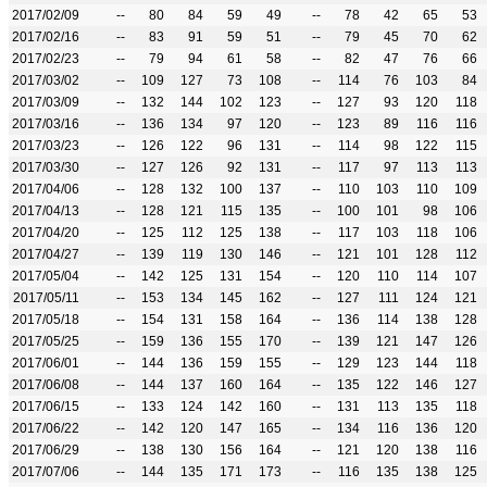
2017/02/09
--
80
84
59
49
--
78
42
65
53
2017/02/16
--
83
91
59
51
--
79
45
70
62
2017/02/23
--
79
94
61
58
--
82
47
76
66
2017/03/02
--
109
127
73
108
--
114
76
103
84
2017/03/09
--
132
144
102
123
--
127
93
120
118
2017/03/16
--
136
134
97
120
--
123
89
116
116
2017/03/23
--
126
122
96
131
--
114
98
122
115
2017/03/30
--
127
126
92
131
--
117
97
113
113
2017/04/06
--
128
132
100
137
--
110
103
110
109
2017/04/13
--
128
121
115
135
--
100
101
98
106
2017/04/20
--
125
112
125
138
--
117
103
118
106
2017/04/27
--
139
119
130
146
--
121
101
128
112
2017/05/04
--
142
125
131
154
--
120
110
114
107
2017/05/11
--
153
134
145
162
--
127
111
124
121
2017/05/18
--
154
131
158
164
--
136
114
138
128
2017/05/25
--
159
136
155
170
--
139
121
147
126
2017/06/01
--
144
136
159
155
--
129
123
144
118
2017/06/08
--
144
137
160
164
--
135
122
146
127
2017/06/15
--
133
124
142
160
--
131
113
135
118
2017/06/22
--
142
120
147
165
--
134
116
136
120
2017/06/29
--
138
130
156
164
--
121
120
138
116
2017/07/06
--
144
135
171
173
--
116
135
138
125