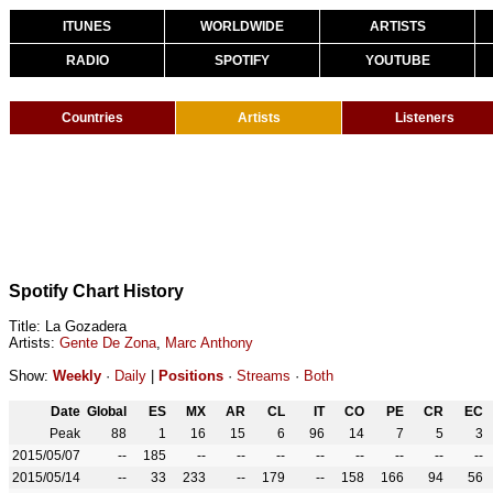
ITUNES
WORLDWIDE
ARTISTS
RADIO
SPOTIFY
YOUTUBE
Countries
Artists
Listeners
Spotify Chart History
Title: La Gozadera
Artists:
Gente De Zona
,
Marc Anthony
Show:
Weekly
·
Daily
|
Positions
·
Streams
·
Both
Date
Global
ES
MX
AR
CL
IT
CO
PE
CR
EC
Peak
88
1
16
15
6
96
14
7
5
3
2015/05/07
--
185
--
--
--
--
--
--
--
--
2015/05/14
--
33
233
--
179
--
158
166
94
56