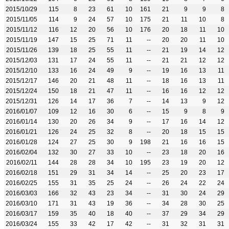
2015/10/29
115
8
23
61
10
161
21
9
9
8
2015/11/05
114
9
24
57
10
175
21
11
10
8
2015/11/12
116
12
20
56
10
176
20
18
11
10
2015/11/19
147
15
25
71
11
--
20
20
11
10
2015/11/26
139
18
25
55
11
--
21
19
14
12
2015/12/03
131
17
24
55
11
--
21
21
12
12
2015/12/10
133
16
24
49
9
--
19
16
13
11
2015/12/17
146
20
21
48
11
--
18
16
13
11
2015/12/24
150
18
21
47
11
--
16
16
12
12
2015/12/31
126
14
17
36
7
--
14
13
9
12
2016/01/07
109
12
16
30
6
--
15
9
8
9
2016/01/14
130
20
26
34
9
--
17
16
14
12
2016/01/21
126
24
25
32
8
--
20
18
15
15
2016/01/28
124
27
25
30
9
198
21
16
16
15
2016/02/04
132
30
27
33
10
--
23
18
20
16
2016/02/11
144
28
28
34
10
195
23
19
20
12
2016/02/18
151
29
31
34
14
--
25
20
23
17
2016/02/25
155
31
35
25
24
--
26
24
22
24
2016/03/03
166
32
43
23
34
--
31
30
24
29
2016/03/10
171
31
43
19
36
--
34
28
30
25
2016/03/17
159
35
40
18
40
--
37
29
34
29
2016/03/24
155
33
42
17
42
--
31
32
31
31