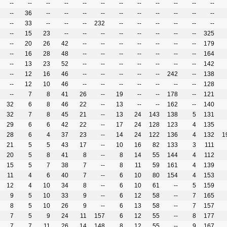
--
--
--
--
--
--
--
--
--
--
--
--
--
36
--
--
--
--
--
--
--
--
--
--
--
33
--
--
--
232
--
--
--
--
--
--
--
15
23
--
--
--
--
--
--
--
--
325
--
20
26
42
--
--
--
--
--
--
--
179
--
16
28
48
--
--
--
--
--
--
--
164
--
13
23
52
--
--
--
--
--
--
--
142
--
12
16
46
--
--
--
--
--
242
--
138
--
12
10
46
--
--
--
--
--
--
--
128
--
7
8
41
26
--
19
--
--
178
--
121
32
6
8
46
22
--
13
--
--
162
--
140
32
7
8
45
21
--
13
24
143
138
5
131
29
6
6
42
22
--
17
24
128
123
4
135
28
6
4
37
23
--
14
24
122
136
4
132
1
21
5
5
43
17
--
10
16
82
133
3
111
20
5
8
41
8
--
8
14
55
144
4
112
15
5
7
38
7
--
8
11
59
161
4
139
11
4
6
40
7
--
6
10
80
154
4
153
12
4
10
34
8
--
6
10
61
--
5
159
9
5
10
33
9
--
6
12
58
--
7
165
8
5
10
26
9
--
6
13
58
--
7
157
7
5
9
24
11
157
6
12
55
--
8
177
7
7
11
26
14
148
8
12
55
--
9
167