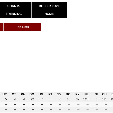
CHARTS
BETTER LOVE
TRENDING
HOME
Top Lists
UY
GT
PA
DO
HN
PT
SV
BO
PY
NL
NI
CH
5
4
4
22
7
65
6
10
37
123
3
111
1
--
--
--
--
--
--
--
--
--
--
--
--
--
--
--
--
--
--
--
--
--
--
--
--