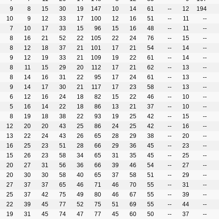
9
8
15
30
19
147
10
14
61
--
12
194
10
9
12
33
17
100
12
16
51
--
11
--
7
10
17
33
15
96
15
16
48
--
11
--
8
16
21
52
22
105
22
24
76
--
15
--
8
12
18
37
21
101
17
21
54
--
14
--
9
12
19
33
21
109
19
22
61
--
14
--
8
11
15
29
20
112
17
21
62
--
13
--
8
14
16
31
22
95
17
24
61
--
13
--
9
14
17
30
21
117
17
23
58
--
13
--
6
12
16
24
18
82
15
22
46
--
10
--
5
16
14
22
18
86
13
21
37
--
10
--
8
19
18
38
22
93
19
25
42
--
15
--
12
20
20
43
25
86
24
25
42
--
16
--
13
22
24
43
26
65
28
29
38
--
20
--
16
25
23
51
28
66
29
36
45
--
23
--
15
26
23
58
34
65
31
35
45
--
25
--
20
27
31
56
36
66
39
46
54
--
27
--
20
30
30
58
40
65
37
58
51
--
29
--
27
37
37
65
46
71
46
70
55
--
31
--
25
37
42
75
49
80
46
67
55
--
39
--
22
39
45
77
52
75
51
69
55
--
44
--
19
31
45
74
47
77
45
60
50
--
37
--