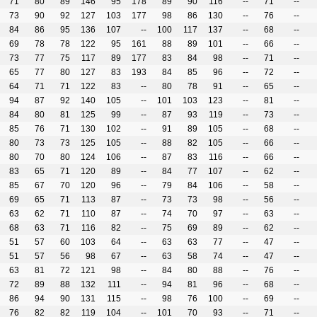
71
80
89
146
95
178
89
90
116
--
71
--
73
90
92
127
103
177
98
86
130
--
76
--
84
86
95
136
107
--
100
117
137
--
68
--
69
78
78
122
95
161
88
89
101
--
66
--
73
77
75
117
89
177
83
84
98
--
71
--
65
77
80
127
83
193
84
85
96
--
72
--
64
71
71
122
83
--
80
78
91
--
65
--
94
87
92
140
105
--
101
103
123
--
81
--
84
80
81
125
99
--
87
93
119
--
73
--
85
76
71
130
102
--
91
89
105
--
68
--
80
73
73
125
105
--
88
82
105
--
66
--
80
70
80
124
106
--
87
83
116
--
66
--
83
65
71
120
89
--
84
77
107
--
62
--
85
67
70
120
96
--
79
84
106
--
58
--
69
65
71
113
87
--
73
73
98
--
56
--
63
62
71
110
87
--
74
70
97
--
63
--
68
63
71
116
82
--
75
69
89
--
62
--
51
57
60
103
64
--
63
63
77
--
47
--
51
57
56
98
67
--
63
58
74
--
47
--
63
81
72
121
98
--
84
80
88
--
76
--
72
89
88
132
111
--
94
81
96
--
68
--
86
94
90
131
115
--
98
76
100
--
69
--
76
82
82
119
104
--
101
70
93
--
71
--