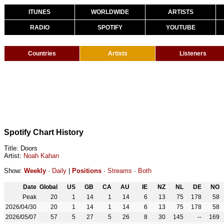
ITUNES
WORLDWIDE
ARTISTS
RADIO
SPOTIFY
YOUTUBE
Countries
Artists
Listeners
Spotify Chart History
Title: Doors
Artist:
Noah Kahan
Show:
Weekly
·
Daily
|
Positions
·
Streams
·
Both
Date
Global
US
GB
CA
AU
IE
NZ
NL
DE
NO
Peak
20
1
14
1
14
6
13
75
178
58
2026/04/30
20
1
14
1
14
6
13
75
178
58
2026/05/07
57
5
27
5
26
8
30
145
--
169