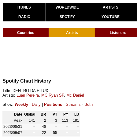
ITUNES
WORLDWIDE
ARTISTS
RADIO
SPOTIFY
YOUTUBE
Countries
Artists
Listeners
Spotify Chart History
Title: DENTRO DA HILUX
Artists:
Luan Pereira
,
MC Ryan SP
,
Mc Daniel
Show:
Weekly
·
Daily
|
Positions
·
Streams
·
Both
Date
Global
BR
PT
PY
LU
Peak
141
2
3
113
181
2023/08/31
--
48
--
--
--
2023/09/07
--
22
55
--
--