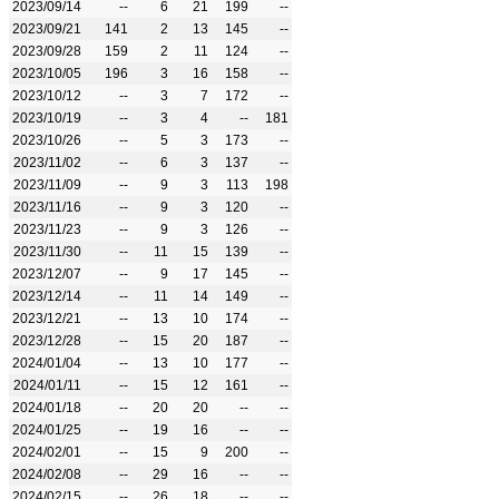
2023/09/14
--
6
21
199
--
2023/09/21
141
2
13
145
--
2023/09/28
159
2
11
124
--
2023/10/05
196
3
16
158
--
2023/10/12
--
3
7
172
--
2023/10/19
--
3
4
--
181
2023/10/26
--
5
3
173
--
2023/11/02
--
6
3
137
--
2023/11/09
--
9
3
113
198
2023/11/16
--
9
3
120
--
2023/11/23
--
9
3
126
--
2023/11/30
--
11
15
139
--
2023/12/07
--
9
17
145
--
2023/12/14
--
11
14
149
--
2023/12/21
--
13
10
174
--
2023/12/28
--
15
20
187
--
2024/01/04
--
13
10
177
--
2024/01/11
--
15
12
161
--
2024/01/18
--
20
20
--
--
2024/01/25
--
19
16
--
--
2024/02/01
--
15
9
200
--
2024/02/08
--
29
16
--
--
2024/02/15
--
26
18
--
--